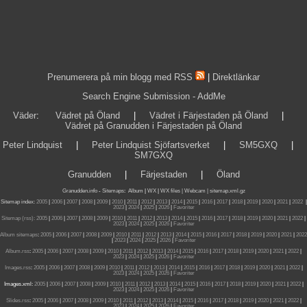
Prenumerera på min blogg med RSS
|
Direktlänkar
Search Engine Submission - AddMe
Väder
:
Vädret på Öland
|
Vädret i Färjestaden på Öland
|
Vädret på Granudden i Färjestaden på Öland
Peter Lindquist
|
Peter Lindquist Sjöfartsverket
|
SM5GXQ
|
SM7GXQ
Granudden
|
Färjestaden
|
Öland
Granudden.info
-
Sitemaps
:
Album
|
WX
|
WX files |
Webcam |
sitemap.xml.gz
Sitemap index:
2005
|
2006
|
2007
|
2008
|
2009
|
2010
|
2011
|
2012
|
2013
|
2014
|
2015
|
2016
|
2017
|
2018
|
2019
|
2020
|
2021
|
2022
|
2023
|
2024
|
2025
|
2026
|
Favoriter
Sitemap (rss):
2005
|
2006
|
2007
|
2008
|
2009
|
2010
|
2011
|
2012
|
2013
|
2014
|
2015
|
2016
|
2017
|
2018
|
2019
|
2020
|
2021
|
2022
|
2023
|
2024
|
2025
|
2026
|
Favoriter
Album sitemaps
:
2005
|
2006
|
2007
|
2008
|
2009
|
2010
|
2011
|
2012
|
2013
|
2014
|
2015
|
2016
|
2017
|
2018
|
2019
|
2020
|
2021
|
2022
|
2023
|
2024
|
2025
|
2026
|
Favoriter
Album.rss
:
2005
|
2006
|
2007
|
2008
|
2009
|
2010
|
2011
|
2012
|
2013
|
2014
|
2015
|
2016
|
2017
|
2018
|
2019
|
2020
|
2021
|
2022
|
2023
|
2024
|
2025
|
2026
|
Favoriter
Images.rss
:
2005
|
2006
|
2007
|
2008
|
2009
|
2010
|
2011
|
2012
|
2013
|
2014
|
2015
|
2016
|
2017
|
2018
|
2019
|
2020
|
2021
|
2022
|
2023
|
2024
|
2025
|
2026
|
Favoriter
Images.xml:
2005
|
2006
|
2007
|
2008
|
2009
|
2010
|
2011
|
2012
|
2013
|
2014
|
2015
|
2016
|
2017
|
2018
|
2019
|
2020
|
2021
|
2022
|
2023
|
2024
|
2025
|
2026
|
Favoriter
Slides.rss
:
2005
|
2006
|
2007
|
2008
|
2009
|
2010
|
2011
|
2012
|
2013
|
2014
|
2015
|
2016
|
2017
|
2018
|
2019
|
2020
|
2021
|
2022
|
2023
|
2024
|
2025
|
2026
|
Favoriter