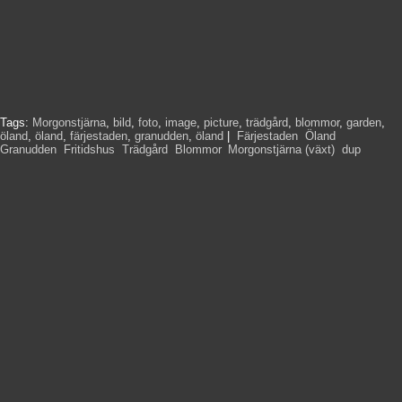
Tags:
Morgonstjärna
,
bild
,
foto
,
image
,
picture
,
trädgård
,
blommor
,
garden
,
öland
,
öland
,
färjestaden
,
granudden
,
öland
|
Färjestaden
,
Öland
,
Granudden
,
Fritidshus
,
Trädgård
,
Blommor
,
Morgonstjärna (växt)
,
dup
,