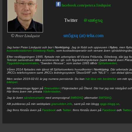
facebook.com/peter.a.lindquist
@sm6gxq
Twitter
©
Peter Lindquist
sm5gxq (at) telia.com
Jag heter
Peter
Lindquist
och bor i
Norrköping
. Jag är född och uppvuxen i
Nybro
, men flytt
kustradiostationen
Göteborg Radio
, som kustradiooperatör och senare även sjöräddningsle
Efter nedläggningen 1995, flyttade min arbetsplats till Västra Frölunda, Göteborg, där jag f
Teknisk samordnare
tillika assisterande sjö- och flygräddningsledare (samt ibland även
Pres
Flygräddningscentralen
, ”Sweden Rescue”, som sedan 1995 tillhör
Sjöfartsverket
.
Våren 2014 flyttades min tjänst till Sjöfartsverkets huvudkontor i
Norrköping
. Där arbetade j
JRCCs telefonsystem samt JRCCs ledningssystem ”DiscoSAR” och ”NILS” – i en delad tjäns
Men sedan 2019-02-01 är jag numera pensionär. Du kan
här läsa min berättelse
om mitt spä
bildspel
.
Min sommarstuga ligger på
Granudden
i Färjestaden på Öland. Där har jag min trädgård och
Här finns även min privata
Väderstation
.
Jag är även
sändareamatör
med anropssignal
SM5GXQ
alternativt
SM7GXQ
.
Allt publiceras på min webbplats
granudden.info
, samt på min blogg
cpgp.blogg.se
.
Jag finns förstås även på
Facebook
och
Twitter
. finns förstås även på
Facebook
och
Twitter
.