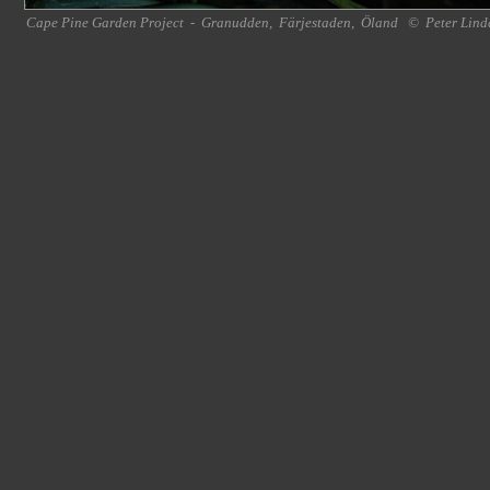
Cape Pine Garden Project
-
Granudden
,
Färjestaden
,
Öland
©
Peter Lind