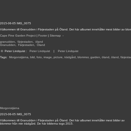
2015-06-05 IMG_0075
Välkommen till Granudden i Färjestaden på Öland. Det här albumet innehåller mest bilder av blo
Cape Pine Garden Project
|
Footer
|
Sitemap
-
granudden
,
färjestaden
,
öland
Granudden
,
Färjestaden
,
Öland
©
Peter Lindquist
:
Peter Lindquist
|
Peter Lindquist
Tags:
Morgonstjärna
,
bild
,
foto
,
image
,
picture
,
trädgård
,
blommor
,
garden
,
öland
,
öland
,
färjest
Morgonstjärna
2015-06-05 IMG_0075
Välkommen till Granudden i Färjestaden på Öland. Det här albumet innehåller mest bilder av
blommor från min trädgård. De här bilderna togs 2015.