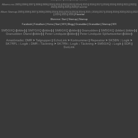
Albums.rss
:
2005
|
2006
|
2007
|
2008
|
2009
|
2010
|
2011
|
2012
|
2013
|
2014
|
2015
|
2016
|
2017
|
2018
|
2019
|
2020
|
2021
|
2022
|
2023
|
2024
|
2025
|
2026
|
Favoriter
Album Sitemap
:
2005
|
2006
|
2007
|
2008
|
2009
|
2010
|
2011
|
2012
|
2013
|
2014
|
2015
| 2016
|
2017
|
2018
|
2019
|
2020
|
2021
|
2022
|
2024
|
2025
|
2026
|
Favoriter
Blommor
:
Start
|
Sitemap
|
Sitemap
Facebook
|
Fotoalbum
|
Home
|
Start
|
WX
|
Blogg
|
Granudden
|
Granudden
|
Sitemap
|
WX
SM5GXQ
(
bilder
) |
SM7GXQ
(
bilder
) |
SM6GXQ
(
bilder
) |
Granudden
(
SM5GXQ (bilder) |bilder
) |
Granudden Öland
(
bilder
) |
Peter Lindquist
(
bilder
) |
Peter Lindquist Sjöfartsverket
(
bilder
)
Amatörradio
:
DMR
>
Talgrupper
|
EchoLink
>
Kortnummer
|
Repeatrar
>
SK5BN
:
Logik
>
SK7RFL
:
Logik
:
DMR
:
Täckning
>
SK7RN
:
Logik
:
Täckning
>
SM5GXQ
:
Logik
|
SDR
|
SvxLink