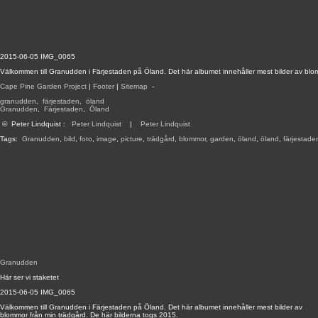
2015-06-05 IMG_0065
Välkommen till Granudden i Färjestaden på Öland. Det här albumet innehåller mest bilder av blo
Cape Pine Garden Project
|
Footer
|
Sitemap
-
granudden
,
färjestaden
,
öland
Granudden
,
Färjestaden
,
Öland
©
Peter Lindquist
:
Peter Lindquist
|
Peter Lindquist
Tags:
Granudden
,
bild
,
foto
,
image
,
picture
,
trädgård
,
blommor
,
garden
,
öland
,
öland
,
färjestade
Granudden
Här ser vi staketet
2015-06-05 IMG_0065
Välkommen till Granudden i Färjestaden på Öland. Det här albumet innehåller mest bilder av
blommor från min trädgård. De här bilderna togs 2015.