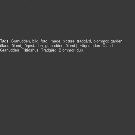
Tags:
Granudden
,
bild
,
foto
,
image
,
picture
,
trädgård
,
blommor
,
garden
,
öland
,
öland
,
färjestaden
,
granudden
,
öland
|
Färjestaden
,
Öland
,
Granudden
,
Fritidshus
,
Trädgård
,
Blommor
,
dup
,