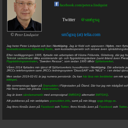
facebook.com/peter.a.lindquist
@sm6gxq
Twitter
©
Peter Lindquist
sm5gxq (at) telia.com
Jag heter
Peter
Lindquist
och bor i
Norrköping
. Jag är född och uppvuxen i
Nybro
, men flytt
kustradiostationen
Göteborg Radio
, som kustradiooperatör och senare även sjöräddningsle
Efter nedläggningen 1995, flyttade min arbetsplats till Västra Frölunda, Göteborg, där jag f
Teknisk samordnare
tillika assisterande sjö- och flygräddningsledare (samt ibland även
Pres
Flygräddningscentralen
, ”Sweden Rescue”, som sedan 1995 tillhör
Sjöfartsverket
.
Våren 2014 flyttades min tjänst till Sjöfartsverkets huvudkontor i
Norrköping
. Där arbetade j
JRCCs telefonsystem samt JRCCs ledningssystem ”DiscoSAR” och ”NILS” – i en delad tjäns
Men sedan 2019-02-01 är jag numera pensionär. Du kan
här läsa min berättelse
om mitt spä
bildspel
.
Min sommarstuga ligger på
Granudden
i Färjestaden på Öland. Där har jag min trädgård och
Här finns även min privata
Väderstation
.
Jag är även
sändareamatör
med anropssignal
SM5GXQ
alternativt
SM7GXQ
.
Allt publiceras på min webbplats
granudden.info
, samt på min blogg
cpgp.blogg.se
.
Jag finns förstås även på
Facebook
och
Twitter
. finns förstås även på
Facebook
och
Twitter
.