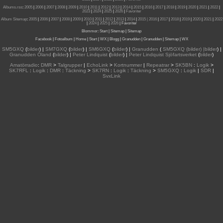
Albums.rss
:
2005
|
2006
|
2007
|
2008
|
2009
|
2010
|
2011
|
2012
|
2013
|
2014
|
2015
|
2016
|
2017
|
2018
|
2019
|
2020
|
2021
|
2022
|
2023
|
2024
|
2025
|
2026
|
Favoriter
Album Sitemap
:
2005
|
2006
|
2007
|
2008
|
2009
|
2010
|
2011
|
2012
|
2013
|
2014
|
2015
| 2016
|
2017
|
2018
|
2019
|
2020
|
2021
|
2022
|
2024
|
2025
|
2026
|
Favoriter
Blommor
:
Start
|
Sitemap
|
Sitemap
Facebook
|
Fotoalbum
|
Home
|
Start
|
WX
|
Blogg
|
Granudden
|
Granudden
|
Sitemap
|
WX
SM5GXQ
(
bilder
) |
SM7GXQ
(
bilder
) |
SM6GXQ
(
bilder
) |
Granudden
(
SM5GXQ (bilder) |bilder
) |
Granudden Öland
(
bilder
) |
Peter Lindquist
(
bilder
) |
Peter Lindquist Sjöfartsverket
(
bilder
)
Amatörradio
:
DMR
>
Talgrupper
|
EchoLink
>
Kortnummer
|
Repeatrar
>
SK5BN
:
Logik
>
SK7RFL
:
Logik
:
DMR
:
Täckning
>
SK7RN
:
Logik
:
Täckning
>
SM5GXQ
:
Logik
|
SDR
|
SvxLink