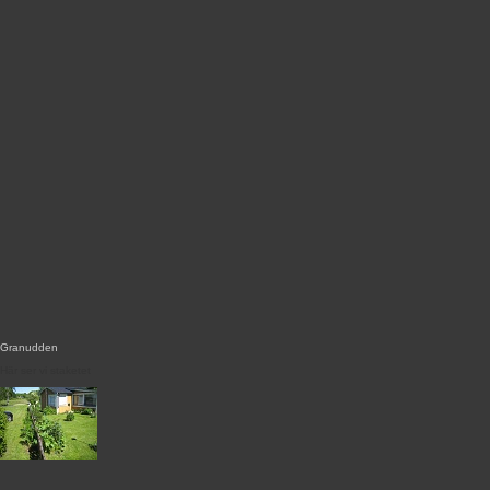
Granudden
Här ser vi staketet