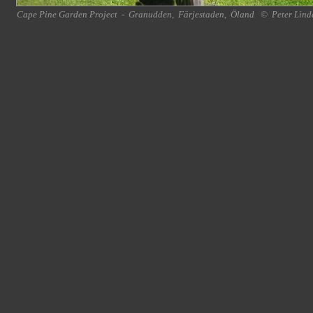
Cape Pine Garden Project
-
Granudden
,
Färjestaden
,
Öland
©
Peter Lind