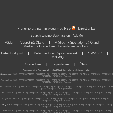
Prenumerera på min blogg med RSS
|
Direktlänkar
Search Engine Submission - AddMe
Väder
:
Vädret på Öland
|
Vädret i Färjestaden på Öland
|
Vädret på Granudden i Färjestaden på Öland
Peter Lindquist
|
Peter Lindquist Sjöfartsverket
|
SM5GXQ
|
SM7GXQ
Granudden
|
Färjestaden
|
Öland
Granudden.info
-
Sitemaps
:
Album
|
WX
|
WX files |
Webcam |
sitemap.xml.gz
Sitemap index:
2005
|
2006
|
2007
|
2008
|
2009
|
2010
|
2011
|
2012
|
2013
|
2014
|
2015
|
2016
|
2017
|
2018
|
2019
|
2020
|
2021
|
2022
|
2023
|
2024
|
2025
|
2026
|
Favoriter
Sitemap (rss):
2005
|
2006
|
2007
|
2008
|
2009
|
2010
|
2011
|
2012
|
2013
|
2014
|
2015
|
2016
|
2017
|
2018
|
2019
|
2020
|
2021
|
2022
|
2023
|
2024
|
2025
|
2026
|
Favoriter
Album sitemaps
:
2005
|
2006
|
2007
|
2008
|
2009
|
2010
|
2011
|
2012
|
2013
|
2014
|
2015
|
2016
|
2017
|
2018
|
2019
|
2020
|
2021
|
2022
|
2023
|
2024
|
2025
|
2026
|
Favoriter
Album.rss
:
2005
|
2006
|
2007
|
2008
|
2009
|
2010
|
2011
|
2012
|
2013
|
2014
|
2015
|
2016
|
2017
|
2018
|
2019
|
2020
|
2021
|
2022
|
2023
|
2024
|
2025
|
2026
|
Favoriter
Images.rss
:
2005
|
2006
|
2007
|
2008
|
2009
|
2010
|
2011
|
2012
|
2013
|
2014
|
2015
|
2016
|
2017
|
2018
|
2019
|
2020
|
2021
|
2022
|
2023
|
2024
|
2025
|
2026
|
Favoriter
Images.xml:
2005
|
2006
|
2007
|
2008
|
2009
|
2010
|
2011
|
2012
|
2013
|
2014
|
2015
|
2016
|
2017
|
2018
|
2019
|
2020
|
2021
|
2022
|
2023
|
2024
|
2025
|
2026
|
Favoriter
Slides.rss
:
2005
|
2006
|
2007
|
2008
|
2009
|
2010
|
2011
|
2012
|
2013
|
2014
|
2015
|
2016
|
2017
|
2018
|
2019
|
2020
|
2021
|
2022
|
2023
|
2024
|
2025
|
2026
|
Favoriter