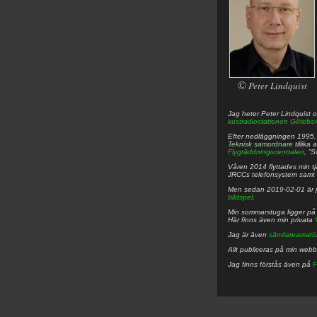
©
Peter Lindquist
Jag heter
Peter
Lindquist
o
kustradiostationen
Götebor
Efter nedläggningen 1995, f
Teknisk samordnare
tillika
Flygräddningscentralen
, ”
Våren 2014 flyttades min tjä
JRCCs telefonsystem samt 
Men sedan 2019-02-01 är 
bildspel
.
Min sommarstuga ligger p
Här finns även min privata
Jag är även
sändareamatö
Allt publiceras på min web
Jag finns förstås även på
F