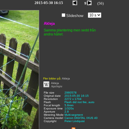
2015-05-30 16:15
9
(56)
Slideshow
Akleja
Samma plantering men sedd från
andra hållet.
Fler bilder på:
Akleja
Akleja
Aquilegia
File size
:
2980578
,
Original date
:
2015-05-30 16:15
,
Resolution
:
2272 x 1704
,
Flash
:
Flash did not fire, auto
,
Focal length
:
5.8mm
,
Exposure time
:
1/320s
,
Aperture
:
2.8
,
Metering Mode
:
Multi-segment
,
Camera model
Canon DIGITAL IXUS 40
,
Copyright
:
Peter Lindquist