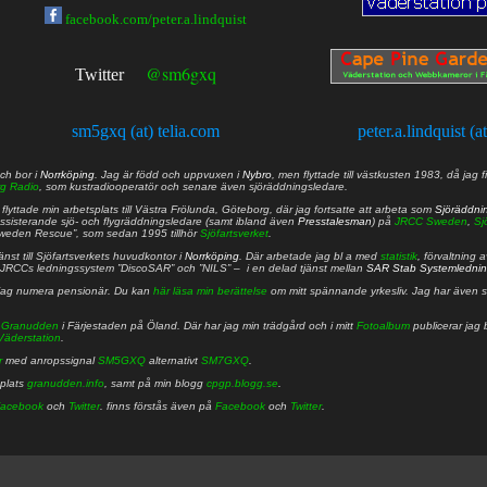
facebook.com/peter.a.lindquist
@sm6gxq
Twitter
sm5gxq (at) telia.com
peter.a.lindquist (a
ch bor i
Norrköping
. Jag är född och uppvuxen i
Nybro
, men flyttade till västkusten 1983, då jag f
g Radio
, som kustradiooperatör och senare även sjöräddningsledare.
lyttade min arbetsplats till Västra Frölunda, Göteborg, där jag fortsatte att arbeta som
Sjöräddni
 assisterande sjö- och flygräddningsledare (samt ibland även
Presstalesman
) på
JRCC Sweden
,
Sj
Sweden Rescue”, som sedan 1995 tillhör
Sjöfartsverket
.
nst till Sjöfartsverkets huvudkontor i
Norrköping
. Där arbetade jag bl a med
statistik
, förvaltning 
JRCCs ledningssystem ”DiscoSAR” och ”NILS” – i en delad tjänst mellan
SAR Stab Systemledni
jag numera pensionär. Du kan
här läsa min berättelse
om mitt spännande yrkesliv. Jag har även sa
å
Granudden
i Färjestaden på Öland. Där har jag min trädgård och i mitt
Fotoalbum
publicerar jag 
Väderstation
.
r
med anropssignal
SM5GXQ
alternativt
SM7GXQ
.
bplats
granudden.info
, samt på min blogg
cpgp.blogg.se
.
acebook
och
Twitter
. finns förstås även på
Facebook
och
Twitter
.