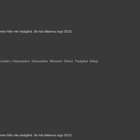
mmor från min trädgård. De här bilderna togs 2015.
nudden
,
Färjestaden
,
Granudden
,
Blommor
,
Öland
,
Trädgård
,
Akleja
,
mmor från min trädgård. De här bilderna togs 2015.