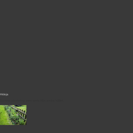
Akleja
Samma plantering men sedd från andra hållet.