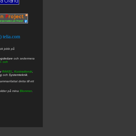
t) telia.com
ick jobb på
ngsledare
och sedermera
ö- och
av
RAKEL
,
Kustradionät
,
ng
och
Systemteknik
.
mmanfattat detta till ett
bilder på mina
Blommor
.