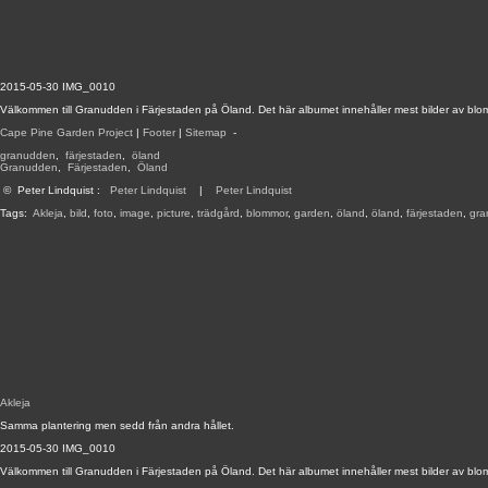
2015-05-30 IMG_0010
Välkommen till Granudden i Färjestaden på Öland. Det här albumet innehåller mest bilder av blo
Cape Pine Garden Project
|
Footer
|
Sitemap
-
granudden
,
färjestaden
,
öland
Granudden
,
Färjestaden
,
Öland
©
Peter Lindquist
:
Peter Lindquist
|
Peter Lindquist
Tags:
Akleja
,
bild
,
foto
,
image
,
picture
,
trädgård
,
blommor
,
garden
,
öland
,
öland
,
färjestaden
,
gra
Akleja
Samma plantering men sedd från andra hållet.
2015-05-30 IMG_0010
Välkommen till Granudden i Färjestaden på Öland. Det här albumet innehåller mest bilder av blo