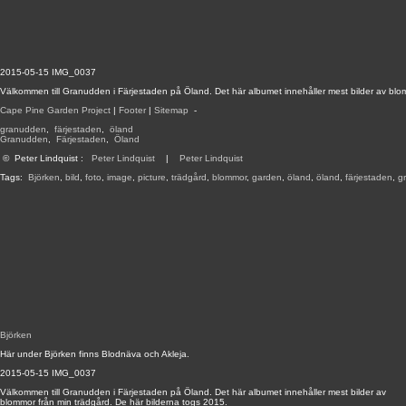
2015-05-15 IMG_0037
Välkommen till Granudden i Färjestaden på Öland. Det här albumet innehåller mest bilder av blo
Cape Pine Garden Project
|
Footer
|
Sitemap
-
granudden
,
färjestaden
,
öland
Granudden
,
Färjestaden
,
Öland
©
Peter Lindquist
:
Peter Lindquist
|
Peter Lindquist
Tags:
Björken
,
bild
,
foto
,
image
,
picture
,
trädgård
,
blommor
,
garden
,
öland
,
öland
,
färjestaden
,
g
Björken
Här under Björken finns Blodnäva och Akleja.
2015-05-15 IMG_0037
Välkommen till Granudden i Färjestaden på Öland. Det här albumet innehåller mest bilder av
blommor från min trädgård. De här bilderna togs 2015.