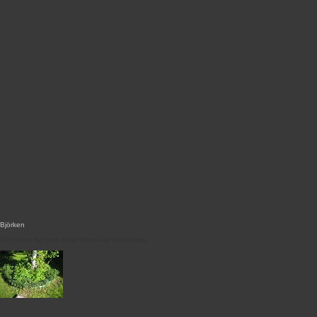
Björken
Här under Björken finns Blodnäva och Akleja.