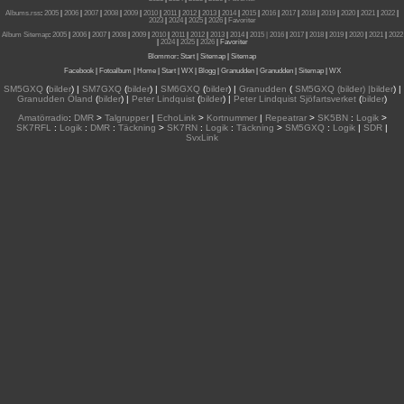
Albums.rss
:
2005
|
2006
|
2007
|
2008
|
2009
|
2010
|
2011
|
2012
|
2013
|
2014
|
2015
|
2016
|
2017
|
2018
|
2019
|
2020
|
2021
|
2022
|
2023
|
2024
|
2025
|
2026
|
Favoriter
Album Sitemap
:
2005
|
2006
|
2007
|
2008
|
2009
|
2010
|
2011
|
2012
|
2013
|
2014
|
2015
| 2016
|
2017
|
2018
|
2019
|
2020
|
2021
|
2022
|
2024
|
2025
|
2026
|
Favoriter
Blommor
:
Start
|
Sitemap
|
Sitemap
Facebook
|
Fotoalbum
|
Home
|
Start
|
WX
|
Blogg
|
Granudden
|
Granudden
|
Sitemap
|
WX
SM5GXQ
(
bilder
) |
SM7GXQ
(
bilder
) |
SM6GXQ
(
bilder
) |
Granudden
(
SM5GXQ (bilder) |bilder
) |
Granudden Öland
(
bilder
) |
Peter Lindquist
(
bilder
) |
Peter Lindquist Sjöfartsverket
(
bilder
)
Amatörradio
:
DMR
>
Talgrupper
|
EchoLink
>
Kortnummer
|
Repeatrar
>
SK5BN
:
Logik
>
SK7RFL
:
Logik
:
DMR
:
Täckning
>
SK7RN
:
Logik
:
Täckning
>
SM5GXQ
:
Logik
|
SDR
|
SvxLink