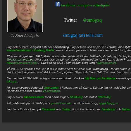
facebook.com/peter.a.lindquist
@sm6gxq
Twitter
©
Peter Lindquist
sm5gxq (at) telia.com
Jag heter
Peter
Lindquist
och bor i
Norrköping
. Jag är född och uppvuxen i
Nybro
, men flytt
kustradiostationen
Göteborg Radio
, som kustradiooperatör och senare även sjöräddningsle
Efter nedläggningen 1995, flyttade min arbetsplats till Västra Frölunda, Göteborg, där jag f
Teknisk samordnare
tillika assisterande sjö- och flygräddningsledare (samt ibland även
Pres
Flygräddningscentralen
, ”Sweden Rescue”, som sedan 1995 tillhör
Sjöfartsverket
.
Våren 2014 flyttades min tjänst till Sjöfartsverkets huvudkontor i
Norrköping
. Där arbetade j
JRCCs telefonsystem samt JRCCs ledningssystem ”DiscoSAR” och ”NILS” – i en delad tjäns
Men sedan 2019-02-01 är jag numera pensionär. Du kan
här läsa min berättelse
om mitt spä
bildspel
.
Min sommarstuga ligger på
Granudden
i Färjestaden på Öland. Där har jag min trädgård och
Här finns även min privata
Väderstation
.
Jag är även
sändareamatör
med anropssignal
SM5GXQ
alternativt
SM7GXQ
.
Allt publiceras på min webbplats
granudden.info
, samt på min blogg
cpgp.blogg.se
.
Jag finns förstås även på
Facebook
och
Twitter
. finns förstås även på
Facebook
och
Twitter
.