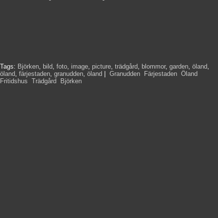
Tags:
Björken
,
bild
,
foto
,
image
,
picture
,
trädgård
,
blommor
,
garden
,
öland
,
öland
,
färjestaden
,
granudden
,
öland
|
Granudden
,
Färjestaden
,
Öland
,
Fritidshus
,
Trädgård
,
Björken
,