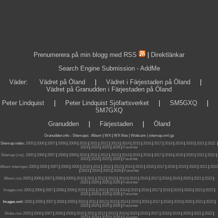
Prenumerera på min blogg med RSS
|
Direktlänkar
Search Engine Submission - AddMe
Väder
:
Vädret på Öland
|
Vädret i Färjestaden på Öland
|
Vädret på Granudden i Färjestaden på Öland
Peter Lindquist
|
Peter Lindquist Sjöfartsverket
|
SM5GXQ
|
SM7GXQ
Granudden
|
Färjestaden
|
Öland
Granudden.info
-
Sitemaps
:
Album
|
WX
|
WX files |
Webcam |
sitemap.xml.gz
Sitemap index:
2005
|
2006
|
2007
|
2008
|
2009
|
2010
|
2011
|
2012
|
2013
|
2014
|
2015
|
2016
|
2017
|
2018
|
2019
|
2020
|
2021
|
2022
|
2023
|
2024
|
2025
|
2026
|
Favoriter
Sitemap (rss):
2005
|
2006
|
2007
|
2008
|
2009
|
2010
|
2011
|
2012
|
2013
|
2014
|
2015
|
2016
|
2017
|
2018
|
2019
|
2020
|
2021
|
2022
|
2023
|
2024
|
2025
|
2026
|
Favoriter
Album sitemaps
:
2005
|
2006
|
2007
|
2008
|
2009
|
2010
|
2011
|
2012
|
2013
|
2014
|
2015
|
2016
|
2017
|
2018
|
2019
|
2020
|
2021
|
2022
|
2023
|
2024
|
2025
|
2026
|
Favoriter
Album.rss
:
2005
|
2006
|
2007
|
2008
|
2009
|
2010
|
2011
|
2012
|
2013
|
2014
|
2015
|
2016
|
2017
|
2018
|
2019
|
2020
|
2021
|
2022
|
2023
|
2024
|
2025
|
2026
|
Favoriter
Images.rss
:
2005
|
2006
|
2007
|
2008
|
2009
|
2010
|
2011
|
2012
|
2013
|
2014
|
2015
|
2016
|
2017
|
2018
|
2019
|
2020
|
2021
|
2022
|
2023
|
2024
|
2025
|
2026
|
Favoriter
Images.xml:
2005
|
2006
|
2007
|
2008
|
2009
|
2010
|
2011
|
2012
|
2013
|
2014
|
2015
|
2016
|
2017
|
2018
|
2019
|
2020
|
2021
|
2022
|
2023
|
2024
|
2025
|
2026
|
Favoriter
Slides.rss
:
2005
|
2006
|
2007
|
2008
|
2009
|
2010
|
2011
|
2012
|
2013
|
2014
|
2015
|
2016
|
2017
|
2018
|
2019
|
2020
|
2021
|
2022
|
2023
|
2024
|
2025
|
2026
|
Favoriter