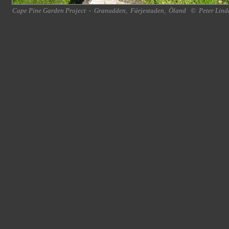
Cape Pine Garden Project
-
Granudden
,
Färjestaden
,
Öland
©
Peter Lind