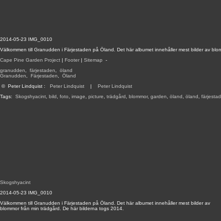
2014-05-23 IMG_0010
Välkommen till Granudden i Färjestaden på Öland. Det här albumet innehåller mest bilder av blo
Cape Pine Garden Project
|
Footer
|
Sitemap
-
granudden
,
färjestaden
,
öland
Granudden
,
Färjestaden
,
Öland
©
Peter Lindquist
:
Peter Lindquist
|
Peter Lindquist
Tags:
Skogshyacint
,
bild
,
foto
,
image
,
picture
,
trädgård
,
blommor
,
garden
,
öland
,
öland
,
färjesta
Skogshyacint
2014-05-23 IMG_0010
Välkommen till Granudden i Färjestaden på Öland. Det här albumet innehåller mest bilder av
blommor från min trädgård. De här bilderna togs 2014.