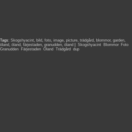
Tags:
Skogshyacint
,
bild
,
foto
,
image
,
picture
,
trädgård
,
blommor
,
garden
,
öland
,
öland
,
färjestaden
,
granudden
,
öland
|
Skogshyacint
,
Blommor
,
Foto
,
Granudden
,
Färjestaden
,
Öland
,
Trädgård
,
dup
,