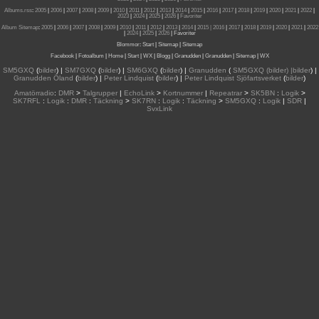
Albums.rss
:
2005
|
2006
|
2007
|
2008
|
2009
|
2010
|
2011
|
2012
|
2013
|
2014
|
2015
|
2016
|
2017
|
2018
|
2019
|
2020
|
2021
|
2022
|
2023
|
2024
|
2025
|
2026
|
Favoriter
Album Sitemap
:
2005
|
2006
|
2007
|
2008
|
2009
|
2010
|
2011
|
2012
|
2013
|
2014
|
2015
| 2016
|
2017
|
2018
|
2019
|
2020
|
2021
|
2022
|
2024
|
2025
|
2026
|
Favoriter
Blommor
:
Start
|
Sitemap
|
Sitemap
Facebook
|
Fotoalbum
|
Home
|
Start
|
WX
|
Blogg
|
Granudden
|
Granudden
|
Sitemap
|
WX
SM5GXQ
(
bilder
) |
SM7GXQ
(
bilder
) |
SM6GXQ
(
bilder
) |
Granudden
(
SM5GXQ (bilder) |bilder
) |
Granudden Öland
(
bilder
) |
Peter Lindquist
(
bilder
) |
Peter Lindquist Sjöfartsverket
(
bilder
)
Amatörradio
:
DMR
>
Talgrupper
|
EchoLink
>
Kortnummer
|
Repeatrar
>
SK5BN
:
Logik
>
SK7RFL
:
Logik
:
DMR
:
Täckning
>
SK7RN
:
Logik
:
Täckning
>
SM5GXQ
:
Logik
|
SDR
|
SvxLink