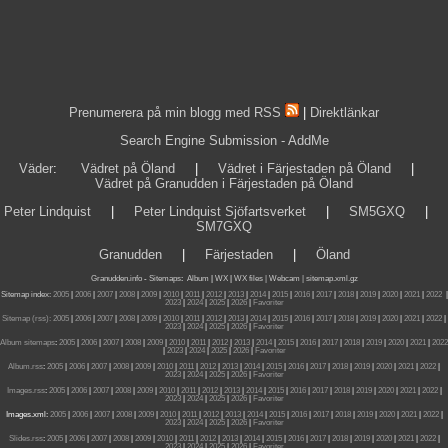
Prenumerera på min blogg med RSS
|
Direktlänkar
Search Engine Submission - AddMe
Väder
:
Vädret på Öland
|
Vädret i Färjestaden på Öland
|
Vädret på Granudden i Färjestaden på Öland
Peter Lindquist
|
Peter Lindquist Sjöfartsverket
|
SM5GXQ
|
SM7GXQ
Granudden
|
Färjestaden
|
Öland
Granudden.info
-
Sitemaps
:
Album
|
WX
|
WX files |
Webcam |
sitemap.xml.gz
Sitemap index:
2005
|
2006
|
2007
|
2008
|
2009
|
2010
|
2011
|
2012
|
2013
|
2014
|
2015
|
2016
|
2017
|
2018
|
2019
|
2020
|
2021
|
2022
|
2023
|
2024
|
2025
|
2026
|
Favoriter
Sitemap (rss):
2005
|
2006
|
2007
|
2008
|
2009
|
2010
|
2011
|
2012
|
2013
|
2014
|
2015
|
2016
|
2017
|
2018
|
2019
|
2020
|
2021
|
2022
|
2023
|
2024
|
2025
|
2026
|
Favoriter
Album sitemaps
:
2005
|
2006
|
2007
|
2008
|
2009
|
2010
|
2011
|
2012
|
2013
|
2014
|
2015
|
2016
|
2017
|
2018
|
2019
|
2020
|
2021
|
2022
|
2023
|
2024
|
2025
|
2026
|
Favoriter
Album.rss
:
2005
|
2006
|
2007
|
2008
|
2009
|
2010
|
2011
|
2012
|
2013
|
2014
|
2015
|
2016
|
2017
|
2018
|
2019
|
2020
|
2021
|
2022
|
2023
|
2024
|
2025
|
2026
|
Favoriter
Images.rss
:
2005
|
2006
|
2007
|
2008
|
2009
|
2010
|
2011
|
2012
|
2013
|
2014
|
2015
|
2016
|
2017
|
2018
|
2019
|
2020
|
2021
|
2022
|
2023
|
2024
|
2025
|
2026
|
Favoriter
Images.xml:
2005
|
2006
|
2007
|
2008
|
2009
|
2010
|
2011
|
2012
|
2013
|
2014
|
2015
|
2016
|
2017
|
2018
|
2019
|
2020
|
2021
|
2022
|
2023
|
2024
|
2025
|
2026
|
Favoriter
Slides.rss
:
2005
|
2006
|
2007
|
2008
|
2009
|
2010
|
2011
|
2012
|
2013
|
2014
|
2015
|
2016
|
2017
|
2018
|
2019
|
2020
|
2021
|
2022
|
2023
|
2024
|
2025
|
2026
|
Favoriter