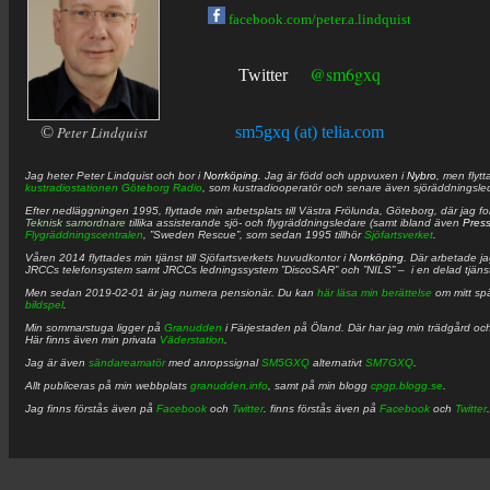
facebook.com/peter.a.lindquist
@sm6gxq
Twitter
©
Peter Lindquist
sm5gxq (at) telia.com
Jag heter
Peter
Lindquist
och bor i
Norrköping
. Jag är född och uppvuxen i
Nybro
, men flytt
kustradiostationen
Göteborg Radio
, som kustradiooperatör och senare även sjöräddningsle
Efter nedläggningen 1995, flyttade min arbetsplats till Västra Frölunda, Göteborg, där jag f
Teknisk samordnare
tillika assisterande sjö- och flygräddningsledare (samt ibland även
Pres
Flygräddningscentralen
, ”Sweden Rescue”, som sedan 1995 tillhör
Sjöfartsverket
.
Våren 2014 flyttades min tjänst till Sjöfartsverkets huvudkontor i
Norrköping
. Där arbetade j
JRCCs telefonsystem samt JRCCs ledningssystem ”DiscoSAR” och ”NILS” – i en delad tjäns
Men sedan 2019-02-01 är jag numera pensionär. Du kan
här läsa min berättelse
om mitt spä
bildspel
.
Min sommarstuga ligger på
Granudden
i Färjestaden på Öland. Där har jag min trädgård och
Här finns även min privata
Väderstation
.
Jag är även
sändareamatör
med anropssignal
SM5GXQ
alternativt
SM7GXQ
.
Allt publiceras på min webbplats
granudden.info
, samt på min blogg
cpgp.blogg.se
.
Jag finns förstås även på
Facebook
och
Twitter
. finns förstås även på
Facebook
och
Twitter
.