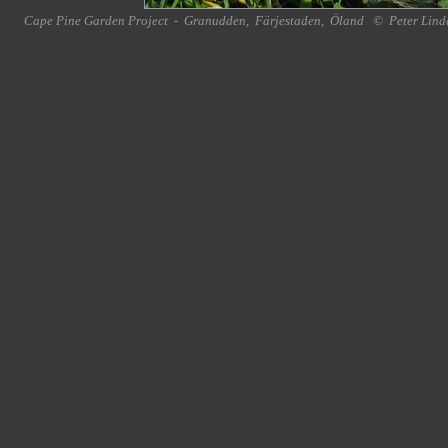
Cape Pine Garden Project
-
Granudden
,
Färjestaden
,
Öland
©
Peter Lind