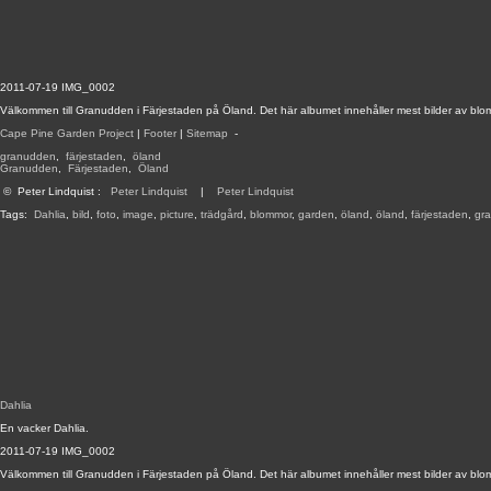
2011-07-19 IMG_0002
Välkommen till Granudden i Färjestaden på Öland. Det här albumet innehåller mest bilder av blom
Cape Pine Garden Project
|
Footer
|
Sitemap
-
granudden
,
färjestaden
,
öland
Granudden
,
Färjestaden
,
Öland
©
Peter Lindquist
:
Peter Lindquist
|
Peter Lindquist
Tags:
Dahlia
,
bild
,
foto
,
image
,
picture
,
trädgård
,
blommor
,
garden
,
öland
,
öland
,
färjestaden
,
gr
Dahlia
En vacker Dahlia.
2011-07-19 IMG_0002
Välkommen till Granudden i Färjestaden på Öland. Det här albumet innehåller mest bilder av blom