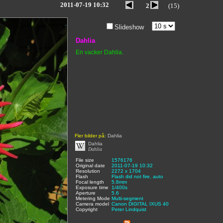
2011-07-19 10:32
2
(15)
Slideshow
Dahlia
En vacker Dahlia.
Fler bilder på:
Dahlia
Dahlia
Dahlia
File size
:
1576176
,
Original date
:
2011-07-19 10:32
,
Resolution
:
2272 x 1704
,
Flash
:
Flash did not fire, auto
,
Focal length
:
5.8mm
,
Exposure time
:
1/400s
,
Aperture
:
5.6
,
Metering Mode
:
Multi-segment
,
Camera model
Canon DIGITAL IXUS 40
,
Copyright
:
Peter Lindquist