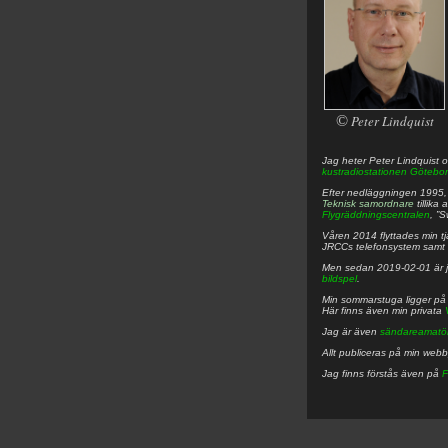
©
Peter Lindquist
Jag heter
Peter
Lindquist
o
kustradiostationen
Götebor
Efter nedläggningen 1995, f
Teknisk samordnare
tillika
Flygräddningscentralen
, ”
Våren 2014 flyttades min tjä
JRCCs telefonsystem samt 
Men sedan 2019-02-01 är 
bildspel
.
Min sommarstuga ligger p
Här finns även min privata
Jag är även
sändareamatö
Allt publiceras på min web
Jag finns förstås även på
F