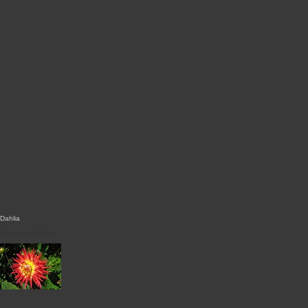
Dahlia
En vacker Dahlia.