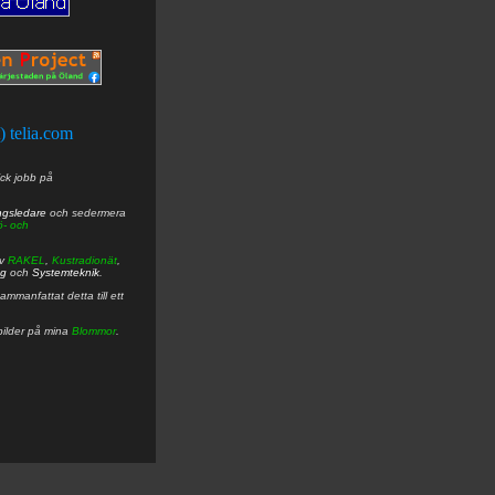
t) telia.com
ick jobb på
ngsledare
och sedermera
ö- och
av
RAKEL
,
Kustradionät
,
ng
och
Systemteknik
.
mmanfattat detta till ett
bilder på mina
Blommor
.