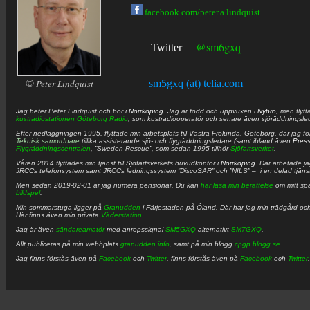
facebook.com/peter.a.lindquist
@sm6gxq
Twitter
©
Peter Lindquist
sm5gxq (at) telia.com
Jag heter
Peter
Lindquist
och bor i
Norrköping
. Jag är född och uppvuxen i
Nybro
, men flytt
kustradiostationen
Göteborg Radio
, som kustradiooperatör och senare även sjöräddningsle
Efter nedläggningen 1995, flyttade min arbetsplats till Västra Frölunda, Göteborg, där jag f
Teknisk samordnare
tillika assisterande sjö- och flygräddningsledare (samt ibland även
Pres
Flygräddningscentralen
, ”Sweden Rescue”, som sedan 1995 tillhör
Sjöfartsverket
.
Våren 2014 flyttades min tjänst till Sjöfartsverkets huvudkontor i
Norrköping
. Där arbetade j
JRCCs telefonsystem samt JRCCs ledningssystem ”DiscoSAR” och ”NILS” – i en delad tjäns
Men sedan 2019-02-01 är jag numera pensionär. Du kan
här läsa min berättelse
om mitt spä
bildspel
.
Min sommarstuga ligger på
Granudden
i Färjestaden på Öland. Där har jag min trädgård och
Här finns även min privata
Väderstation
.
Jag är även
sändareamatör
med anropssignal
SM5GXQ
alternativt
SM7GXQ
.
Allt publiceras på min webbplats
granudden.info
, samt på min blogg
cpgp.blogg.se
.
Jag finns förstås även på
Facebook
och
Twitter
. finns förstås även på
Facebook
och
Twitter
.