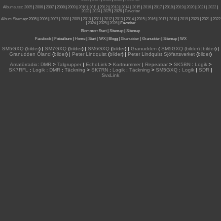
Albums.rss
:
2005
|
2006
|
2007
|
2008
|
2009
|
2010
|
2011
|
2012
|
2013
|
2014
|
2015
|
2016
|
2017
|
2018
|
2019
|
2020
|
2021
|
2022
|
2023
|
2024
|
2025
|
2026
|
Favoriter
Album Sitemap
:
2005
|
2006
|
2007
|
2008
|
2009
|
2010
|
2011
|
2012
|
2013
|
2014
|
2015
| 2016
|
2017
|
2018
|
2019
|
2020
|
2021
|
2022
|
2024
|
2025
|
2026
|
Favoriter
Blommor
:
Start
|
Sitemap
|
Sitemap
Facebook
|
Fotoalbum
|
Home
|
Start
|
WX
|
Blogg
|
Granudden
|
Granudden
|
Sitemap
|
WX
SM5GXQ
(
bilder
) |
SM7GXQ
(
bilder
) |
SM6GXQ
(
bilder
) |
Granudden
(
SM5GXQ (bilder) |bilder
) |
Granudden Öland
(
bilder
) |
Peter Lindquist
(
bilder
) |
Peter Lindquist Sjöfartsverket
(
bilder
)
Amatörradio
:
DMR
>
Talgrupper
|
EchoLink
>
Kortnummer
|
Repeatrar
>
SK5BN
:
Logik
>
SK7RFL
:
Logik
:
DMR
:
Täckning
>
SK7RN
:
Logik
:
Täckning
>
SM5GXQ
:
Logik
|
SDR
|
SvxLink