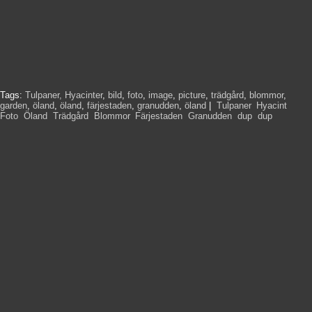
Tags:
Tulpaner, Hyacinter
,
bild
,
foto
,
image
,
picture
,
trädgård
,
blommor
,
garden
,
öland
,
öland
,
färjestaden
,
granudden
,
öland
|
Tulpaner
,
Hyacint
,
Foto
,
Öland
,
Trädgård
,
Blommor
,
Färjestaden
,
Granudden
,
dup
,
dup
,