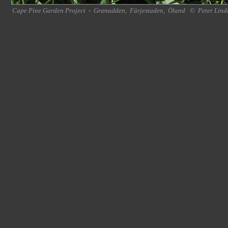
Cape Pine Garden Project
-
Granudden
,
Färjestaden
,
Öland
©
Peter Lind