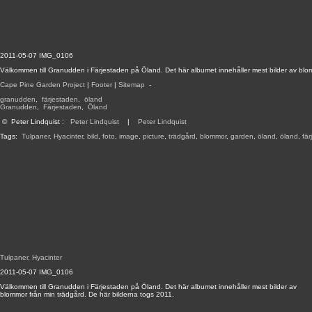
2011-05-07 IMG_0106
Välkommen till Granudden i Färjestaden på Öland. Det här albumet innehåller mest bilder av blom
Cape Pine Garden Project
|
Footer
|
Sitemap
-
granudden
,
färjestaden
,
öland
Granudden
,
Färjestaden
,
Öland
©
Peter Lindquist
:
Peter Lindquist
|
Peter Lindquist
Tags:
Tulpaner, Hyacinter
,
bild
,
foto
,
image
,
picture
,
trädgård
,
blommor
,
garden
,
öland
,
öland
,
fä
Tulpaner, Hyacinter
2011-05-07 IMG_0106
Välkommen till Granudden i Färjestaden på Öland. Det här albumet innehåller mest bilder av
blommor från min trädgård. De här bilderna togs 2011.