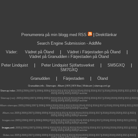
Prenumerera på min blogg med RSS
|
Direktlänkar
Search Engine Submission - AddMe
Väder
:
Vädret på Öland
|
Vädret i Färjestaden på Öland
|
Vädret på Granudden i Färjestaden på Öland
Peter Lindquist
|
Peter Lindquist Sjöfartsverket
|
SM5GXQ
|
SM7GXQ
Granudden
|
Färjestaden
|
Öland
Granudden.info
-
Sitemaps
:
Album
|
WX
|
WX files |
Webcam |
sitemap.xml.gz
Sitemap index:
2005
|
2006
|
2007
|
2008
|
2009
|
2010
|
2011
|
2012
|
2013
|
2014
|
2015
|
2016
|
2017
|
2018
|
2019
|
2020
|
2021
|
2022
|
2023
|
2024
|
2025
|
2026
|
Favoriter
Sitemap (rss):
2005
|
2006
|
2007
|
2008
|
2009
|
2010
|
2011
|
2012
|
2013
|
2014
|
2015
|
2016
|
2017
|
2018
|
2019
|
2020
|
2021
|
2022
|
2023
|
2024
|
2025
|
2026
|
Favoriter
Album sitemaps
:
2005
|
2006
|
2007
|
2008
|
2009
|
2010
|
2011
|
2012
|
2013
|
2014
|
2015
|
2016
|
2017
|
2018
|
2019
|
2020
|
2021
|
2022
|
2023
|
2024
|
2025
|
2026
|
Favoriter
Album.rss
:
2005
|
2006
|
2007
|
2008
|
2009
|
2010
|
2011
|
2012
|
2013
|
2014
|
2015
|
2016
|
2017
|
2018
|
2019
|
2020
|
2021
|
2022
|
2023
|
2024
|
2025
|
2026
|
Favoriter
Images.rss
:
2005
|
2006
|
2007
|
2008
|
2009
|
2010
|
2011
|
2012
|
2013
|
2014
|
2015
|
2016
|
2017
|
2018
|
2019
|
2020
|
2021
|
2022
|
2023
|
2024
|
2025
|
2026
|
Favoriter
Images.xml:
2005
|
2006
|
2007
|
2008
|
2009
|
2010
|
2011
|
2012
|
2013
|
2014
|
2015
|
2016
|
2017
|
2018
|
2019
|
2020
|
2021
|
2022
|
2023
|
2024
|
2025
|
2026
|
Favoriter
Slides.rss
:
2005
|
2006
|
2007
|
2008
|
2009
|
2010
|
2011
|
2012
|
2013
|
2014
|
2015
|
2016
|
2017
|
2018
|
2019
|
2020
|
2021
|
2022
|
2023
|
2024
|
2025
|
2026
|
Favoriter