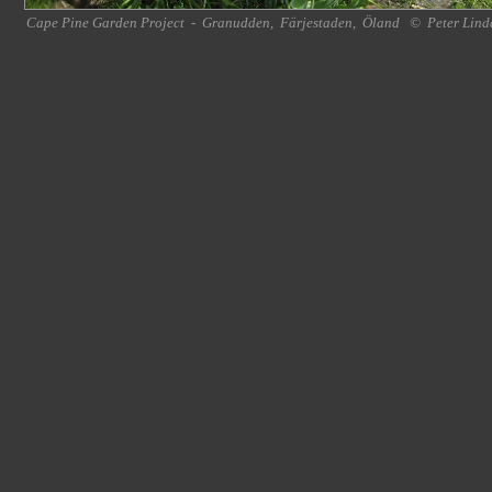
Cape Pine Garden Project
-
Granudden
,
Färjestaden
,
Öland
©
Peter Lind