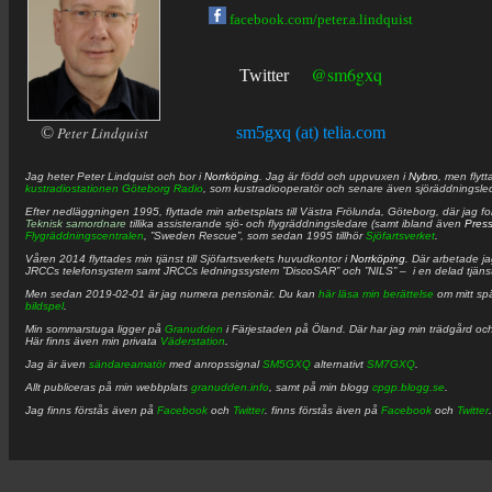
facebook.com/peter.a.lindquist
@sm6gxq
Twitter
©
Peter Lindquist
sm5gxq (at) telia.com
Jag heter
Peter
Lindquist
och bor i
Norrköping
. Jag är född och uppvuxen i
Nybro
, men flytt
kustradiostationen
Göteborg Radio
, som kustradiooperatör och senare även sjöräddningsle
Efter nedläggningen 1995, flyttade min arbetsplats till Västra Frölunda, Göteborg, där jag f
Teknisk samordnare
tillika assisterande sjö- och flygräddningsledare (samt ibland även
Pres
Flygräddningscentralen
, ”Sweden Rescue”, som sedan 1995 tillhör
Sjöfartsverket
.
Våren 2014 flyttades min tjänst till Sjöfartsverkets huvudkontor i
Norrköping
. Där arbetade j
JRCCs telefonsystem samt JRCCs ledningssystem ”DiscoSAR” och ”NILS” – i en delad tjäns
Men sedan 2019-02-01 är jag numera pensionär. Du kan
här läsa min berättelse
om mitt spä
bildspel
.
Min sommarstuga ligger på
Granudden
i Färjestaden på Öland. Där har jag min trädgård och
Här finns även min privata
Väderstation
.
Jag är även
sändareamatör
med anropssignal
SM5GXQ
alternativt
SM7GXQ
.
Allt publiceras på min webbplats
granudden.info
, samt på min blogg
cpgp.blogg.se
.
Jag finns förstås även på
Facebook
och
Twitter
. finns förstås även på
Facebook
och
Twitter
.