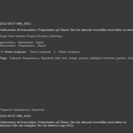
2011-05-07 IMG_0001
Välkommen till Granudden i Färjestaden på Öland. Det här albumet innehåller mest bilder av blom
Cape Pine Garden Project
|
Footer
|
Sitemap
-
granudden
,
färjestaden
,
öland
Granudden
,
Färjestaden
,
Öland
©
Peter Lindquist
:
Peter Lindquist
|
Peter Lindquist
Tags:
Tulpaner, Kejsarkrona, Hyacinter
,
bild
,
foto
,
image
,
picture
,
trädgård
,
blommor
,
garden
,
öla
Tulpaner, Kejsarkrona, Hyacinter
2011-05-07 IMG_0001
Välkommen till Granudden i Färjestaden på Öland. Det här albumet innehåller mest bilder av
blommor från min trädgård. De här bilderna togs 2011.