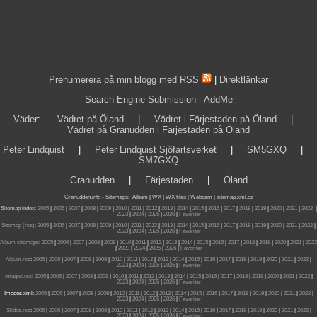
Prenumerera på min blogg med RSS
|
Direktlänkar
Search Engine Submission - AddMe
Väder
:
Vädret på Öland
|
Vädret i Färjestaden på Öland
|
Vädret på Granudden i Färjestaden på Öland
Peter Lindquist
|
Peter Lindquist Sjöfartsverket
|
SM5GXQ
|
SM7GXQ
Granudden
|
Färjestaden
|
Öland
Granudden.info
-
Sitemaps
:
Album
|
WX
|
WX files |
Webcam |
sitemap.xml.gz
Sitemap index:
2005
|
2006
|
2007
|
2008
|
2009
|
2010
|
2011
|
2012
|
2013
|
2014
|
2015
|
2016
|
2017
|
2018
|
2019
|
2020
|
2021
|
2022
|
2023
|
2024
|
2025
|
2026
|
Favoriter
Sitemap (rss):
2005
|
2006
|
2007
|
2008
|
2009
|
2010
|
2011
|
2012
|
2013
|
2014
|
2015
|
2016
|
2017
|
2018
|
2019
|
2020
|
2021
|
2022
|
2023
|
2024
|
2025
|
2026
|
Favoriter
Album sitemaps
:
2005
|
2006
|
2007
|
2008
|
2009
|
2010
|
2011
|
2012
|
2013
|
2014
|
2015
|
2016
|
2017
|
2018
|
2019
|
2020
|
2021
|
2022
|
2023
|
2024
|
2025
|
2026
|
Favoriter
Album.rss
:
2005
|
2006
|
2007
|
2008
|
2009
|
2010
|
2011
|
2012
|
2013
|
2014
|
2015
|
2016
|
2017
|
2018
|
2019
|
2020
|
2021
|
2022
|
2023
|
2024
|
2025
|
2026
|
Favoriter
Images.rss
:
2005
|
2006
|
2007
|
2008
|
2009
|
2010
|
2011
|
2012
|
2013
|
2014
|
2015
|
2016
|
2017
|
2018
|
2019
|
2020
|
2021
|
2022
|
2023
|
2024
|
2025
|
2026
|
Favoriter
Images.xml:
2005
|
2006
|
2007
|
2008
|
2009
|
2010
|
2011
|
2012
|
2013
|
2014
|
2015
|
2016
|
2017
|
2018
|
2019
|
2020
|
2021
|
2022
|
2023
|
2024
|
2025
|
2026
|
Favoriter
Slides.rss
:
2005
|
2006
|
2007
|
2008
|
2009
|
2010
|
2011
|
2012
|
2013
|
2014
|
2015
|
2016
|
2017
|
2018
|
2019
|
2020
|
2021
|
2022
|
2023
|
2024
|
2025
|
2026
|
Favoriter