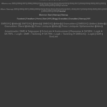
Albums.rss
:
2005
|
2006
|
2007
|
2008
|
2009
|
2010
|
2011
|
2012
|
2013
|
2014
|
2015
|
2016
|
2017
|
2018
|
2019
|
2020
|
2021
|
2022
|
2023
|
2024
|
2025
|
2026
|
Favoriter
Album Sitemap
:
2005
|
2006
|
2007
|
2008
|
2009
|
2010
|
2011
|
2012
|
2013
|
2014
|
2015
| 2016
|
2017
|
2018
|
2019
|
2020
|
2021
|
2022
|
2024
|
2025
|
2026
|
Favoriter
Blommor
:
Start
|
Sitemap
|
Sitemap
Facebook
|
Fotoalbum
|
Home
|
Start
|
WX
|
Blogg
|
Granudden
|
Granudden
|
Sitemap
|
WX
SM5GXQ
(
bilder
) |
SM7GXQ
(
bilder
) |
SM6GXQ
(
bilder
) |
Granudden
(
SM5GXQ (bilder) |bilder
) |
Granudden Öland
(
bilder
) |
Peter Lindquist
(
bilder
) |
Peter Lindquist Sjöfartsverket
(
bilder
)
Amatörradio
:
DMR
>
Talgrupper
|
EchoLink
>
Kortnummer
|
Repeatrar
>
SK5BN
:
Logik
>
SK7RFL
:
Logik
:
DMR
:
Täckning
>
SK7RN
:
Logik
:
Täckning
>
SM5GXQ
:
Logik
|
SDR
|
SvxLink