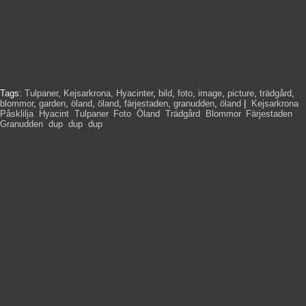
Tags:
Tulpaner, Kejsarkrona, Hyacinter
,
bild
,
foto
,
image
,
picture
,
trädgård
,
blommor
,
garden
,
öland
,
öland
,
färjestaden
,
granudden
,
öland
|
Kejsarkrona
,
Påsklilja
,
Hyacint
,
Tulpaner
,
Foto
,
Öland
,
Trädgård
,
Blommor
,
Färjestaden
,
Granudden
,
dup
,
dup
,
dup
,