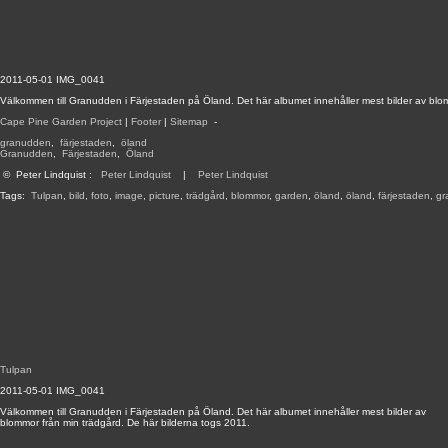
2011-05-01 IMG_0041
Välkommen till Granudden i Färjestaden på Öland. Det här albumet innehåller mest bilder av blom
Cape Pine Garden Project
|
Footer
|
Sitemap
-
granudden
,
färjestaden
,
öland
Granudden
,
Färjestaden
,
Öland
©
Peter Lindquist
:
Peter Lindquist
|
Peter Lindquist
Tags:
Tulpan
,
bild
,
foto
,
image
,
picture
,
trädgård
,
blommor
,
garden
,
öland
,
öland
,
färjestaden
,
gr
Tulpan
2011-05-01 IMG_0041
Välkommen till Granudden i Färjestaden på Öland. Det här albumet innehåller mest bilder av
blommor från min trädgård. De här bilderna togs 2011.