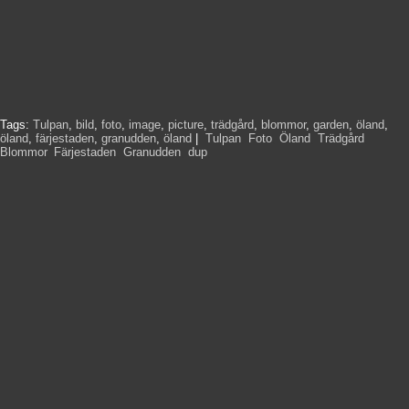
Tags:
Tulpan
,
bild
,
foto
,
image
,
picture
,
trädgård
,
blommor
,
garden
,
öland
,
öland
,
färjestaden
,
granudden
,
öland
|
Tulpan
,
Foto
,
Öland
,
Trädgård
,
Blommor
,
Färjestaden
,
Granudden
,
dup
,