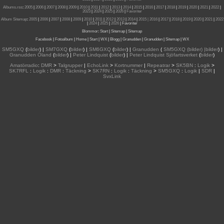
Albums.rss
:
2005
|
2006
|
2007
|
2008
|
2009
|
2010
|
2011
|
2012
|
2013
|
2014
|
2015
|
2016
|
2017
|
2018
|
2019
|
2020
|
2021
|
2022
|
2023
|
2024
|
2025
|
2026
|
Favoriter
Album Sitemap
:
2005
|
2006
|
2007
|
2008
|
2009
|
2010
|
2011
|
2012
|
2013
|
2014
|
2015
| 2016
|
2017
|
2018
|
2019
|
2020
|
2021
|
2022
|
2024
|
2025
|
2026
|
Favoriter
Blommor
:
Start
|
Sitemap
|
Sitemap
Facebook
|
Fotoalbum
|
Home
|
Start
|
WX
|
Blogg
|
Granudden
|
Granudden
|
Sitemap
|
WX
SM5GXQ
(
bilder
) |
SM7GXQ
(
bilder
) |
SM6GXQ
(
bilder
) |
Granudden
(
SM5GXQ (bilder) |bilder
) |
Granudden Öland
(
bilder
) |
Peter Lindquist
(
bilder
) |
Peter Lindquist Sjöfartsverket
(
bilder
)
Amatörradio
:
DMR
>
Talgrupper
|
EchoLink
>
Kortnummer
|
Repeatrar
>
SK5BN
:
Logik
>
SK7RFL
:
Logik
:
DMR
:
Täckning
>
SK7RN
:
Logik
:
Täckning
>
SM5GXQ
:
Logik
|
SDR
|
SvxLink