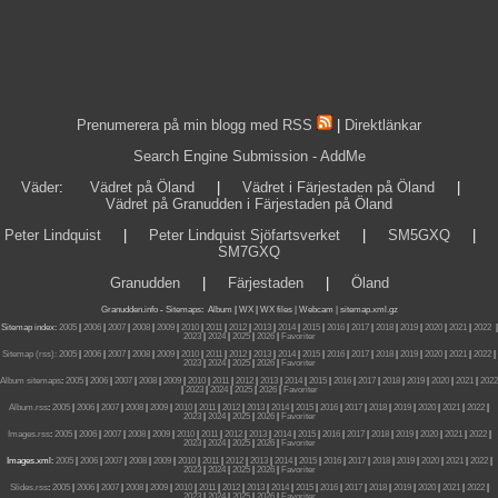
Prenumerera på min blogg med RSS
|
Direktlänkar
Search Engine Submission - AddMe
Väder
:
Vädret på Öland
|
Vädret i Färjestaden på Öland
|
Vädret på Granudden i Färjestaden på Öland
Peter Lindquist
|
Peter Lindquist Sjöfartsverket
|
SM5GXQ
|
SM7GXQ
Granudden
|
Färjestaden
|
Öland
Granudden.info
-
Sitemaps
:
Album
|
WX
|
WX files |
Webcam |
sitemap.xml.gz
Sitemap index:
2005
|
2006
|
2007
|
2008
|
2009
|
2010
|
2011
|
2012
|
2013
|
2014
|
2015
|
2016
|
2017
|
2018
|
2019
|
2020
|
2021
|
2022
|
2023
|
2024
|
2025
|
2026
|
Favoriter
Sitemap (rss):
2005
|
2006
|
2007
|
2008
|
2009
|
2010
|
2011
|
2012
|
2013
|
2014
|
2015
|
2016
|
2017
|
2018
|
2019
|
2020
|
2021
|
2022
|
2023
|
2024
|
2025
|
2026
|
Favoriter
Album sitemaps
:
2005
|
2006
|
2007
|
2008
|
2009
|
2010
|
2011
|
2012
|
2013
|
2014
|
2015
|
2016
|
2017
|
2018
|
2019
|
2020
|
2021
|
2022
|
2023
|
2024
|
2025
|
2026
|
Favoriter
Album.rss
:
2005
|
2006
|
2007
|
2008
|
2009
|
2010
|
2011
|
2012
|
2013
|
2014
|
2015
|
2016
|
2017
|
2018
|
2019
|
2020
|
2021
|
2022
|
2023
|
2024
|
2025
|
2026
|
Favoriter
Images.rss
:
2005
|
2006
|
2007
|
2008
|
2009
|
2010
|
2011
|
2012
|
2013
|
2014
|
2015
|
2016
|
2017
|
2018
|
2019
|
2020
|
2021
|
2022
|
2023
|
2024
|
2025
|
2026
|
Favoriter
Images.xml:
2005
|
2006
|
2007
|
2008
|
2009
|
2010
|
2011
|
2012
|
2013
|
2014
|
2015
|
2016
|
2017
|
2018
|
2019
|
2020
|
2021
|
2022
|
2023
|
2024
|
2025
|
2026
|
Favoriter
Slides.rss
:
2005
|
2006
|
2007
|
2008
|
2009
|
2010
|
2011
|
2012
|
2013
|
2014
|
2015
|
2016
|
2017
|
2018
|
2019
|
2020
|
2021
|
2022
|
2023
|
2024
|
2025
|
2026
|
Favoriter