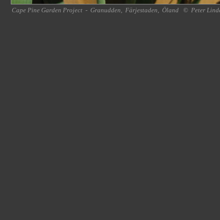
Cape Pine Garden Project
-
Granudden
,
Färjestaden
,
Öland
©
Peter Lind