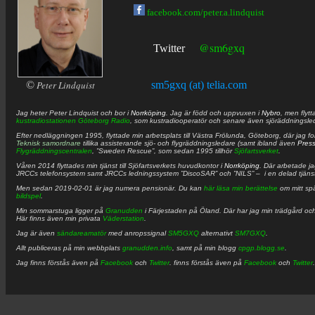
facebook.com/peter.a.lindquist
@sm6gxq
Twitter
©
Peter Lindquist
sm5gxq (at) telia.com
Jag heter
Peter
Lindquist
och bor i
Norrköping
. Jag är född och uppvuxen i
Nybro
, men flytt
kustradiostationen
Göteborg Radio
, som kustradiooperatör och senare även sjöräddningsle
Efter nedläggningen 1995, flyttade min arbetsplats till Västra Frölunda, Göteborg, där jag f
Teknisk samordnare
tillika assisterande sjö- och flygräddningsledare (samt ibland även
Pres
Flygräddningscentralen
, ”Sweden Rescue”, som sedan 1995 tillhör
Sjöfartsverket
.
Våren 2014 flyttades min tjänst till Sjöfartsverkets huvudkontor i
Norrköping
. Där arbetade j
JRCCs telefonsystem samt JRCCs ledningssystem ”DiscoSAR” och ”NILS” – i en delad tjäns
Men sedan 2019-02-01 är jag numera pensionär. Du kan
här läsa min berättelse
om mitt spä
bildspel
.
Min sommarstuga ligger på
Granudden
i Färjestaden på Öland. Där har jag min trädgård och
Här finns även min privata
Väderstation
.
Jag är även
sändareamatör
med anropssignal
SM5GXQ
alternativt
SM7GXQ
.
Allt publiceras på min webbplats
granudden.info
, samt på min blogg
cpgp.blogg.se
.
Jag finns förstås även på
Facebook
och
Twitter
. finns förstås även på
Facebook
och
Twitter
.