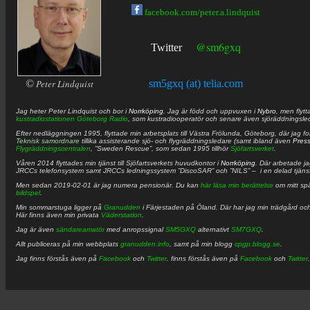
facebook.com/peter.a.lindquist
@sm6gxq
Twitter
©
Peter Lindquist
sm5gxq (at) telia.com
Jag heter
Peter
Lindquist
och bor i
Norrköping
. Jag är född och uppvuxen i
Nybro
, men flytt
kustradiostationen
Göteborg Radio
, som kustradiooperatör och senare även sjöräddningsle
Efter nedläggningen 1995, flyttade min arbetsplats till Västra Frölunda, Göteborg, där jag f
Teknisk samordnare
tillika assisterande sjö- och flygräddningsledare (samt ibland även
Pres
Flygräddningscentralen
, ”Sweden Rescue”, som sedan 1995 tillhör
Sjöfartsverket
.
Våren 2014 flyttades min tjänst till Sjöfartsverkets huvudkontor i
Norrköping
. Där arbetade j
JRCCs telefonsystem samt JRCCs ledningssystem ”DiscoSAR” och ”NILS” – i en delad tjäns
Men sedan 2019-02-01 är jag numera pensionär. Du kan
här läsa min berättelse
om mitt spä
bildspel
.
Min sommarstuga ligger på
Granudden
i Färjestaden på Öland. Där har jag min trädgård och
Här finns även min privata
Väderstation
.
Jag är även
sändareamatör
med anropssignal
SM5GXQ
alternativt
SM7GXQ
.
Allt publiceras på min webbplats
granudden.info
, samt på min blogg
cpgp.blogg.se
.
Jag finns förstås även på
Facebook
och
Twitter
. finns förstås även på
Facebook
och
Twitter
.