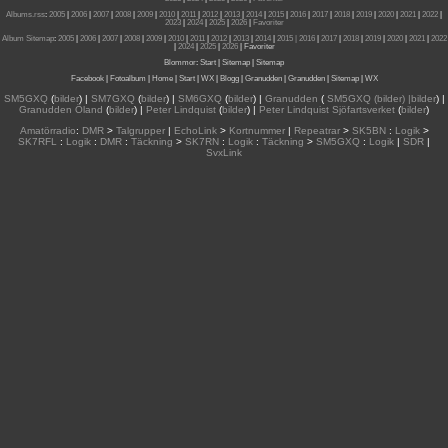
Albums.rss
:
2005
|
2006
|
2007
|
2008
|
2009
|
2010
|
2011
|
2012
|
2013
|
2014
|
2015
|
2016
|
2017
|
2018
|
2019
|
2020
|
2021
|
2022
|
2023
|
2024
|
2025
|
2026
|
Favoriter
Album Sitemap
:
2005
|
2006
|
2007
|
2008
|
2009
|
2010
|
2011
|
2012
|
2013
|
2014
|
2015
| 2016
|
2017
|
2018
|
2019
|
2020
|
2021
|
2022
|
2024
|
2025
|
2026
|
Favoriter
Blommor
:
Start
|
Sitemap
|
Sitemap
Facebook
|
Fotoalbum
|
Home
|
Start
|
WX
|
Blogg
|
Granudden
|
Granudden
|
Sitemap
|
WX
SM5GXQ
(
bilder
) |
SM7GXQ
(
bilder
) |
SM6GXQ
(
bilder
) |
Granudden
(
SM5GXQ (bilder) |bilder
) |
Granudden Öland
(
bilder
) |
Peter Lindquist
(
bilder
) |
Peter Lindquist Sjöfartsverket
(
bilder
)
Amatörradio
:
DMR
>
Talgrupper
|
EchoLink
>
Kortnummer
|
Repeatrar
>
SK5BN
:
Logik
>
SK7RFL
:
Logik
:
DMR
:
Täckning
>
SK7RN
:
Logik
:
Täckning
>
SM5GXQ
:
Logik
|
SDR
|
SvxLink