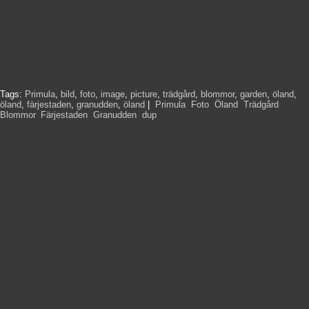
Tags:
Primula
,
bild
,
foto
,
image
,
picture
,
trädgård
,
blommor
,
garden
,
öland
,
öland
,
färjestaden
,
granudden
,
öland
|
Primula
,
Foto
,
Öland
,
Trädgård
,
Blommor
,
Färjestaden
,
Granudden
,
dup
,