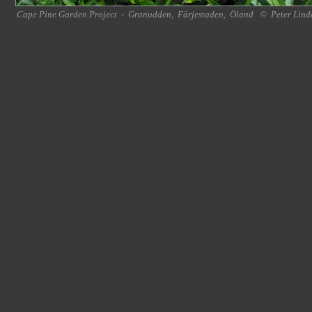
Cape Pine Garden Project
-
Granudden
,
Färjestaden
,
Öland
©
Peter Lind