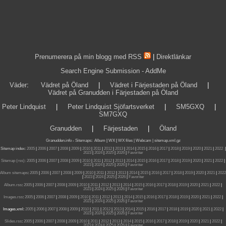
Prenumerera på min blogg med RSS
|
Direktlänkar
Search Engine Submission - AddMe
Väder
:
Vädret på Öland
|
Vädret i Färjestaden på Öland
|
Vädret på Granudden i Färjestaden på Öland
Peter Lindquist
|
Peter Lindquist Sjöfartsverket
|
SM5GXQ
|
SM7GXQ
Granudden
|
Färjestaden
|
Öland
Granudden.info
-
Sitemaps
:
Album
|
WX
|
WX files |
Webcam |
sitemap.xml.gz
Sitemap index:
2005
|
2006
|
2007
|
2008
|
2009
|
2010
|
2011
|
2012
|
2013
|
2014
|
2015
|
2016
|
2017
|
2018
|
2019
|
2020
|
2021
|
2022
|
2023
|
2024
|
2025
|
2026
|
Favoriter
Sitemap (rss):
2005
|
2006
|
2007
|
2008
|
2009
|
2010
|
2011
|
2012
|
2013
|
2014
|
2015
|
2016
|
2017
|
2018
|
2019
|
2020
|
2021
|
2022
|
2023
|
2024
|
2025
|
2026
|
Favoriter
Album sitemaps
:
2005
|
2006
|
2007
|
2008
|
2009
|
2010
|
2011
|
2012
|
2013
|
2014
|
2015
|
2016
|
2017
|
2018
|
2019
|
2020
|
2021
|
2022
|
2023
|
2024
|
2025
|
2026
|
Favoriter
Album.rss
:
2005
|
2006
|
2007
|
2008
|
2009
|
2010
|
2011
|
2012
|
2013
|
2014
|
2015
|
2016
|
2017
|
2018
|
2019
|
2020
|
2021
|
2022
|
2023
|
2024
|
2025
|
2026
|
Favoriter
Images.rss
:
2005
|
2006
|
2007
|
2008
|
2009
|
2010
|
2011
|
2012
|
2013
|
2014
|
2015
|
2016
|
2017
|
2018
|
2019
|
2020
|
2021
|
2022
|
2023
|
2024
|
2025
|
2026
|
Favoriter
Images.xml:
2005
|
2006
|
2007
|
2008
|
2009
|
2010
|
2011
|
2012
|
2013
|
2014
|
2015
|
2016
|
2017
|
2018
|
2019
|
2020
|
2021
|
2022
|
2023
|
2024
|
2025
|
2026
|
Favoriter
Slides.rss
:
2005
|
2006
|
2007
|
2008
|
2009
|
2010
|
2011
|
2012
|
2013
|
2014
|
2015
|
2016
|
2017
|
2018
|
2019
|
2020
|
2021
|
2022
|
2023
|
2024
|
2025
|
2026
|
Favoriter