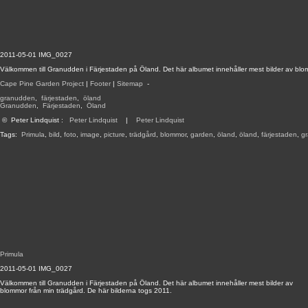
2011-05-01 IMG_0027
Välkommen till Granudden i Färjestaden på Öland. Det här albumet innehåller mest bilder av blom
Cape Pine Garden Project
|
Footer
|
Sitemap
-
granudden
,
färjestaden
,
öland
Granudden
,
Färjestaden
,
Öland
©
Peter Lindquist
:
Peter Lindquist
|
Peter Lindquist
Tags:
Primula
,
bild
,
foto
,
image
,
picture
,
trädgård
,
blommor
,
garden
,
öland
,
öland
,
färjestaden
,
g
Primula
2011-05-01 IMG_0027
Välkommen till Granudden i Färjestaden på Öland. Det här albumet innehåller mest bilder av
blommor från min trädgård. De här bilderna togs 2011.