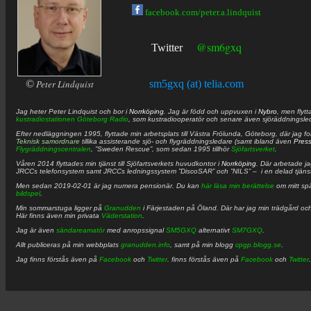
facebook.com/peter.a.lindquist
@sm6gxq
Twitter
©
Peter Lindquist
sm5gxq (at) telia.com
Jag heter
Peter
Lindquist
och bor i
Norrköping
. Jag är född och uppvuxen i
Nybro
, men flytt
kustradiostationen
Göteborg Radio
, som kustradiooperatör och senare även sjöräddningsle
Efter nedläggningen 1995, flyttade min arbetsplats till Västra Frölunda, Göteborg, där jag f
Teknisk samordnare
tillika assisterande sjö- och flygräddningsledare (samt ibland även
Pres
Flygräddningscentralen
, ”Sweden Rescue”, som sedan 1995 tillhör
Sjöfartsverket
.
Våren 2014 flyttades min tjänst till Sjöfartsverkets huvudkontor i
Norrköping
. Där arbetade j
JRCCs telefonsystem samt JRCCs ledningssystem ”DiscoSAR” och ”NILS” – i en delad tjäns
Men sedan 2019-02-01 är jag numera pensionär. Du kan
här läsa min berättelse
om mitt spä
bildspel
.
Min sommarstuga ligger på
Granudden
i Färjestaden på Öland. Där har jag min trädgård och
Här finns även min privata
Väderstation
.
Jag är även
sändareamatör
med anropssignal
SM5GXQ
alternativt
SM7GXQ
.
Allt publiceras på min webbplats
granudden.info
, samt på min blogg
cpgp.blogg.se
.
Jag finns förstås även på
Facebook
och
Twitter
. finns förstås även på
Facebook
och
Twitter
.