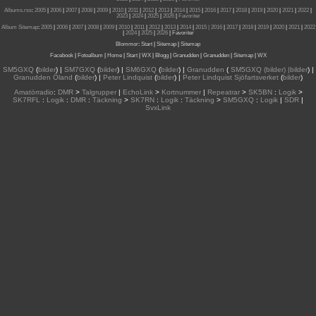
Albums.rss
:
2005
|
2006
|
2007
|
2008
|
2009
|
2010
|
2011
|
2012
|
2013
|
2014
|
2015
|
2016
|
2017
|
2018
|
2019
|
2020
|
2021
|
2022
|
2023
|
2024
|
2025
|
2026
|
Favoriter
Album Sitemap
:
2005
|
2006
|
2007
|
2008
|
2009
|
2010
|
2011
|
2012
|
2013
|
2014
|
2015
| 2016
|
2017
|
2018
|
2019
|
2020
|
2021
|
2022
|
2024
|
2025
|
2026
|
Favoriter
Blommor
:
Start
|
Sitemap
|
Sitemap
Facebook
|
Fotoalbum
|
Home
|
Start
|
WX
|
Blogg
|
Granudden
|
Granudden
|
Sitemap
|
WX
SM5GXQ
(
bilder
) |
SM7GXQ
(
bilder
) |
SM6GXQ
(
bilder
) |
Granudden
(
SM5GXQ (bilder) |bilder
) |
Granudden Öland
(
bilder
) |
Peter Lindquist
(
bilder
) |
Peter Lindquist Sjöfartsverket
(
bilder
)
Amatörradio
:
DMR
>
Talgrupper
|
EchoLink
>
Kortnummer
|
Repeatrar
>
SK5BN
:
Logik
>
SK7RFL
:
Logik
:
DMR
:
Täckning
>
SK7RN
:
Logik
:
Täckning
>
SM5GXQ
:
Logik
|
SDR
|
SvxLink