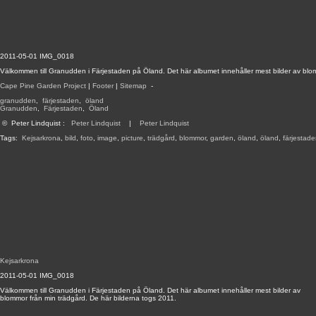
2011-05-01 IMG_0018
Välkommen till Granudden i Färjestaden på Öland. Det här albumet innehåller mest bilder av blom
Cape Pine Garden Project
|
Footer
|
Sitemap
-
granudden
,
färjestaden
,
öland
Granudden
,
Färjestaden
,
Öland
©
Peter Lindquist
:
Peter Lindquist
|
Peter Lindquist
Tags:
Kejsarkrona
,
bild
,
foto
,
image
,
picture
,
trädgård
,
blommor
,
garden
,
öland
,
öland
,
färjestad
Kejsarkrona
2011-05-01 IMG_0018
Välkommen till Granudden i Färjestaden på Öland. Det här albumet innehåller mest bilder av
blommor från min trädgård. De här bilderna togs 2011.