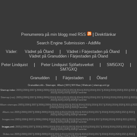
Prenumerera på min blogg med RSS
|
Direktlänkar
Search Engine Submission - AddMe
Väder
:
Vädret på Öland
|
Vädret i Färjestaden på Öland
|
Vädret på Granudden i Färjestaden på Öland
Peter Lindquist
|
Peter Lindquist Sjöfartsverket
|
SM5GXQ
|
SM7GXQ
Granudden
|
Färjestaden
|
Öland
Granudden.info
-
Sitemaps
:
Album
|
WX
|
WX files |
Webcam |
sitemap.xml.gz
Sitemap index:
2005
|
2006
|
2007
|
2008
|
2009
|
2010
|
2011
|
2012
|
2013
|
2014
|
2015
|
2016
|
2017
|
2018
|
2019
|
2020
|
2021
|
2022
|
2023
|
2024
|
2025
|
2026
|
Favoriter
Sitemap (rss):
2005
|
2006
|
2007
|
2008
|
2009
|
2010
|
2011
|
2012
|
2013
|
2014
|
2015
|
2016
|
2017
|
2018
|
2019
|
2020
|
2021
|
2022
|
2023
|
2024
|
2025
|
2026
|
Favoriter
Album sitemaps
:
2005
|
2006
|
2007
|
2008
|
2009
|
2010
|
2011
|
2012
|
2013
|
2014
|
2015
|
2016
|
2017
|
2018
|
2019
|
2020
|
2021
|
2022
|
2023
|
2024
|
2025
|
2026
|
Favoriter
Album.rss
:
2005
|
2006
|
2007
|
2008
|
2009
|
2010
|
2011
|
2012
|
2013
|
2014
|
2015
|
2016
|
2017
|
2018
|
2019
|
2020
|
2021
|
2022
|
2023
|
2024
|
2025
|
2026
|
Favoriter
Images.rss
:
2005
|
2006
|
2007
|
2008
|
2009
|
2010
|
2011
|
2012
|
2013
|
2014
|
2015
|
2016
|
2017
|
2018
|
2019
|
2020
|
2021
|
2022
|
2023
|
2024
|
2025
|
2026
|
Favoriter
Images.xml:
2005
|
2006
|
2007
|
2008
|
2009
|
2010
|
2011
|
2012
|
2013
|
2014
|
2015
|
2016
|
2017
|
2018
|
2019
|
2020
|
2021
|
2022
|
2023
|
2024
|
2025
|
2026
|
Favoriter
Slides.rss
:
2005
|
2006
|
2007
|
2008
|
2009
|
2010
|
2011
|
2012
|
2013
|
2014
|
2015
|
2016
|
2017
|
2018
|
2019
|
2020
|
2021
|
2022
|
2023
|
2024
|
2025
|
2026
|
Favoriter