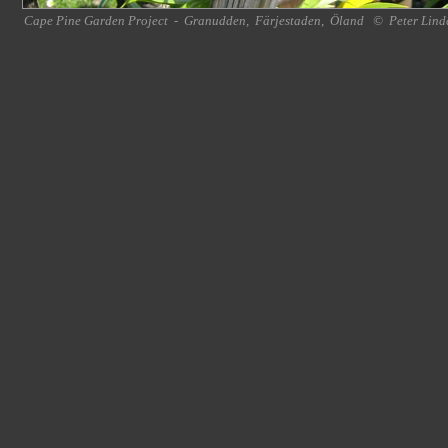
Cape Pine Garden Project
-
Granudden
,
Färjestaden
,
Öland
©
Peter Lind