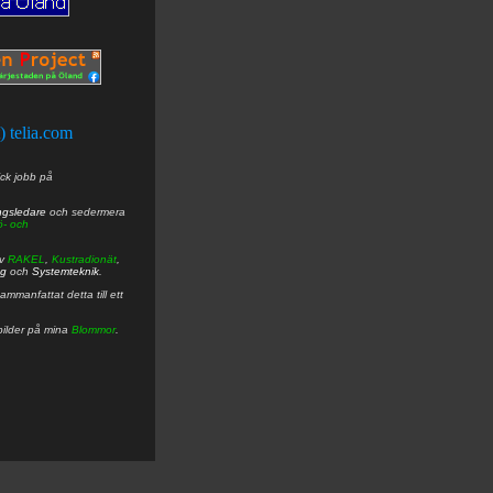
t) telia.com
ick jobb på
ngsledare
och sedermera
ö- och
av
RAKEL
,
Kustradionät
,
ng
och
Systemteknik
.
mmanfattat detta till ett
bilder på mina
Blommor
.