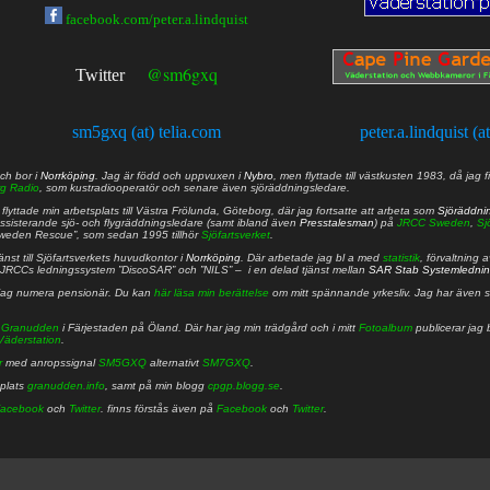
facebook.com/peter.a.lindquist
@sm6gxq
Twitter
sm5gxq (at) telia.com
peter.a.lindquist (a
ch bor i
Norrköping
. Jag är född och uppvuxen i
Nybro
, men flyttade till västkusten 1983, då jag f
g Radio
, som kustradiooperatör och senare även sjöräddningsledare.
lyttade min arbetsplats till Västra Frölunda, Göteborg, där jag fortsatte att arbeta som
Sjöräddni
 assisterande sjö- och flygräddningsledare (samt ibland även
Presstalesman
) på
JRCC Sweden
,
Sj
Sweden Rescue”, som sedan 1995 tillhör
Sjöfartsverket
.
nst till Sjöfartsverkets huvudkontor i
Norrköping
. Där arbetade jag bl a med
statistik
, förvaltning 
JRCCs ledningssystem ”DiscoSAR” och ”NILS” – i en delad tjänst mellan
SAR Stab Systemledni
jag numera pensionär. Du kan
här läsa min berättelse
om mitt spännande yrkesliv. Jag har även sa
å
Granudden
i Färjestaden på Öland. Där har jag min trädgård och i mitt
Fotoalbum
publicerar jag 
Väderstation
.
r
med anropssignal
SM5GXQ
alternativt
SM7GXQ
.
bplats
granudden.info
, samt på min blogg
cpgp.blogg.se
.
acebook
och
Twitter
. finns förstås även på
Facebook
och
Twitter
.