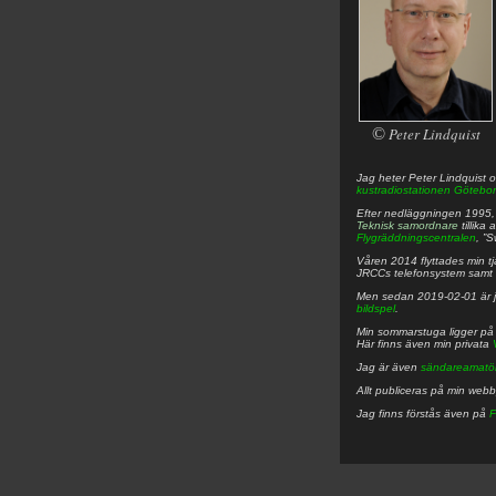
©
Peter Lindquist
Jag heter
Peter
Lindquist
o
kustradiostationen
Götebor
Efter nedläggningen 1995, f
Teknisk samordnare
tillika
Flygräddningscentralen
, ”
Våren 2014 flyttades min tjä
JRCCs telefonsystem samt 
Men sedan 2019-02-01 är 
bildspel
.
Min sommarstuga ligger p
Här finns även min privata
Jag är även
sändareamatö
Allt publiceras på min web
Jag finns förstås även på
F