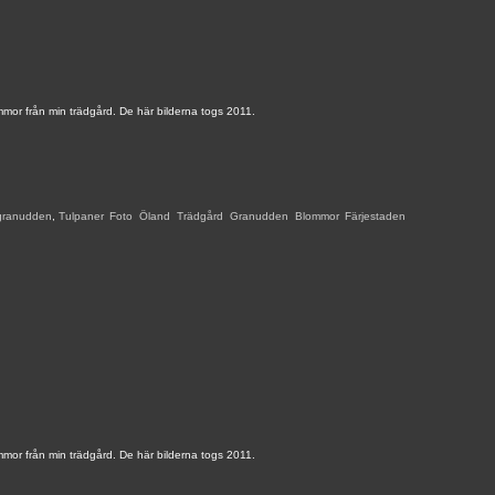
mor från min trädgård. De här bilderna togs 2011.
granudden
,
Tulpaner
,
Foto
,
Öland
,
Trädgård
,
Granudden
,
Blommor
,
Färjestaden
,
mor från min trädgård. De här bilderna togs 2011.