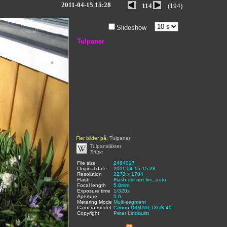
2011-04-15 15:28
114
(194)
Slideshow
Tulpaner
Fler bilder på:
Tulpaner
Tulpansläktet
Tulipa
File size
:
2464017
,
Original date
:
2011-04-15 15:28
,
Resolution
:
2272 x 1704
,
Flash
:
Flash did not fire, auto
,
Focal length
:
5.8mm
,
Exposure time
:
1/320s
,
Aperture
:
5.6
,
Metering Mode
:
Multi-segment
,
Camera model
Canon DIGITAL IXUS 40
,
Copyright
:
Peter Lindquist