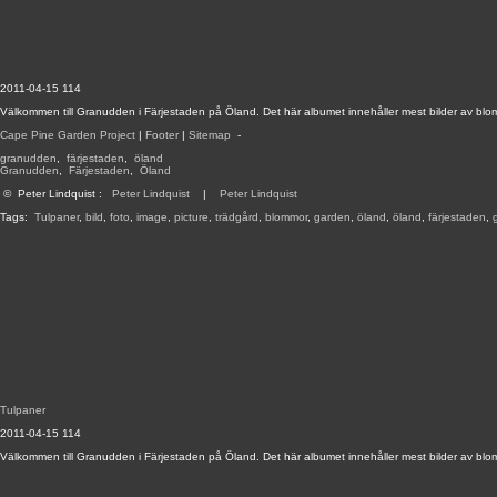
2011-04-15 114
Välkommen till Granudden i Färjestaden på Öland. Det här albumet innehåller mest bilder av blom
Cape Pine Garden Project
|
Footer
|
Sitemap
-
granudden
,
färjestaden
,
öland
Granudden
,
Färjestaden
,
Öland
©
Peter Lindquist
:
Peter Lindquist
|
Peter Lindquist
Tags:
Tulpaner
,
bild
,
foto
,
image
,
picture
,
trädgård
,
blommor
,
garden
,
öland
,
öland
,
färjestaden
,
Tulpaner
2011-04-15 114
Välkommen till Granudden i Färjestaden på Öland. Det här albumet innehåller mest bilder av blom