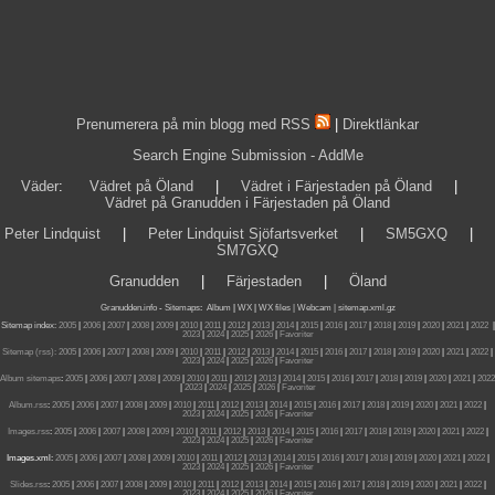
Prenumerera på min blogg med RSS
|
Direktlänkar
Search Engine Submission - AddMe
Väder
:
Vädret på Öland
|
Vädret i Färjestaden på Öland
|
Vädret på Granudden i Färjestaden på Öland
Peter Lindquist
|
Peter Lindquist Sjöfartsverket
|
SM5GXQ
|
SM7GXQ
Granudden
|
Färjestaden
|
Öland
Granudden.info
-
Sitemaps
:
Album
|
WX
|
WX files |
Webcam |
sitemap.xml.gz
Sitemap index:
2005
|
2006
|
2007
|
2008
|
2009
|
2010
|
2011
|
2012
|
2013
|
2014
|
2015
|
2016
|
2017
|
2018
|
2019
|
2020
|
2021
|
2022
|
2023
|
2024
|
2025
|
2026
|
Favoriter
Sitemap (rss):
2005
|
2006
|
2007
|
2008
|
2009
|
2010
|
2011
|
2012
|
2013
|
2014
|
2015
|
2016
|
2017
|
2018
|
2019
|
2020
|
2021
|
2022
|
2023
|
2024
|
2025
|
2026
|
Favoriter
Album sitemaps
:
2005
|
2006
|
2007
|
2008
|
2009
|
2010
|
2011
|
2012
|
2013
|
2014
|
2015
|
2016
|
2017
|
2018
|
2019
|
2020
|
2021
|
2022
|
2023
|
2024
|
2025
|
2026
|
Favoriter
Album.rss
:
2005
|
2006
|
2007
|
2008
|
2009
|
2010
|
2011
|
2012
|
2013
|
2014
|
2015
|
2016
|
2017
|
2018
|
2019
|
2020
|
2021
|
2022
|
2023
|
2024
|
2025
|
2026
|
Favoriter
Images.rss
:
2005
|
2006
|
2007
|
2008
|
2009
|
2010
|
2011
|
2012
|
2013
|
2014
|
2015
|
2016
|
2017
|
2018
|
2019
|
2020
|
2021
|
2022
|
2023
|
2024
|
2025
|
2026
|
Favoriter
Images.xml:
2005
|
2006
|
2007
|
2008
|
2009
|
2010
|
2011
|
2012
|
2013
|
2014
|
2015
|
2016
|
2017
|
2018
|
2019
|
2020
|
2021
|
2022
|
2023
|
2024
|
2025
|
2026
|
Favoriter
Slides.rss
:
2005
|
2006
|
2007
|
2008
|
2009
|
2010
|
2011
|
2012
|
2013
|
2014
|
2015
|
2016
|
2017
|
2018
|
2019
|
2020
|
2021
|
2022
|
2023
|
2024
|
2025
|
2026
|
Favoriter