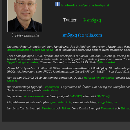
facebook.com/peter.a.lindquist
@sm6gxq
Twitter
©
Peter Lindquist
sm5gxq (at) telia.com
Jag heter
Peter
Lindquist
och bor i
Norrköping
. Jag är född och uppvuxen i
Nybro
, men flytt
kustradiostationen
Göteborg Radio
, som kustradiooperatör och senare även sjöräddningsle
Efter nedläggningen 1995, flyttade min arbetsplats till Västra Frölunda, Göteborg, där jag f
Teknisk samordnare
tillika assisterande sjö- och flygräddningsledare (samt ibland även
Pres
Flygräddningscentralen
, ”Sweden Rescue”, som sedan 1995 tillhör
Sjöfartsverket
.
Våren 2014 flyttades min tjänst till Sjöfartsverkets huvudkontor i
Norrköping
. Där arbetade j
JRCCs telefonsystem samt JRCCs ledningssystem ”DiscoSAR” och ”NILS” – i en delad tjäns
Men sedan 2019-02-01 är jag numera pensionär. Du kan
här läsa min berättelse
om mitt spä
bildspel
.
Min sommarstuga ligger på
Granudden
i Färjestaden på Öland. Där har jag min trädgård och
Här finns även min privata
Väderstation
.
Jag är även
sändareamatör
med anropssignal
SM5GXQ
alternativt
SM7GXQ
.
Allt publiceras på min webbplats
granudden.info
, samt på min blogg
cpgp.blogg.se
.
Jag finns förstås även på
Facebook
och
Twitter
. finns förstås även på
Facebook
och
Twitter
.