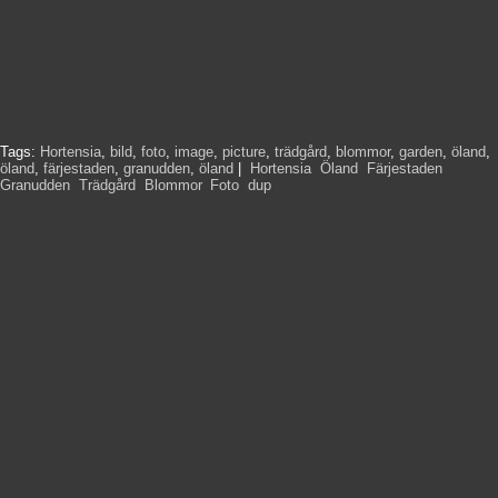
Tags:
Hortensia
,
bild
,
foto
,
image
,
picture
,
trädgård
,
blommor
,
garden
,
öland
,
öland
,
färjestaden
,
granudden
,
öland
|
Hortensia
,
Öland
,
Färjestaden
,
Granudden
,
Trädgård
,
Blommor
,
Foto
,
dup
,