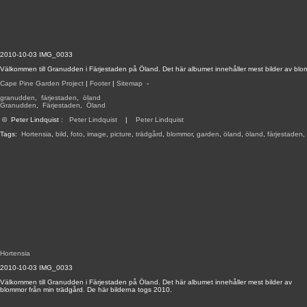
2010-10-03 IMG_0033
Välkommen till Granudden i Färjestaden på Öland. Det här albumet innehåller mest bilder av blo
Cape Pine Garden Project
|
Footer
|
Sitemap
-
granudden
,
färjestaden
,
öland
Granudden
,
Färjestaden
,
Öland
©
Peter Lindquist
:
Peter Lindquist
|
Peter Lindquist
Tags:
Hortensia
,
bild
,
foto
,
image
,
picture
,
trädgård
,
blommor
,
garden
,
öland
,
öland
,
färjestaden
,
Hortensia
2010-10-03 IMG_0033
Välkommen till Granudden i Färjestaden på Öland. Det här albumet innehåller mest bilder av
blommor från min trädgård. De här bilderna togs 2010.