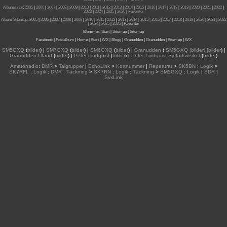
Albums.rss
:
2005
|
2006
|
2007
|
2008
|
2009
|
2010
|
2011
|
2012
|
2013
|
2014
|
2015
|
2016
|
2017
|
2018
|
2019
|
2020
|
2021
|
2022
|
2023
|
2024
|
2025
|
2026
|
Favoriter
Album Sitemap
:
2005
|
2006
|
2007
|
2008
|
2009
|
2010
|
2011
|
2012
|
2013
|
2014
|
2015
| 2016
|
2017
|
2018
|
2019
|
2020
|
2021
|
2022
|
2024
|
2025
|
2026
|
Favoriter
Blommor
:
Start
|
Sitemap
|
Sitemap
Facebook
|
Fotoalbum
|
Home
|
Start
|
WX
|
Blogg
|
Granudden
|
Granudden
|
Sitemap
|
WX
SM5GXQ
(
bilder
) |
SM7GXQ
(
bilder
) |
SM6GXQ
(
bilder
) |
Granudden
(
SM5GXQ (bilder) |bilder
) |
Granudden Öland
(
bilder
) |
Peter Lindquist
(
bilder
) |
Peter Lindquist Sjöfartsverket
(
bilder
)
Amatörradio
:
DMR
>
Talgrupper
|
EchoLink
>
Kortnummer
|
Repeatrar
>
SK5BN
:
Logik
>
SK7RFL
:
Logik
:
DMR
:
Täckning
>
SK7RN
:
Logik
:
Täckning
>
SM5GXQ
:
Logik
|
SDR
|
SvxLink