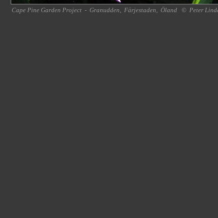
Cape Pine Garden Project
-
Granudden
,
Färjestaden
,
Öland
©
Peter Lind