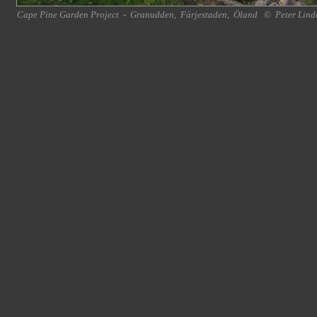
Cape Pine Garden Project
-
Granudden
,
Färjestaden
,
Öland
©
Peter Lind