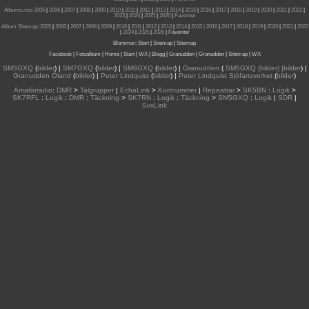
Albums.rss
:
2005
|
2006
|
2007
|
2008
|
2009
|
2010
|
2011
|
2012
|
2013
|
2014
|
2015
|
2016
|
2017
|
2018
|
2019
|
2020
|
2021
|
2022
|
2023
|
2024
|
2025
|
2026
|
Favoriter
Album Sitemap
:
2005
|
2006
|
2007
|
2008
|
2009
|
2010
|
2011
|
2012
|
2013
|
2014
|
2015
| 2016
|
2017
|
2018
|
2019
|
2020
|
2021
|
2022
|
2024
|
2025
|
2026
|
Favoriter
Blommor
:
Start
|
Sitemap
|
Sitemap
Facebook
|
Fotoalbum
|
Home
|
Start
|
WX
|
Blogg
|
Granudden
|
Granudden
|
Sitemap
|
WX
SM5GXQ
(
bilder
) |
SM7GXQ
(
bilder
) |
SM6GXQ
(
bilder
) |
Granudden
(
SM5GXQ (bilder) |bilder
) |
Granudden Öland
(
bilder
) |
Peter Lindquist
(
bilder
) |
Peter Lindquist Sjöfartsverket
(
bilder
)
Amatörradio
:
DMR
>
Talgrupper
|
EchoLink
>
Kortnummer
|
Repeatrar
>
SK5BN
:
Logik
>
SK7RFL
:
Logik
:
DMR
:
Täckning
>
SK7RN
:
Logik
:
Täckning
>
SM5GXQ
:
Logik
|
SDR
|
SvxLink