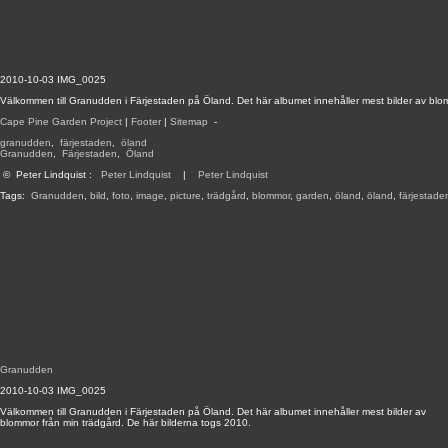
2010-10-03 IMG_0025
Välkommen till Granudden i Färjestaden på Öland. Det här albumet innehåller mest bilder av blo
Cape Pine Garden Project
|
Footer
|
Sitemap
-
granudden
,
färjestaden
,
öland
Granudden
,
Färjestaden
,
Öland
©
Peter Lindquist
:
Peter Lindquist
|
Peter Lindquist
Tags:
Granudden
,
bild
,
foto
,
image
,
picture
,
trädgård
,
blommor
,
garden
,
öland
,
öland
,
färjestade
Granudden
2010-10-03 IMG_0025
Välkommen till Granudden i Färjestaden på Öland. Det här albumet innehåller mest bilder av
blommor från min trädgård. De här bilderna togs 2010.