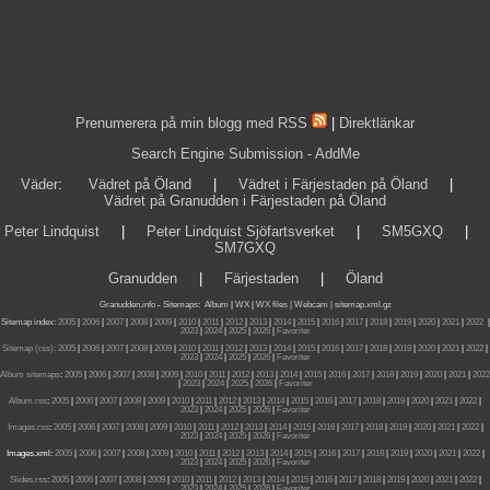
Prenumerera på min blogg med RSS
|
Direktlänkar
Search Engine Submission - AddMe
Väder
:
Vädret på Öland
|
Vädret i Färjestaden på Öland
|
Vädret på Granudden i Färjestaden på Öland
Peter Lindquist
|
Peter Lindquist Sjöfartsverket
|
SM5GXQ
|
SM7GXQ
Granudden
|
Färjestaden
|
Öland
Granudden.info
-
Sitemaps
:
Album
|
WX
|
WX files |
Webcam |
sitemap.xml.gz
Sitemap index:
2005
|
2006
|
2007
|
2008
|
2009
|
2010
|
2011
|
2012
|
2013
|
2014
|
2015
|
2016
|
2017
|
2018
|
2019
|
2020
|
2021
|
2022
|
2023
|
2024
|
2025
|
2026
|
Favoriter
Sitemap (rss):
2005
|
2006
|
2007
|
2008
|
2009
|
2010
|
2011
|
2012
|
2013
|
2014
|
2015
|
2016
|
2017
|
2018
|
2019
|
2020
|
2021
|
2022
|
2023
|
2024
|
2025
|
2026
|
Favoriter
Album sitemaps
:
2005
|
2006
|
2007
|
2008
|
2009
|
2010
|
2011
|
2012
|
2013
|
2014
|
2015
|
2016
|
2017
|
2018
|
2019
|
2020
|
2021
|
2022
|
2023
|
2024
|
2025
|
2026
|
Favoriter
Album.rss
:
2005
|
2006
|
2007
|
2008
|
2009
|
2010
|
2011
|
2012
|
2013
|
2014
|
2015
|
2016
|
2017
|
2018
|
2019
|
2020
|
2021
|
2022
|
2023
|
2024
|
2025
|
2026
|
Favoriter
Images.rss
:
2005
|
2006
|
2007
|
2008
|
2009
|
2010
|
2011
|
2012
|
2013
|
2014
|
2015
|
2016
|
2017
|
2018
|
2019
|
2020
|
2021
|
2022
|
2023
|
2024
|
2025
|
2026
|
Favoriter
Images.xml:
2005
|
2006
|
2007
|
2008
|
2009
|
2010
|
2011
|
2012
|
2013
|
2014
|
2015
|
2016
|
2017
|
2018
|
2019
|
2020
|
2021
|
2022
|
2023
|
2024
|
2025
|
2026
|
Favoriter
Slides.rss
:
2005
|
2006
|
2007
|
2008
|
2009
|
2010
|
2011
|
2012
|
2013
|
2014
|
2015
|
2016
|
2017
|
2018
|
2019
|
2020
|
2021
|
2022
|
2023
|
2024
|
2025
|
2026
|
Favoriter