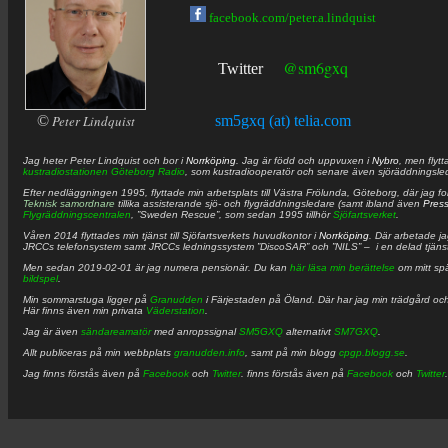
facebook.com/peter.a.lindquist
@sm6gxq
Twitter
©
Peter Lindquist
sm5gxq (at) telia.com
Jag heter
Peter
Lindquist
och bor i
Norrköping
. Jag är född och uppvuxen i
Nybro
, men flytt
kustradiostationen
Göteborg Radio
, som kustradiooperatör och senare även sjöräddningsle
Efter nedläggningen 1995, flyttade min arbetsplats till Västra Frölunda, Göteborg, där jag f
Teknisk samordnare
tillika assisterande sjö- och flygräddningsledare (samt ibland även
Pres
Flygräddningscentralen
, ”Sweden Rescue”, som sedan 1995 tillhör
Sjöfartsverket
.
Våren 2014 flyttades min tjänst till Sjöfartsverkets huvudkontor i
Norrköping
. Där arbetade j
JRCCs telefonsystem samt JRCCs ledningssystem ”DiscoSAR” och ”NILS” – i en delad tjäns
Men sedan 2019-02-01 är jag numera pensionär. Du kan
här läsa min berättelse
om mitt spä
bildspel
.
Min sommarstuga ligger på
Granudden
i Färjestaden på Öland. Där har jag min trädgård och
Här finns även min privata
Väderstation
.
Jag är även
sändareamatör
med anropssignal
SM5GXQ
alternativt
SM7GXQ
.
Allt publiceras på min webbplats
granudden.info
, samt på min blogg
cpgp.blogg.se
.
Jag finns förstås även på
Facebook
och
Twitter
. finns förstås även på
Facebook
och
Twitter
.