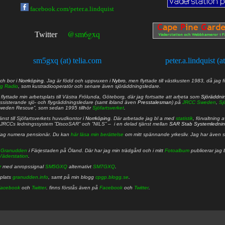
facebook.com/peter.a.lindquist
@sm6gxq
Twitter
sm5gxq (at) telia.com
peter.a.lindquist (a
ch bor i
Norrköping
. Jag är född och uppvuxen i
Nybro
, men flyttade till västkusten 1983, då jag f
g Radio
, som kustradiooperatör och senare även sjöräddningsledare.
lyttade min arbetsplats till Västra Frölunda, Göteborg, där jag fortsatte att arbeta som
Sjöräddni
 assisterande sjö- och flygräddningsledare (samt ibland även
Presstalesman
) på
JRCC Sweden
,
Sj
Sweden Rescue”, som sedan 1995 tillhör
Sjöfartsverket
.
nst till Sjöfartsverkets huvudkontor i
Norrköping
. Där arbetade jag bl a med
statistik
, förvaltning 
JRCCs ledningssystem ”DiscoSAR” och ”NILS” – i en delad tjänst mellan
SAR Stab Systemledni
jag numera pensionär. Du kan
här läsa min berättelse
om mitt spännande yrkesliv. Jag har även sa
å
Granudden
i Färjestaden på Öland. Där har jag min trädgård och i mitt
Fotoalbum
publicerar jag 
Väderstation
.
r
med anropssignal
SM5GXQ
alternativt
SM7GXQ
.
bplats
granudden.info
, samt på min blogg
cpgp.blogg.se
.
acebook
och
Twitter
. finns förstås även på
Facebook
och
Twitter
.