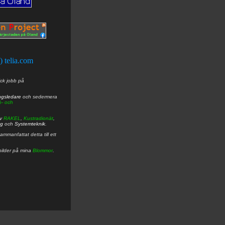
t) telia.com
ick jobb på
ngsledare
och sedermera
ö- och
av
RAKEL
,
Kustradionät
,
ng
och
Systemteknik
.
mmanfattat detta till ett
bilder på mina
Blommor
.