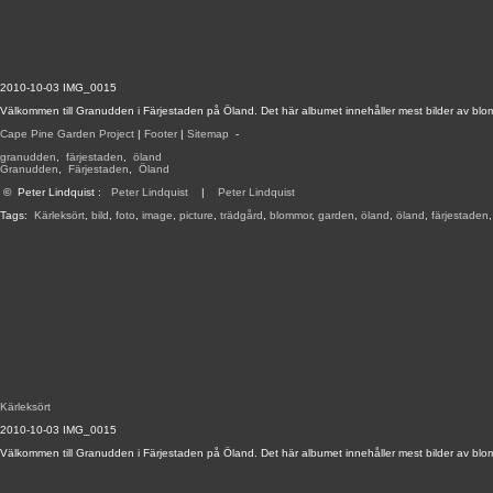
2010-10-03 IMG_0015
Välkommen till Granudden i Färjestaden på Öland. Det här albumet innehåller mest bilder av blo
Cape Pine Garden Project
|
Footer
|
Sitemap
-
granudden
,
färjestaden
,
öland
Granudden
,
Färjestaden
,
Öland
©
Peter Lindquist
:
Peter Lindquist
|
Peter Lindquist
Tags:
Kärleksört
,
bild
,
foto
,
image
,
picture
,
trädgård
,
blommor
,
garden
,
öland
,
öland
,
färjestaden
Kärleksört
2010-10-03 IMG_0015
Välkommen till Granudden i Färjestaden på Öland. Det här albumet innehåller mest bilder av blo