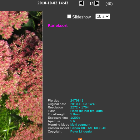
2010-10-03 14:43
15
(40)
Slideshow
Kärleksört
File size
:
2479841
,
Original date
:
2010-10-03 14:43
,
Resolution
:
2272 x 1704
,
Flash
:
Flash did not fire, auto
,
Focal length
:
5.8mm
,
Exposure time
:
1/200s
,
Aperture
:
5.6
,
Metering Mode
:
Multi-segment
,
Camera model
Canon DIGITAL IXUS 40
,
Copyright
:
Peter Lindquist