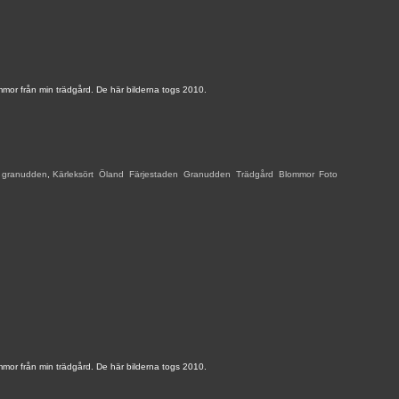
mmor från min trädgård. De här bilderna togs 2010.
,
granudden
,
Kärleksört
,
Öland
,
Färjestaden
,
Granudden
,
Trädgård
,
Blommor
,
Foto
,
mmor från min trädgård. De här bilderna togs 2010.