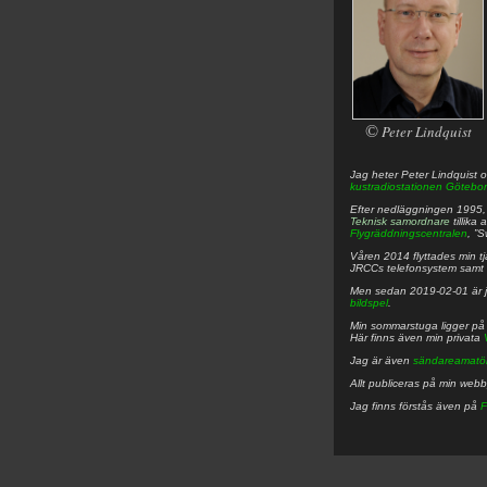
©
Peter Lindquist
Jag heter
Peter
Lindquist
o
kustradiostationen
Götebor
Efter nedläggningen 1995, f
Teknisk samordnare
tillika
Flygräddningscentralen
, ”
Våren 2014 flyttades min tjä
JRCCs telefonsystem samt 
Men sedan 2019-02-01 är 
bildspel
.
Min sommarstuga ligger p
Här finns även min privata
Jag är även
sändareamatö
Allt publiceras på min web
Jag finns förstås även på
F