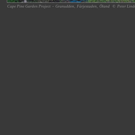
Cape Pine Garden Project
-
Granudden
,
Färjestaden
,
Öland
©
Peter Lind