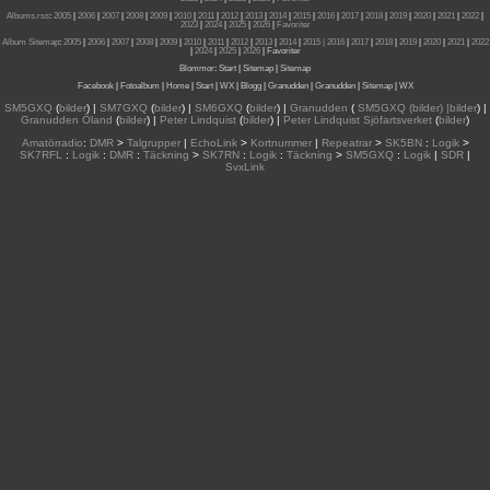
Albums.rss
:
2005
|
2006
|
2007
|
2008
|
2009
|
2010
|
2011
|
2012
|
2013
|
2014
|
2015
|
2016
|
2017
|
2018
|
2019
|
2020
|
2021
|
2022
|
2023
|
2024
|
2025
|
2026
|
Favoriter
Album Sitemap
:
2005
|
2006
|
2007
|
2008
|
2009
|
2010
|
2011
|
2012
|
2013
|
2014
|
2015
| 2016
|
2017
|
2018
|
2019
|
2020
|
2021
|
2022
|
2024
|
2025
|
2026
|
Favoriter
Blommor
:
Start
|
Sitemap
|
Sitemap
Facebook
|
Fotoalbum
|
Home
|
Start
|
WX
|
Blogg
|
Granudden
|
Granudden
|
Sitemap
|
WX
SM5GXQ
(
bilder
) |
SM7GXQ
(
bilder
) |
SM6GXQ
(
bilder
) |
Granudden
(
SM5GXQ (bilder) |bilder
) |
Granudden Öland
(
bilder
) |
Peter Lindquist
(
bilder
) |
Peter Lindquist Sjöfartsverket
(
bilder
)
Amatörradio
:
DMR
>
Talgrupper
|
EchoLink
>
Kortnummer
|
Repeatrar
>
SK5BN
:
Logik
>
SK7RFL
:
Logik
:
DMR
:
Täckning
>
SK7RN
:
Logik
:
Täckning
>
SM5GXQ
:
Logik
|
SDR
|
SvxLink