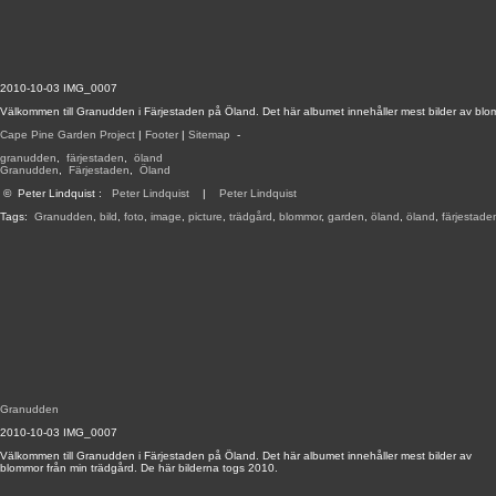
2010-10-03 IMG_0007
Välkommen till Granudden i Färjestaden på Öland. Det här albumet innehåller mest bilder av blo
Cape Pine Garden Project
|
Footer
|
Sitemap
-
granudden
,
färjestaden
,
öland
Granudden
,
Färjestaden
,
Öland
©
Peter Lindquist
:
Peter Lindquist
|
Peter Lindquist
Tags:
Granudden
,
bild
,
foto
,
image
,
picture
,
trädgård
,
blommor
,
garden
,
öland
,
öland
,
färjestade
Granudden
2010-10-03 IMG_0007
Välkommen till Granudden i Färjestaden på Öland. Det här albumet innehåller mest bilder av
blommor från min trädgård. De här bilderna togs 2010.