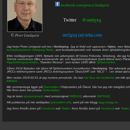
facebook.com/peter.a.lindquist
@sm6gxq
Twitter
©
Peter Lindquist
sm5gxq (at) telia.com
Jag heter
Peter
Lindquist
och bor i
Norrköping
. Jag är född och uppvuxen i
Nybro
, men flytt
kustradiostationen
Göteborg Radio
, som kustradiooperatör och senare även sjöräddningsle
Efter nedläggningen 1995, flyttade min arbetsplats till Västra Frölunda, Göteborg, där jag f
Teknisk samordnare
tillika assisterande sjö- och flygräddningsledare (samt ibland även
Pres
Flygräddningscentralen
, ”Sweden Rescue”, som sedan 1995 tillhör
Sjöfartsverket
.
Våren 2014 flyttades min tjänst till Sjöfartsverkets huvudkontor i
Norrköping
. Där arbetade j
JRCCs telefonsystem samt JRCCs ledningssystem ”DiscoSAR” och ”NILS” – i en delad tjäns
Men sedan 2019-02-01 är jag numera pensionär. Du kan
här läsa min berättelse
om mitt spä
bildspel
.
Min sommarstuga ligger på
Granudden
i Färjestaden på Öland. Där har jag min trädgård och
Här finns även min privata
Väderstation
.
Jag är även
sändareamatör
med anropssignal
SM5GXQ
alternativt
SM7GXQ
.
Allt publiceras på min webbplats
granudden.info
, samt på min blogg
cpgp.blogg.se
.
Jag finns förstås även på
Facebook
och
Twitter
. finns förstås även på
Facebook
och
Twitter
.