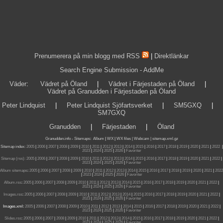
Prenumerera på min blogg med RSS
|
Direktlänkar
Search Engine Submission - AddMe
Väder
:
Vädret på Öland
|
Vädret i Färjestaden på Öland
|
Vädret på Granudden i Färjestaden på Öland
Peter Lindquist
|
Peter Lindquist Sjöfartsverket
|
SM5GXQ
|
SM7GXQ
Granudden
|
Färjestaden
|
Öland
Granudden.info
-
Sitemaps
:
Album
|
WX
|
WX files |
Webcam |
sitemap.xml.gz
Sitemap index:
2005
|
2006
|
2007
|
2008
|
2009
|
2010
|
2011
|
2012
|
2013
|
2014
|
2015
|
2016
|
2017
|
2018
|
2019
|
2020
|
2021
|
2022
|
2023
|
2024
|
2025
|
2026
|
Favoriter
Sitemap (rss):
2005
|
2006
|
2007
|
2008
|
2009
|
2010
|
2011
|
2012
|
2013
|
2014
|
2015
|
2016
|
2017
|
2018
|
2019
|
2020
|
2021
|
2022
|
2023
|
2024
|
2025
|
2026
|
Favoriter
Album sitemaps
:
2005
|
2006
|
2007
|
2008
|
2009
|
2010
|
2011
|
2012
|
2013
|
2014
|
2015
|
2016
|
2017
|
2018
|
2019
|
2020
|
2021
|
2022
|
2023
|
2024
|
2025
|
2026
|
Favoriter
Album.rss
:
2005
|
2006
|
2007
|
2008
|
2009
|
2010
|
2011
|
2012
|
2013
|
2014
|
2015
|
2016
|
2017
|
2018
|
2019
|
2020
|
2021
|
2022
|
2023
|
2024
|
2025
|
2026
|
Favoriter
Images.rss
:
2005
|
2006
|
2007
|
2008
|
2009
|
2010
|
2011
|
2012
|
2013
|
2014
|
2015
|
2016
|
2017
|
2018
|
2019
|
2020
|
2021
|
2022
|
2023
|
2024
|
2025
|
2026
|
Favoriter
Images.xml:
2005
|
2006
|
2007
|
2008
|
2009
|
2010
|
2011
|
2012
|
2013
|
2014
|
2015
|
2016
|
2017
|
2018
|
2019
|
2020
|
2021
|
2022
|
2023
|
2024
|
2025
|
2026
|
Favoriter
Slides.rss
:
2005
|
2006
|
2007
|
2008
|
2009
|
2010
|
2011
|
2012
|
2013
|
2014
|
2015
|
2016
|
2017
|
2018
|
2019
|
2020
|
2021
|
2022
|
2023
|
2024
|
2025
|
2026
|
Favoriter