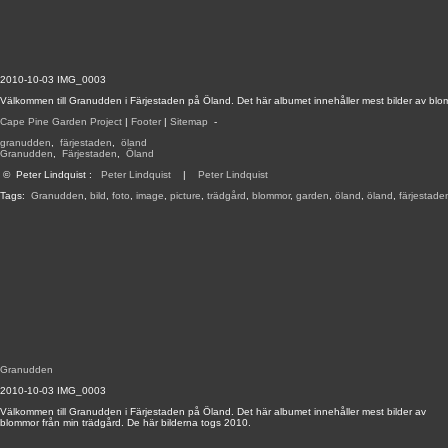
2010-10-03 IMG_0003
Välkommen till Granudden i Färjestaden på Öland. Det här albumet innehåller mest bilder av blo
Cape Pine Garden Project
|
Footer
|
Sitemap
-
granudden
,
färjestaden
,
öland
Granudden
,
Färjestaden
,
Öland
©
Peter Lindquist
:
Peter Lindquist
|
Peter Lindquist
Tags:
Granudden
,
bild
,
foto
,
image
,
picture
,
trädgård
,
blommor
,
garden
,
öland
,
öland
,
färjestade
Granudden
2010-10-03 IMG_0003
Välkommen till Granudden i Färjestaden på Öland. Det här albumet innehåller mest bilder av
blommor från min trädgård. De här bilderna togs 2010.