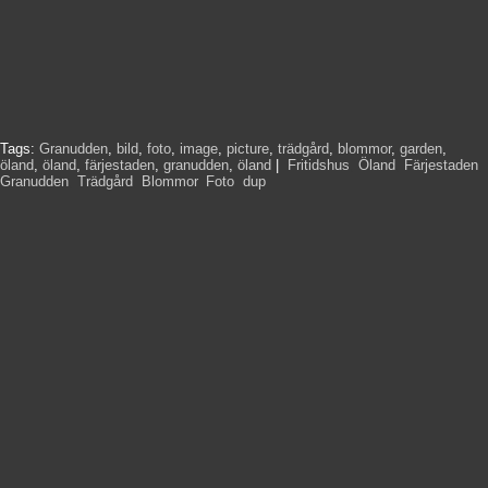
Tags:
Granudden
,
bild
,
foto
,
image
,
picture
,
trädgård
,
blommor
,
garden
,
öland
,
öland
,
färjestaden
,
granudden
,
öland
|
Fritidshus
,
Öland
,
Färjestaden
,
Granudden
,
Trädgård
,
Blommor
,
Foto
,
dup
,