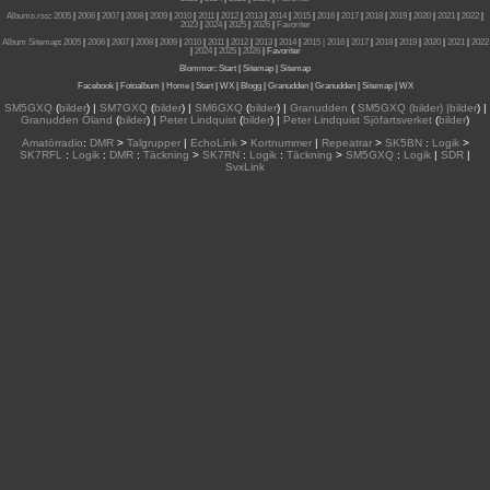
Albums.rss
:
2005
|
2006
|
2007
|
2008
|
2009
|
2010
|
2011
|
2012
|
2013
|
2014
|
2015
|
2016
|
2017
|
2018
|
2019
|
2020
|
2021
|
2022
|
2023
|
2024
|
2025
|
2026
|
Favoriter
Album Sitemap
:
2005
|
2006
|
2007
|
2008
|
2009
|
2010
|
2011
|
2012
|
2013
|
2014
|
2015
| 2016
|
2017
|
2018
|
2019
|
2020
|
2021
|
2022
|
2024
|
2025
|
2026
|
Favoriter
Blommor
:
Start
|
Sitemap
|
Sitemap
Facebook
|
Fotoalbum
|
Home
|
Start
|
WX
|
Blogg
|
Granudden
|
Granudden
|
Sitemap
|
WX
SM5GXQ
(
bilder
) |
SM7GXQ
(
bilder
) |
SM6GXQ
(
bilder
) |
Granudden
(
SM5GXQ (bilder) |bilder
) |
Granudden Öland
(
bilder
) |
Peter Lindquist
(
bilder
) |
Peter Lindquist Sjöfartsverket
(
bilder
)
Amatörradio
:
DMR
>
Talgrupper
|
EchoLink
>
Kortnummer
|
Repeatrar
>
SK5BN
:
Logik
>
SK7RFL
:
Logik
:
DMR
:
Täckning
>
SK7RN
:
Logik
:
Täckning
>
SM5GXQ
:
Logik
|
SDR
|
SvxLink