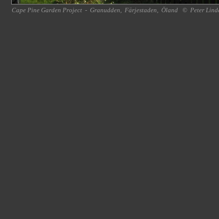
Cape Pine Garden Project
-
Granudden
,
Färjestaden
,
Öland
©
Peter Lind