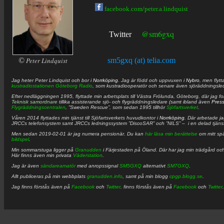
facebook.com/peter.a.lindquist
@sm6gxq
Twitter
©
Peter Lindquist
sm5gxq (at) telia.com
Jag heter
Peter
Lindquist
och bor i
Norrköping
. Jag är född och uppvuxen i
Nybro
, men flytt
kustradiostationen
Göteborg Radio
, som kustradiooperatör och senare även sjöräddningsle
Efter nedläggningen 1995, flyttade min arbetsplats till Västra Frölunda, Göteborg, där jag f
Teknisk samordnare
tillika assisterande sjö- och flygräddningsledare (samt ibland även
Pres
Flygräddningscentralen
, ”Sweden Rescue”, som sedan 1995 tillhör
Sjöfartsverket
.
Våren 2014 flyttades min tjänst till Sjöfartsverkets huvudkontor i
Norrköping
. Där arbetade j
JRCCs telefonsystem samt JRCCs ledningssystem ”DiscoSAR” och ”NILS” – i en delad tjäns
Men sedan 2019-02-01 är jag numera pensionär. Du kan
här läsa min berättelse
om mitt spä
bildspel
.
Min sommarstuga ligger på
Granudden
i Färjestaden på Öland. Där har jag min trädgård och
Här finns även min privata
Väderstation
.
Jag är även
sändareamatör
med anropssignal
SM5GXQ
alternativt
SM7GXQ
.
Allt publiceras på min webbplats
granudden.info
, samt på min blogg
cpgp.blogg.se
.
Jag finns förstås även på
Facebook
och
Twitter
. finns förstås även på
Facebook
och
Twitter
.