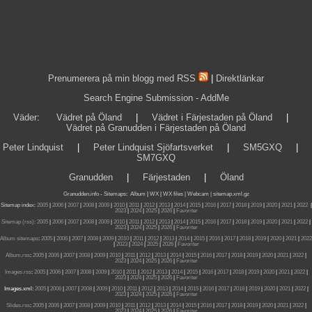
Prenumerera på min blogg med RSS
|
Direktlänkar
Search Engine Submission - AddMe
Väder
:
Vädret på Öland
|
Vädret i Färjestaden på Öland
|
Vädret på Granudden i Färjestaden på Öland
Peter Lindquist
|
Peter Lindquist Sjöfartsverket
|
SM5GXQ
|
SM7GXQ
Granudden
|
Färjestaden
|
Öland
Granudden.info
-
Sitemaps
:
Album
|
WX
|
WX files |
Webcam |
sitemap.xml.gz
Sitemap index:
2005
|
2006
|
2007
|
2008
|
2009
|
2010
|
2011
|
2012
|
2013
|
2014
|
2015
|
2016
|
2017
|
2018
|
2019
|
2020
|
2021
|
2022
|
2023
|
2024
|
2025
|
2026
|
Favoriter
Sitemap (rss):
2005
|
2006
|
2007
|
2008
|
2009
|
2010
|
2011
|
2012
|
2013
|
2014
|
2015
|
2016
|
2017
|
2018
|
2019
|
2020
|
2021
|
2022
|
2023
|
2024
|
2025
|
2026
|
Favoriter
Album sitemaps
:
2005
|
2006
|
2007
|
2008
|
2009
|
2010
|
2011
|
2012
|
2013
|
2014
|
2015
|
2016
|
2017
|
2018
|
2019
|
2020
|
2021
|
2022
|
2023
|
2024
|
2025
|
2026
|
Favoriter
Album.rss
:
2005
|
2006
|
2007
|
2008
|
2009
|
2010
|
2011
|
2012
|
2013
|
2014
|
2015
|
2016
|
2017
|
2018
|
2019
|
2020
|
2021
|
2022
|
2023
|
2024
|
2025
|
2026
|
Favoriter
Images.rss
:
2005
|
2006
|
2007
|
2008
|
2009
|
2010
|
2011
|
2012
|
2013
|
2014
|
2015
|
2016
|
2017
|
2018
|
2019
|
2020
|
2021
|
2022
|
2023
|
2024
|
2025
|
2026
|
Favoriter
Images.xml:
2005
|
2006
|
2007
|
2008
|
2009
|
2010
|
2011
|
2012
|
2013
|
2014
|
2015
|
2016
|
2017
|
2018
|
2019
|
2020
|
2021
|
2022
|
2023
|
2024
|
2025
|
2026
|
Favoriter
Slides.rss
:
2005
|
2006
|
2007
|
2008
|
2009
|
2010
|
2011
|
2012
|
2013
|
2014
|
2015
|
2016
|
2017
|
2018
|
2019
|
2020
|
2021
|
2022
|
2023
|
2024
|
2025
|
2026
|
Favoriter