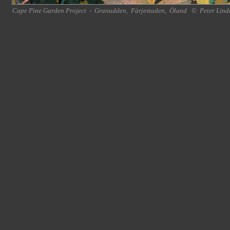
Cape Pine Garden Project
-
Granudden
,
Färjestaden
,
Öland
©
Peter Lind