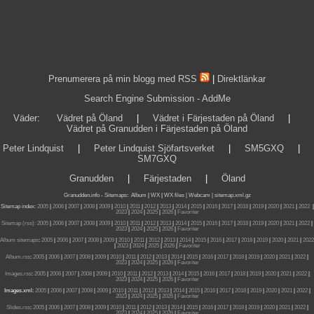
Prenumerera på min blogg med RSS
|
Direktlänkar
Search Engine Submission - AddMe
Väder
:
Vädret på Öland
|
Vädret i Färjestaden på Öland
|
Vädret på Granudden i Färjestaden på Öland
Peter Lindquist
|
Peter Lindquist Sjöfartsverket
|
SM5GXQ
|
SM7GXQ
Granudden
|
Färjestaden
|
Öland
Granudden.info
-
Sitemaps
:
Album
|
WX
|
WX files |
Webcam |
sitemap.xml.gz
Sitemap index:
2005
|
2006
|
2007
|
2008
|
2009
|
2010
|
2011
|
2012
|
2013
|
2014
|
2015
|
2016
|
2017
|
2018
|
2019
|
2020
|
2021
|
2022
|
2023
|
2024
|
2025
|
2026
|
Favoriter
Sitemap (rss):
2005
|
2006
|
2007
|
2008
|
2009
|
2010
|
2011
|
2012
|
2013
|
2014
|
2015
|
2016
|
2017
|
2018
|
2019
|
2020
|
2021
|
2022
|
2023
|
2024
|
2025
|
2026
|
Favoriter
Album sitemaps
:
2005
|
2006
|
2007
|
2008
|
2009
|
2010
|
2011
|
2012
|
2013
|
2014
|
2015
|
2016
|
2017
|
2018
|
2019
|
2020
|
2021
|
2022
|
2023
|
2024
|
2025
|
2026
|
Favoriter
Album.rss
:
2005
|
2006
|
2007
|
2008
|
2009
|
2010
|
2011
|
2012
|
2013
|
2014
|
2015
|
2016
|
2017
|
2018
|
2019
|
2020
|
2021
|
2022
|
2023
|
2024
|
2025
|
2026
|
Favoriter
Images.rss
:
2005
|
2006
|
2007
|
2008
|
2009
|
2010
|
2011
|
2012
|
2013
|
2014
|
2015
|
2016
|
2017
|
2018
|
2019
|
2020
|
2021
|
2022
|
2023
|
2024
|
2025
|
2026
|
Favoriter
Images.xml:
2005
|
2006
|
2007
|
2008
|
2009
|
2010
|
2011
|
2012
|
2013
|
2014
|
2015
|
2016
|
2017
|
2018
|
2019
|
2020
|
2021
|
2022
|
2023
|
2024
|
2025
|
2026
|
Favoriter
Slides.rss
:
2005
|
2006
|
2007
|
2008
|
2009
|
2010
|
2011
|
2012
|
2013
|
2014
|
2015
|
2016
|
2017
|
2018
|
2019
|
2020
|
2021
|
2022
|
2023
|
2024
|
2025
|
2026
|
Favoriter