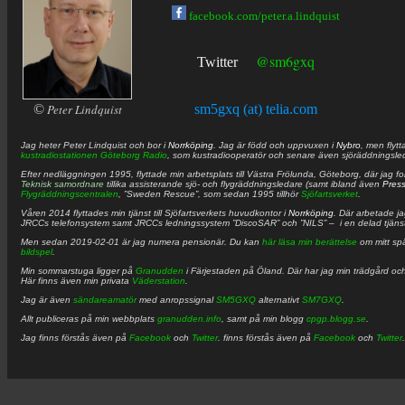
facebook.com/peter.a.lindquist
@sm6gxq
Twitter
©
Peter Lindquist
sm5gxq (at) telia.com
Jag heter
Peter
Lindquist
och bor i
Norrköping
. Jag är född och uppvuxen i
Nybro
, men flytt
kustradiostationen
Göteborg Radio
, som kustradiooperatör och senare även sjöräddningsle
Efter nedläggningen 1995, flyttade min arbetsplats till Västra Frölunda, Göteborg, där jag f
Teknisk samordnare
tillika assisterande sjö- och flygräddningsledare (samt ibland även
Pres
Flygräddningscentralen
, ”Sweden Rescue”, som sedan 1995 tillhör
Sjöfartsverket
.
Våren 2014 flyttades min tjänst till Sjöfartsverkets huvudkontor i
Norrköping
. Där arbetade j
JRCCs telefonsystem samt JRCCs ledningssystem ”DiscoSAR” och ”NILS” – i en delad tjäns
Men sedan 2019-02-01 är jag numera pensionär. Du kan
här läsa min berättelse
om mitt spä
bildspel
.
Min sommarstuga ligger på
Granudden
i Färjestaden på Öland. Där har jag min trädgård och
Här finns även min privata
Väderstation
.
Jag är även
sändareamatör
med anropssignal
SM5GXQ
alternativt
SM7GXQ
.
Allt publiceras på min webbplats
granudden.info
, samt på min blogg
cpgp.blogg.se
.
Jag finns förstås även på
Facebook
och
Twitter
. finns förstås även på
Facebook
och
Twitter
.