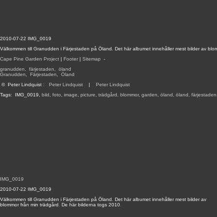
2010-07-22 IMG_0019
Välkommen till Granudden i Färjestaden på Öland. Det här albumet innehåller mest bilder av blo
Cape Pine Garden Project
|
Footer
|
Sitemap
-
granudden
,
färjestaden
,
öland
Granudden
,
Färjestaden
,
Öland
©
Peter Lindquist
:
Peter Lindquist
|
Peter Lindquist
Tags:
IMG_0019
,
bild
,
foto
,
image
,
picture
,
trädgård
,
blommor
,
garden
,
öland
,
öland
,
färjestaden
IMG_0019
2010-07-22 IMG_0019
Välkommen till Granudden i Färjestaden på Öland. Det här albumet innehåller mest bilder av
blommor från min trädgård. De här bilderna togs 2010.