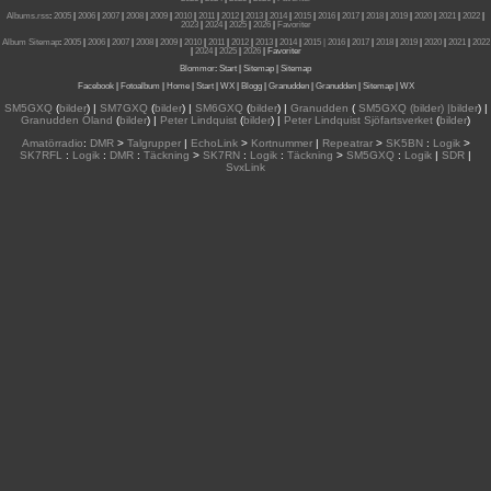
Albums.rss
:
2005
|
2006
|
2007
|
2008
|
2009
|
2010
|
2011
|
2012
|
2013
|
2014
|
2015
|
2016
|
2017
|
2018
|
2019
|
2020
|
2021
|
2022
|
2023
|
2024
|
2025
|
2026
|
Favoriter
Album Sitemap
:
2005
|
2006
|
2007
|
2008
|
2009
|
2010
|
2011
|
2012
|
2013
|
2014
|
2015
| 2016
|
2017
|
2018
|
2019
|
2020
|
2021
|
2022
|
2024
|
2025
|
2026
|
Favoriter
Blommor
:
Start
|
Sitemap
|
Sitemap
Facebook
|
Fotoalbum
|
Home
|
Start
|
WX
|
Blogg
|
Granudden
|
Granudden
|
Sitemap
|
WX
SM5GXQ
(
bilder
) |
SM7GXQ
(
bilder
) |
SM6GXQ
(
bilder
) |
Granudden
(
SM5GXQ (bilder) |bilder
) |
Granudden Öland
(
bilder
) |
Peter Lindquist
(
bilder
) |
Peter Lindquist Sjöfartsverket
(
bilder
)
Amatörradio
:
DMR
>
Talgrupper
|
EchoLink
>
Kortnummer
|
Repeatrar
>
SK5BN
:
Logik
>
SK7RFL
:
Logik
:
DMR
:
Täckning
>
SK7RN
:
Logik
:
Täckning
>
SM5GXQ
:
Logik
|
SDR
|
SvxLink