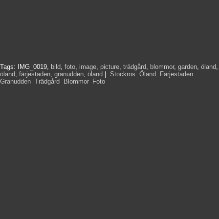
Tags:
IMG_0019
,
bild
,
foto
,
image
,
picture
,
trädgård
,
blommor
,
garden
,
öland
,
öland
,
färjestaden
,
granudden
,
öland
|
Stockros
,
Öland
,
Färjestaden
,
Granudden
,
Trädgård
,
Blommor
,
Foto
,