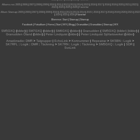
Albums.rss
:
2005
|
2006
|
2007
|
2008
|
2009
|
2010
|
2011
|
2012
|
2013
|
2014
|
2015
|
2016
|
2017
|
2018
|
2019
|
2020
|
2021
|
2022
|
2023
|
2024
|
2025
|
2026
|
Favoriter
Album Sitemap
:
2005
|
2006
|
2007
|
2008
|
2009
|
2010
|
2011
|
2012
|
2013
|
2014
|
2015
| 2016
|
2017
|
2018
|
2019
|
2020
|
2021
|
2022
|
2024
|
2025
|
2026
|
Favoriter
Blommor
:
Start
|
Sitemap
|
Sitemap
Facebook
|
Fotoalbum
|
Home
|
Start
|
WX
|
Blogg
|
Granudden
|
Granudden
|
Sitemap
|
WX
SM5GXQ
(
bilder
) |
SM7GXQ
(
bilder
) |
SM6GXQ
(
bilder
) |
Granudden
(
SM5GXQ (bilder) |bilder
) |
Granudden Öland
(
bilder
) |
Peter Lindquist
(
bilder
) |
Peter Lindquist Sjöfartsverket
(
bilder
)
Amatörradio
:
DMR
>
Talgrupper
|
EchoLink
>
Kortnummer
|
Repeatrar
>
SK5BN
:
Logik
>
SK7RFL
:
Logik
:
DMR
:
Täckning
>
SK7RN
:
Logik
:
Täckning
>
SM5GXQ
:
Logik
|
SDR
|
SvxLink