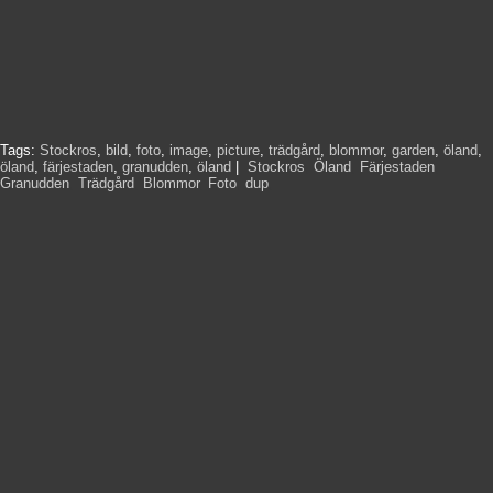
Tags:
Stockros
,
bild
,
foto
,
image
,
picture
,
trädgård
,
blommor
,
garden
,
öland
,
öland
,
färjestaden
,
granudden
,
öland
|
Stockros
,
Öland
,
Färjestaden
,
Granudden
,
Trädgård
,
Blommor
,
Foto
,
dup
,