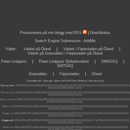
Prenumerera på min blogg med RSS
|
Direktlänkar
Search Engine Submission - AddMe
Väder
:
Vädret på Öland
|
Vädret i Färjestaden på Öland
|
Vädret på Granudden i Färjestaden på Öland
Peter Lindquist
|
Peter Lindquist Sjöfartsverket
|
SM5GXQ
|
SM7GXQ
Granudden
|
Färjestaden
|
Öland
Granudden.info
-
Sitemaps
:
Album
|
WX
|
WX files |
Webcam |
sitemap.xml.gz
Sitemap index:
2005
|
2006
|
2007
|
2008
|
2009
|
2010
|
2011
|
2012
|
2013
|
2014
|
2015
|
2016
|
2017
|
2018
|
2019
|
2020
|
2021
|
2022
|
2023
|
2024
|
2025
|
2026
|
Favoriter
Sitemap (rss):
2005
|
2006
|
2007
|
2008
|
2009
|
2010
|
2011
|
2012
|
2013
|
2014
|
2015
|
2016
|
2017
|
2018
|
2019
|
2020
|
2021
|
2022
|
2023
|
2024
|
2025
|
2026
|
Favoriter
Album sitemaps
:
2005
|
2006
|
2007
|
2008
|
2009
|
2010
|
2011
|
2012
|
2013
|
2014
|
2015
|
2016
|
2017
|
2018
|
2019
|
2020
|
2021
|
2022
|
2023
|
2024
|
2025
|
2026
|
Favoriter
Album.rss
:
2005
|
2006
|
2007
|
2008
|
2009
|
2010
|
2011
|
2012
|
2013
|
2014
|
2015
|
2016
|
2017
|
2018
|
2019
|
2020
|
2021
|
2022
|
2023
|
2024
|
2025
|
2026
|
Favoriter
Images.rss
:
2005
|
2006
|
2007
|
2008
|
2009
|
2010
|
2011
|
2012
|
2013
|
2014
|
2015
|
2016
|
2017
|
2018
|
2019
|
2020
|
2021
|
2022
|
2023
|
2024
|
2025
|
2026
|
Favoriter
Images.xml:
2005
|
2006
|
2007
|
2008
|
2009
|
2010
|
2011
|
2012
|
2013
|
2014
|
2015
|
2016
|
2017
|
2018
|
2019
|
2020
|
2021
|
2022
|
2023
|
2024
|
2025
|
2026
|
Favoriter
Slides.rss
:
2005
|
2006
|
2007
|
2008
|
2009
|
2010
|
2011
|
2012
|
2013
|
2014
|
2015
|
2016
|
2017
|
2018
|
2019
|
2020
|
2021
|
2022
|
2023
|
2024
|
2025
|
2026
|
Favoriter