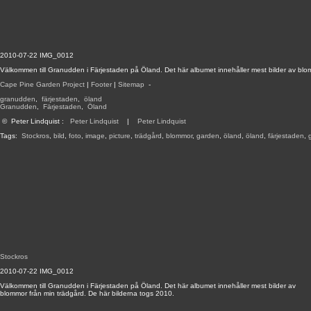
2010-07-22 IMG_0012
Välkommen till Granudden i Färjestaden på Öland. Det här albumet innehåller mest bilder av blo
Cape Pine Garden Project
|
Footer
|
Sitemap
-
granudden
,
färjestaden
,
öland
Granudden
,
Färjestaden
,
Öland
©
Peter Lindquist
:
Peter Lindquist
|
Peter Lindquist
Tags:
Stockros
,
bild
,
foto
,
image
,
picture
,
trädgård
,
blommor
,
garden
,
öland
,
öland
,
färjestaden
,
Stockros
2010-07-22 IMG_0012
Välkommen till Granudden i Färjestaden på Öland. Det här albumet innehåller mest bilder av
blommor från min trädgård. De här bilderna togs 2010.