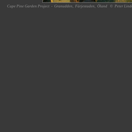
Cape Pine Garden Project
-
Granudden
,
Färjestaden
,
Öland
©
Peter Lind