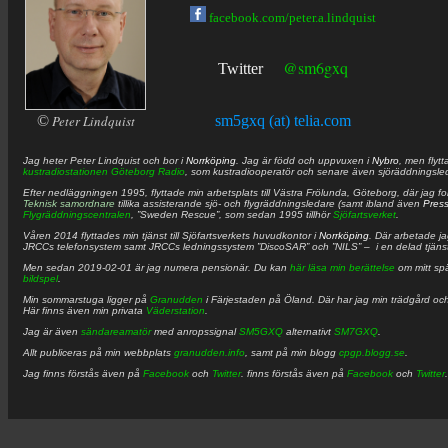
facebook.com/peter.a.lindquist
@sm6gxq
Twitter
©
Peter Lindquist
sm5gxq (at) telia.com
Jag heter
Peter
Lindquist
och bor i
Norrköping
. Jag är född och uppvuxen i
Nybro
, men flytt
kustradiostationen
Göteborg Radio
, som kustradiooperatör och senare även sjöräddningsle
Efter nedläggningen 1995, flyttade min arbetsplats till Västra Frölunda, Göteborg, där jag f
Teknisk samordnare
tillika assisterande sjö- och flygräddningsledare (samt ibland även
Pres
Flygräddningscentralen
, ”Sweden Rescue”, som sedan 1995 tillhör
Sjöfartsverket
.
Våren 2014 flyttades min tjänst till Sjöfartsverkets huvudkontor i
Norrköping
. Där arbetade j
JRCCs telefonsystem samt JRCCs ledningssystem ”DiscoSAR” och ”NILS” – i en delad tjäns
Men sedan 2019-02-01 är jag numera pensionär. Du kan
här läsa min berättelse
om mitt spä
bildspel
.
Min sommarstuga ligger på
Granudden
i Färjestaden på Öland. Där har jag min trädgård och
Här finns även min privata
Väderstation
.
Jag är även
sändareamatör
med anropssignal
SM5GXQ
alternativt
SM7GXQ
.
Allt publiceras på min webbplats
granudden.info
, samt på min blogg
cpgp.blogg.se
.
Jag finns förstås även på
Facebook
och
Twitter
. finns förstås även på
Facebook
och
Twitter
.