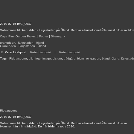
2010-07-15 IMG_0047
Välkommen till Granudden i Färjestaden på Öland. Det här albumet innehåller mest bilder av blo
Cape Pine Garden Project
|
Footer
|
Sitemap
-
granudden
,
färjestaden
,
öland
Granudden
,
Färjestaden
,
Öland
©
Peter Lindquist
:
Peter Lindquist
|
Peter Lindquist
Tags:
Riddarsporre
,
bild
,
foto
,
image
,
picture
,
trädgård
,
blommor
,
garden
,
öland
,
öland
,
färjestad
Riddarsporre
2010-07-15 IMG_0047
Välkommen till Granudden i Färjestaden på Öland. Det här albumet innehåller mest bilder av
blommor från min trädgård. De här bilderna togs 2010.