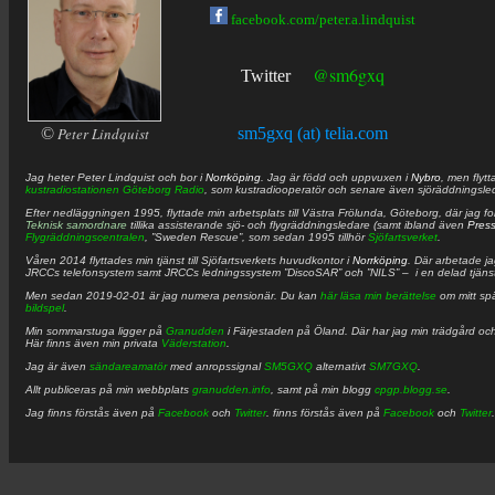
facebook.com/peter.a.lindquist
@sm6gxq
Twitter
©
Peter Lindquist
sm5gxq (at) telia.com
Jag heter
Peter
Lindquist
och bor i
Norrköping
. Jag är född och uppvuxen i
Nybro
, men flytt
kustradiostationen
Göteborg Radio
, som kustradiooperatör och senare även sjöräddningsle
Efter nedläggningen 1995, flyttade min arbetsplats till Västra Frölunda, Göteborg, där jag f
Teknisk samordnare
tillika assisterande sjö- och flygräddningsledare (samt ibland även
Pres
Flygräddningscentralen
, ”Sweden Rescue”, som sedan 1995 tillhör
Sjöfartsverket
.
Våren 2014 flyttades min tjänst till Sjöfartsverkets huvudkontor i
Norrköping
. Där arbetade j
JRCCs telefonsystem samt JRCCs ledningssystem ”DiscoSAR” och ”NILS” – i en delad tjäns
Men sedan 2019-02-01 är jag numera pensionär. Du kan
här läsa min berättelse
om mitt spä
bildspel
.
Min sommarstuga ligger på
Granudden
i Färjestaden på Öland. Där har jag min trädgård och
Här finns även min privata
Väderstation
.
Jag är även
sändareamatör
med anropssignal
SM5GXQ
alternativt
SM7GXQ
.
Allt publiceras på min webbplats
granudden.info
, samt på min blogg
cpgp.blogg.se
.
Jag finns förstås även på
Facebook
och
Twitter
. finns förstås även på
Facebook
och
Twitter
.