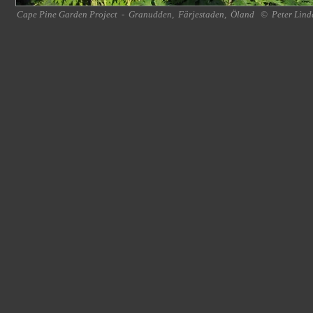
Cape Pine Garden Project
-
Granudden
,
Färjestaden
,
Öland
©
Peter Lind