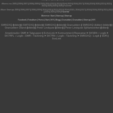
Albums.rss
:
2005
|
2006
|
2007
|
2008
|
2009
|
2010
|
2011
|
2012
|
2013
|
2014
|
2015
|
2016
|
2017
|
2018
|
2019
|
2020
|
2021
|
2022
|
2023
|
2024
|
2025
|
2026
|
Favoriter
Album Sitemap
:
2005
|
2006
|
2007
|
2008
|
2009
|
2010
|
2011
|
2012
|
2013
|
2014
|
2015
| 2016
|
2017
|
2018
|
2019
|
2020
|
2021
|
2022
|
2024
|
2025
|
2026
|
Favoriter
Blommor
:
Start
|
Sitemap
|
Sitemap
Facebook
|
Fotoalbum
|
Home
|
Start
|
WX
|
Blogg
|
Granudden
|
Granudden
|
Sitemap
|
WX
SM5GXQ
(
bilder
) |
SM7GXQ
(
bilder
) |
SM6GXQ
(
bilder
) |
Granudden
(
SM5GXQ (bilder) |bilder
) |
Granudden Öland
(
bilder
) |
Peter Lindquist
(
bilder
) |
Peter Lindquist Sjöfartsverket
(
bilder
)
Amatörradio
:
DMR
>
Talgrupper
|
EchoLink
>
Kortnummer
|
Repeatrar
>
SK5BN
:
Logik
>
SK7RFL
:
Logik
:
DMR
:
Täckning
>
SK7RN
:
Logik
:
Täckning
>
SM5GXQ
:
Logik
|
SDR
|
SvxLink