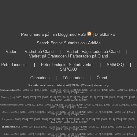
Prenumerera på min blogg med RSS
|
Direktlänkar
Search Engine Submission - AddMe
Väder
:
Vädret på Öland
|
Vädret i Färjestaden på Öland
|
Vädret på Granudden i Färjestaden på Öland
Peter Lindquist
|
Peter Lindquist Sjöfartsverket
|
SM5GXQ
|
SM7GXQ
Granudden
|
Färjestaden
|
Öland
Granudden.info
-
Sitemaps
:
Album
|
WX
|
WX files |
Webcam |
sitemap.xml.gz
Sitemap index:
2005
|
2006
|
2007
|
2008
|
2009
|
2010
|
2011
|
2012
|
2013
|
2014
|
2015
|
2016
|
2017
|
2018
|
2019
|
2020
|
2021
|
2022
|
2023
|
2024
|
2025
|
2026
|
Favoriter
Sitemap (rss):
2005
|
2006
|
2007
|
2008
|
2009
|
2010
|
2011
|
2012
|
2013
|
2014
|
2015
|
2016
|
2017
|
2018
|
2019
|
2020
|
2021
|
2022
|
2023
|
2024
|
2025
|
2026
|
Favoriter
Album sitemaps
:
2005
|
2006
|
2007
|
2008
|
2009
|
2010
|
2011
|
2012
|
2013
|
2014
|
2015
|
2016
|
2017
|
2018
|
2019
|
2020
|
2021
|
2022
|
2023
|
2024
|
2025
|
2026
|
Favoriter
Album.rss
:
2005
|
2006
|
2007
|
2008
|
2009
|
2010
|
2011
|
2012
|
2013
|
2014
|
2015
|
2016
|
2017
|
2018
|
2019
|
2020
|
2021
|
2022
|
2023
|
2024
|
2025
|
2026
|
Favoriter
Images.rss
:
2005
|
2006
|
2007
|
2008
|
2009
|
2010
|
2011
|
2012
|
2013
|
2014
|
2015
|
2016
|
2017
|
2018
|
2019
|
2020
|
2021
|
2022
|
2023
|
2024
|
2025
|
2026
|
Favoriter
Images.xml:
2005
|
2006
|
2007
|
2008
|
2009
|
2010
|
2011
|
2012
|
2013
|
2014
|
2015
|
2016
|
2017
|
2018
|
2019
|
2020
|
2021
|
2022
|
2023
|
2024
|
2025
|
2026
|
Favoriter
Slides.rss
:
2005
|
2006
|
2007
|
2008
|
2009
|
2010
|
2011
|
2012
|
2013
|
2014
|
2015
|
2016
|
2017
|
2018
|
2019
|
2020
|
2021
|
2022
|
2023
|
2024
|
2025
|
2026
|
Favoriter