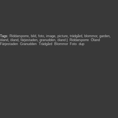
Tags:
Riddarsporre
,
bild
,
foto
,
image
,
picture
,
trädgård
,
blommor
,
garden
,
öland
,
öland
,
färjestaden
,
granudden
,
öland
|
Riddarsporre
,
Öland
,
Färjestaden
,
Granudden
,
Trädgård
,
Blommor
,
Foto
,
dup
,