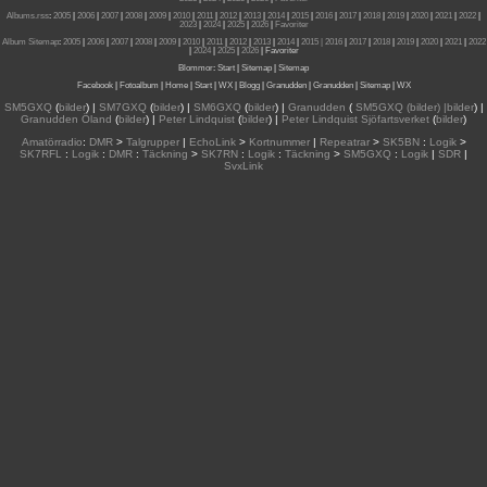
Albums.rss
:
2005
|
2006
|
2007
|
2008
|
2009
|
2010
|
2011
|
2012
|
2013
|
2014
|
2015
|
2016
|
2017
|
2018
|
2019
|
2020
|
2021
|
2022
|
2023
|
2024
|
2025
|
2026
|
Favoriter
Album Sitemap
:
2005
|
2006
|
2007
|
2008
|
2009
|
2010
|
2011
|
2012
|
2013
|
2014
|
2015
| 2016
|
2017
|
2018
|
2019
|
2020
|
2021
|
2022
|
2024
|
2025
|
2026
|
Favoriter
Blommor
:
Start
|
Sitemap
|
Sitemap
Facebook
|
Fotoalbum
|
Home
|
Start
|
WX
|
Blogg
|
Granudden
|
Granudden
|
Sitemap
|
WX
SM5GXQ
(
bilder
) |
SM7GXQ
(
bilder
) |
SM6GXQ
(
bilder
) |
Granudden
(
SM5GXQ (bilder) |bilder
) |
Granudden Öland
(
bilder
) |
Peter Lindquist
(
bilder
) |
Peter Lindquist Sjöfartsverket
(
bilder
)
Amatörradio
:
DMR
>
Talgrupper
|
EchoLink
>
Kortnummer
|
Repeatrar
>
SK5BN
:
Logik
>
SK7RFL
:
Logik
:
DMR
:
Täckning
>
SK7RN
:
Logik
:
Täckning
>
SM5GXQ
:
Logik
|
SDR
|
SvxLink