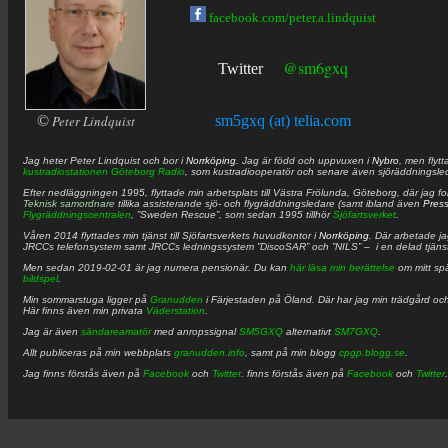
facebook.com/peter.a.lindquist
@sm6gxq
Twitter
©
Peter Lindquist
sm5gxq (at) telia.com
Jag heter
Peter
Lindquist
och bor i
Norrköping
. Jag är född och uppvuxen i
Nybro
, men flytt
kustradiostationen
Göteborg Radio
, som kustradiooperatör och senare även sjöräddningsle
Efter nedläggningen 1995, flyttade min arbetsplats till Västra Frölunda, Göteborg, där jag f
Teknisk samordnare
tillika assisterande sjö- och flygräddningsledare (samt ibland även
Pres
Flygräddningscentralen
, ”Sweden Rescue”, som sedan 1995 tillhör
Sjöfartsverket
.
Våren 2014 flyttades min tjänst till Sjöfartsverkets huvudkontor i
Norrköping
. Där arbetade j
JRCCs telefonsystem samt JRCCs ledningssystem ”DiscoSAR” och ”NILS” – i en delad tjäns
Men sedan 2019-02-01 är jag numera pensionär. Du kan
här läsa min berättelse
om mitt spä
bildspel
.
Min sommarstuga ligger på
Granudden
i Färjestaden på Öland. Där har jag min trädgård och
Här finns även min privata
Väderstation
.
Jag är även
sändareamatör
med anropssignal
SM5GXQ
alternativt
SM7GXQ
.
Allt publiceras på min webbplats
granudden.info
, samt på min blogg
cpgp.blogg.se
.
Jag finns förstås även på
Facebook
och
Twitter
. finns förstås även på
Facebook
och
Twitter
.