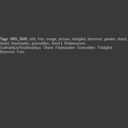
Tags:
IMG_0045
,
bild
,
foto
,
image
,
picture
,
trädgård
,
blommor
,
garden
,
öland
,
öland
,
färjestaden
,
granudden
,
öland
|
Riddarsporre
,
Gullnattljus/Klubbnattljus
,
Öland
,
Färjestaden
,
Granudden
,
Trädgård
,
Blommor
,
Foto
,