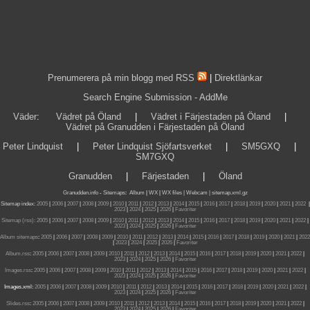
Prenumerera på min blogg med RSS
|
Direktlänkar
Search Engine Submission - AddMe
Väder
:
Vädret på Öland
|
Vädret i Färjestaden på Öland
|
Vädret på Granudden i Färjestaden på Öland
Peter Lindquist
|
Peter Lindquist Sjöfartsverket
|
SM5GXQ
|
SM7GXQ
Granudden
|
Färjestaden
|
Öland
Granudden.info
-
Sitemaps
:
Album
|
WX
|
WX files |
Webcam |
sitemap.xml.gz
Sitemap index:
2005
|
2006
|
2007
|
2008
|
2009
|
2010
|
2011
|
2012
|
2013
|
2014
|
2015
|
2016
|
2017
|
2018
|
2019
|
2020
|
2021
|
2022
|
2023
|
2024
|
2025
|
2026
|
Favoriter
Sitemap (rss):
2005
|
2006
|
2007
|
2008
|
2009
|
2010
|
2011
|
2012
|
2013
|
2014
|
2015
|
2016
|
2017
|
2018
|
2019
|
2020
|
2021
|
2022
|
2023
|
2024
|
2025
|
2026
|
Favoriter
Album sitemaps
:
2005
|
2006
|
2007
|
2008
|
2009
|
2010
|
2011
|
2012
|
2013
|
2014
|
2015
|
2016
|
2017
|
2018
|
2019
|
2020
|
2021
|
2022
|
2023
|
2024
|
2025
|
2026
|
Favoriter
Album.rss
:
2005
|
2006
|
2007
|
2008
|
2009
|
2010
|
2011
|
2012
|
2013
|
2014
|
2015
|
2016
|
2017
|
2018
|
2019
|
2020
|
2021
|
2022
|
2023
|
2024
|
2025
|
2026
|
Favoriter
Images.rss
:
2005
|
2006
|
2007
|
2008
|
2009
|
2010
|
2011
|
2012
|
2013
|
2014
|
2015
|
2016
|
2017
|
2018
|
2019
|
2020
|
2021
|
2022
|
2023
|
2024
|
2025
|
2026
|
Favoriter
Images.xml:
2005
|
2006
|
2007
|
2008
|
2009
|
2010
|
2011
|
2012
|
2013
|
2014
|
2015
|
2016
|
2017
|
2018
|
2019
|
2020
|
2021
|
2022
|
2023
|
2024
|
2025
|
2026
|
Favoriter
Slides.rss
:
2005
|
2006
|
2007
|
2008
|
2009
|
2010
|
2011
|
2012
|
2013
|
2014
|
2015
|
2016
|
2017
|
2018
|
2019
|
2020
|
2021
|
2022
|
2023
|
2024
|
2025
|
2026
|
Favoriter