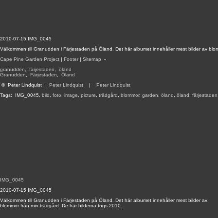
2010-07-15 IMG_0045
Välkommen till Granudden i Färjestaden på Öland. Det här albumet innehåller mest bilder av blo
Cape Pine Garden Project
|
Footer
|
Sitemap
-
granudden
,
färjestaden
,
öland
Granudden
,
Färjestaden
,
Öland
©
Peter Lindquist
:
Peter Lindquist
|
Peter Lindquist
Tags:
IMG_0045
,
bild
,
foto
,
image
,
picture
,
trädgård
,
blommor
,
garden
,
öland
,
öland
,
färjestaden
IMG_0045
2010-07-15 IMG_0045
Välkommen till Granudden i Färjestaden på Öland. Det här albumet innehåller mest bilder av
blommor från min trädgård. De här bilderna togs 2010.