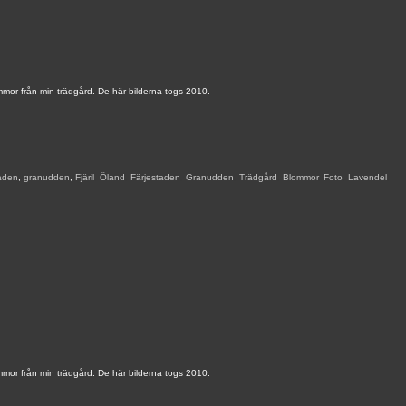
mmor från min trädgård. De här bilderna togs 2010.
taden
,
granudden
,
Fjäril
,
Öland
,
Färjestaden
,
Granudden
,
Trädgård
,
Blommor
,
Foto
,
Lavendel
,
mmor från min trädgård. De här bilderna togs 2010.