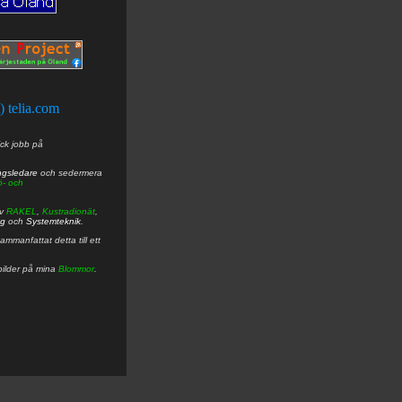
t) telia.com
ick jobb på
ngsledare
och sedermera
ö- och
av
RAKEL
,
Kustradionät
,
ng
och
Systemteknik
.
mmanfattat detta till ett
bilder på mina
Blommor
.