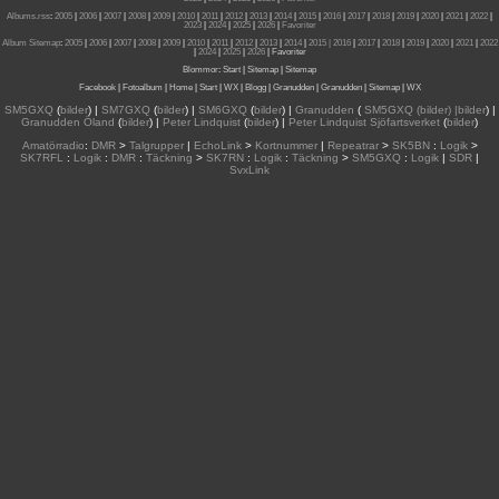
Albums.rss
:
2005
|
2006
|
2007
|
2008
|
2009
|
2010
|
2011
|
2012
|
2013
|
2014
|
2015
|
2016
|
2017
|
2018
|
2019
|
2020
|
2021
|
2022
|
2023
|
2024
|
2025
|
2026
|
Favoriter
Album Sitemap
:
2005
|
2006
|
2007
|
2008
|
2009
|
2010
|
2011
|
2012
|
2013
|
2014
|
2015
| 2016
|
2017
|
2018
|
2019
|
2020
|
2021
|
2022
|
2024
|
2025
|
2026
|
Favoriter
Blommor
:
Start
|
Sitemap
|
Sitemap
Facebook
|
Fotoalbum
|
Home
|
Start
|
WX
|
Blogg
|
Granudden
|
Granudden
|
Sitemap
|
WX
SM5GXQ
(
bilder
) |
SM7GXQ
(
bilder
) |
SM6GXQ
(
bilder
) |
Granudden
(
SM5GXQ (bilder) |bilder
) |
Granudden Öland
(
bilder
) |
Peter Lindquist
(
bilder
) |
Peter Lindquist Sjöfartsverket
(
bilder
)
Amatörradio
:
DMR
>
Talgrupper
|
EchoLink
>
Kortnummer
|
Repeatrar
>
SK5BN
:
Logik
>
SK7RFL
:
Logik
:
DMR
:
Täckning
>
SK7RN
:
Logik
:
Täckning
>
SM5GXQ
:
Logik
|
SDR
|
SvxLink