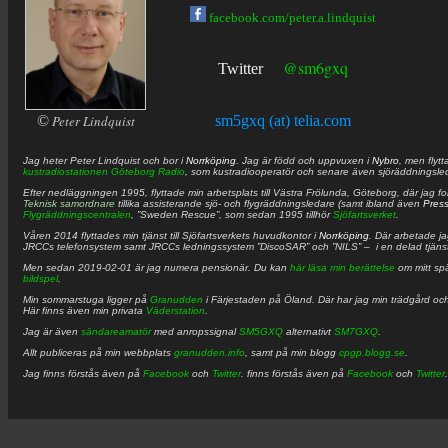
facebook.com/peter.a.lindquist
@sm6gxq
Twitter
©
Peter Lindquist
sm5gxq (at) telia.com
Jag heter
Peter
Lindquist
och bor i
Norrköping
. Jag är född och uppvuxen i
Nybro
, men flytt
kustradiostationen
Göteborg Radio
, som kustradiooperatör och senare även sjöräddningsle
Efter nedläggningen 1995, flyttade min arbetsplats till Västra Frölunda, Göteborg, där jag f
Teknisk samordnare
tillika assisterande sjö- och flygräddningsledare (samt ibland även
Pres
Flygräddningscentralen
, ”Sweden Rescue”, som sedan 1995 tillhör
Sjöfartsverket
.
Våren 2014 flyttades min tjänst till Sjöfartsverkets huvudkontor i
Norrköping
. Där arbetade j
JRCCs telefonsystem samt JRCCs ledningssystem ”DiscoSAR” och ”NILS” – i en delad tjäns
Men sedan 2019-02-01 är jag numera pensionär. Du kan
här läsa min berättelse
om mitt spä
bildspel
.
Min sommarstuga ligger på
Granudden
i Färjestaden på Öland. Där har jag min trädgård och
Här finns även min privata
Väderstation
.
Jag är även
sändareamatör
med anropssignal
SM5GXQ
alternativt
SM7GXQ
.
Allt publiceras på min webbplats
granudden.info
, samt på min blogg
cpgp.blogg.se
.
Jag finns förstås även på
Facebook
och
Twitter
. finns förstås även på
Facebook
och
Twitter
.