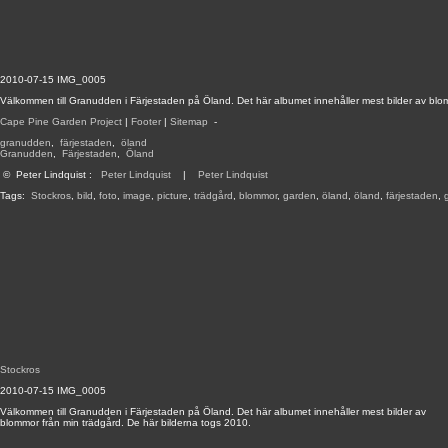
2010-07-15 IMG_0005
Välkommen till Granudden i Färjestaden på Öland. Det här albumet innehåller mest bilder av blo
Cape Pine Garden Project
|
Footer
|
Sitemap
-
granudden
,
färjestaden
,
öland
Granudden
,
Färjestaden
,
Öland
©
Peter Lindquist
:
Peter Lindquist
|
Peter Lindquist
Tags:
Stockros
,
bild
,
foto
,
image
,
picture
,
trädgård
,
blommor
,
garden
,
öland
,
öland
,
färjestaden
,
Stockros
2010-07-15 IMG_0005
Välkommen till Granudden i Färjestaden på Öland. Det här albumet innehåller mest bilder av
blommor från min trädgård. De här bilderna togs 2010.