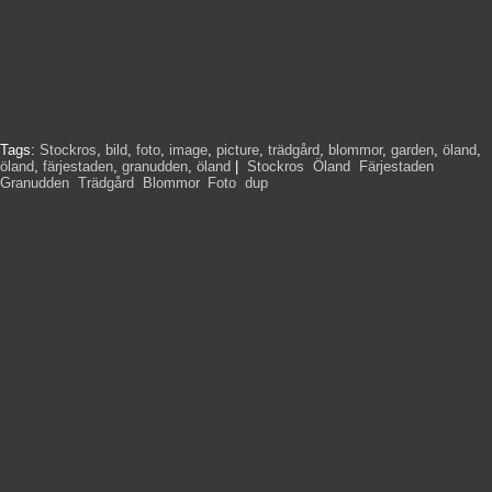
Tags:
Stockros
,
bild
,
foto
,
image
,
picture
,
trädgård
,
blommor
,
garden
,
öland
,
öland
,
färjestaden
,
granudden
,
öland
|
Stockros
,
Öland
,
Färjestaden
,
Granudden
,
Trädgård
,
Blommor
,
Foto
,
dup
,