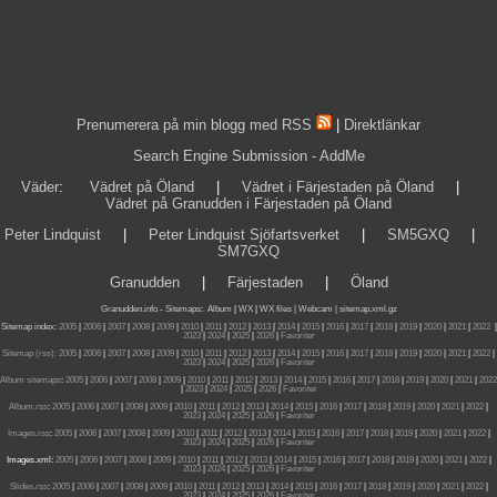
Prenumerera på min blogg med RSS
|
Direktlänkar
Search Engine Submission - AddMe
Väder
:
Vädret på Öland
|
Vädret i Färjestaden på Öland
|
Vädret på Granudden i Färjestaden på Öland
Peter Lindquist
|
Peter Lindquist Sjöfartsverket
|
SM5GXQ
|
SM7GXQ
Granudden
|
Färjestaden
|
Öland
Granudden.info
-
Sitemaps
:
Album
|
WX
|
WX files |
Webcam |
sitemap.xml.gz
Sitemap index:
2005
|
2006
|
2007
|
2008
|
2009
|
2010
|
2011
|
2012
|
2013
|
2014
|
2015
|
2016
|
2017
|
2018
|
2019
|
2020
|
2021
|
2022
|
2023
|
2024
|
2025
|
2026
|
Favoriter
Sitemap (rss):
2005
|
2006
|
2007
|
2008
|
2009
|
2010
|
2011
|
2012
|
2013
|
2014
|
2015
|
2016
|
2017
|
2018
|
2019
|
2020
|
2021
|
2022
|
2023
|
2024
|
2025
|
2026
|
Favoriter
Album sitemaps
:
2005
|
2006
|
2007
|
2008
|
2009
|
2010
|
2011
|
2012
|
2013
|
2014
|
2015
|
2016
|
2017
|
2018
|
2019
|
2020
|
2021
|
2022
|
2023
|
2024
|
2025
|
2026
|
Favoriter
Album.rss
:
2005
|
2006
|
2007
|
2008
|
2009
|
2010
|
2011
|
2012
|
2013
|
2014
|
2015
|
2016
|
2017
|
2018
|
2019
|
2020
|
2021
|
2022
|
2023
|
2024
|
2025
|
2026
|
Favoriter
Images.rss
:
2005
|
2006
|
2007
|
2008
|
2009
|
2010
|
2011
|
2012
|
2013
|
2014
|
2015
|
2016
|
2017
|
2018
|
2019
|
2020
|
2021
|
2022
|
2023
|
2024
|
2025
|
2026
|
Favoriter
Images.xml:
2005
|
2006
|
2007
|
2008
|
2009
|
2010
|
2011
|
2012
|
2013
|
2014
|
2015
|
2016
|
2017
|
2018
|
2019
|
2020
|
2021
|
2022
|
2023
|
2024
|
2025
|
2026
|
Favoriter
Slides.rss
:
2005
|
2006
|
2007
|
2008
|
2009
|
2010
|
2011
|
2012
|
2013
|
2014
|
2015
|
2016
|
2017
|
2018
|
2019
|
2020
|
2021
|
2022
|
2023
|
2024
|
2025
|
2026
|
Favoriter