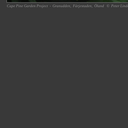
Cape Pine Garden Project
-
Granudden
,
Färjestaden
,
Öland
©
Peter Lind