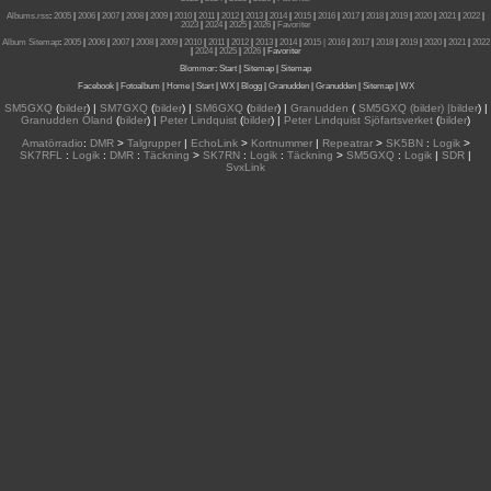
Albums.rss
:
2005
|
2006
|
2007
|
2008
|
2009
|
2010
|
2011
|
2012
|
2013
|
2014
|
2015
|
2016
|
2017
|
2018
|
2019
|
2020
|
2021
|
2022
|
2023
|
2024
|
2025
|
2026
|
Favoriter
Album Sitemap
:
2005
|
2006
|
2007
|
2008
|
2009
|
2010
|
2011
|
2012
|
2013
|
2014
|
2015
| 2016
|
2017
|
2018
|
2019
|
2020
|
2021
|
2022
|
2024
|
2025
|
2026
|
Favoriter
Blommor
:
Start
|
Sitemap
|
Sitemap
Facebook
|
Fotoalbum
|
Home
|
Start
|
WX
|
Blogg
|
Granudden
|
Granudden
|
Sitemap
|
WX
SM5GXQ
(
bilder
) |
SM7GXQ
(
bilder
) |
SM6GXQ
(
bilder
) |
Granudden
(
SM5GXQ (bilder) |bilder
) |
Granudden Öland
(
bilder
) |
Peter Lindquist
(
bilder
) |
Peter Lindquist Sjöfartsverket
(
bilder
)
Amatörradio
:
DMR
>
Talgrupper
|
EchoLink
>
Kortnummer
|
Repeatrar
>
SK5BN
:
Logik
>
SK7RFL
:
Logik
:
DMR
:
Täckning
>
SK7RN
:
Logik
:
Täckning
>
SM5GXQ
:
Logik
|
SDR
|
SvxLink