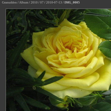
Granudden
/
Album
/
2010
/
07
/
2010-07-13
/
IMG_0005