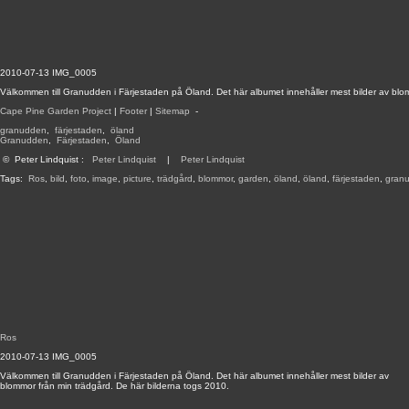
2010-07-13 IMG_0005
Välkommen till Granudden i Färjestaden på Öland. Det här albumet innehåller mest bilder av blo
Cape Pine Garden Project
|
Footer
|
Sitemap
-
granudden
,
färjestaden
,
öland
Granudden
,
Färjestaden
,
Öland
©
Peter Lindquist
:
Peter Lindquist
|
Peter Lindquist
Tags:
Ros
,
bild
,
foto
,
image
,
picture
,
trädgård
,
blommor
,
garden
,
öland
,
öland
,
färjestaden
,
gran
Ros
2010-07-13 IMG_0005
Välkommen till Granudden i Färjestaden på Öland. Det här albumet innehåller mest bilder av
blommor från min trädgård. De här bilderna togs 2010.