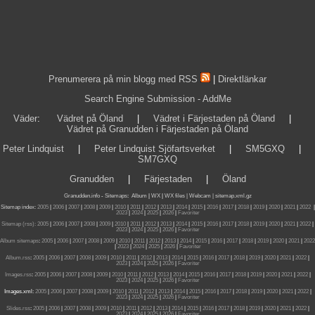
Prenumerera på min blogg med RSS
|
Direktlänkar
Search Engine Submission - AddMe
Väder
:
Vädret på Öland
|
Vädret i Färjestaden på Öland
|
Vädret på Granudden i Färjestaden på Öland
Peter Lindquist
|
Peter Lindquist Sjöfartsverket
|
SM5GXQ
|
SM7GXQ
Granudden
|
Färjestaden
|
Öland
Granudden.info
-
Sitemaps
:
Album
|
WX
|
WX files |
Webcam |
sitemap.xml.gz
Sitemap index:
2005
|
2006
|
2007
|
2008
|
2009
|
2010
|
2011
|
2012
|
2013
|
2014
|
2015
|
2016
|
2017
|
2018
|
2019
|
2020
|
2021
|
2022
|
2023
|
2024
|
2025
|
2026
|
Favoriter
Sitemap (rss):
2005
|
2006
|
2007
|
2008
|
2009
|
2010
|
2011
|
2012
|
2013
|
2014
|
2015
|
2016
|
2017
|
2018
|
2019
|
2020
|
2021
|
2022
|
2023
|
2024
|
2025
|
2026
|
Favoriter
Album sitemaps
:
2005
|
2006
|
2007
|
2008
|
2009
|
2010
|
2011
|
2012
|
2013
|
2014
|
2015
|
2016
|
2017
|
2018
|
2019
|
2020
|
2021
|
2022
|
2023
|
2024
|
2025
|
2026
|
Favoriter
Album.rss
:
2005
|
2006
|
2007
|
2008
|
2009
|
2010
|
2011
|
2012
|
2013
|
2014
|
2015
|
2016
|
2017
|
2018
|
2019
|
2020
|
2021
|
2022
|
2023
|
2024
|
2025
|
2026
|
Favoriter
Images.rss
:
2005
|
2006
|
2007
|
2008
|
2009
|
2010
|
2011
|
2012
|
2013
|
2014
|
2015
|
2016
|
2017
|
2018
|
2019
|
2020
|
2021
|
2022
|
2023
|
2024
|
2025
|
2026
|
Favoriter
Images.xml:
2005
|
2006
|
2007
|
2008
|
2009
|
2010
|
2011
|
2012
|
2013
|
2014
|
2015
|
2016
|
2017
|
2018
|
2019
|
2020
|
2021
|
2022
|
2023
|
2024
|
2025
|
2026
|
Favoriter
Slides.rss
:
2005
|
2006
|
2007
|
2008
|
2009
|
2010
|
2011
|
2012
|
2013
|
2014
|
2015
|
2016
|
2017
|
2018
|
2019
|
2020
|
2021
|
2022
|
2023
|
2024
|
2025
|
2026
|
Favoriter