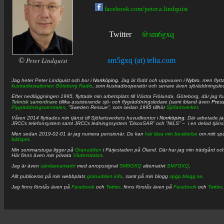
facebook.com/peter.a.lindquist
@sm6gxq
Twitter
©
Peter Lindquist
sm5gxq (at) telia.com
Jag heter
Peter
Lindquist
och bor i
Norrköping
. Jag är född och uppvuxen i
Nybro
, men flytt
kustradiostationen
Göteborg Radio
, som kustradiooperatör och senare även sjöräddningsle
Efter nedläggningen 1995, flyttade min arbetsplats till Västra Frölunda, Göteborg, där jag f
Teknisk samordnare
tillika assisterande sjö- och flygräddningsledare (samt ibland även
Pres
Flygräddningscentralen
, ”Sweden Rescue”, som sedan 1995 tillhör
Sjöfartsverket
.
Våren 2014 flyttades min tjänst till Sjöfartsverkets huvudkontor i
Norrköping
. Där arbetade j
JRCCs telefonsystem samt JRCCs ledningssystem ”DiscoSAR” och ”NILS” – i en delad tjäns
Men sedan 2019-02-01 är jag numera pensionär. Du kan
här läsa min berättelse
om mitt spä
bildspel
.
Min sommarstuga ligger på
Granudden
i Färjestaden på Öland. Där har jag min trädgård och
Här finns även min privata
Väderstation
.
Jag är även
sändareamatör
med anropssignal
SM5GXQ
alternativt
SM7GXQ
.
Allt publiceras på min webbplats
granudden.info
, samt på min blogg
cpgp.blogg.se
.
Jag finns förstås även på
Facebook
och
Twitter
. finns förstås även på
Facebook
och
Twitter
.