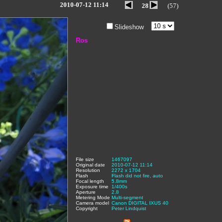
2010-07-12 11:14
28
(57)
Slideshow
Ros
File size
:
1467097
,
Original date
:
2010-07-12 11:14
,
Resolution
:
2272 x 1704
,
Flash
:
Flash did not fire, auto
,
Focal length
:
5.8mm
,
Exposure time
:
1/400s
,
Aperture
:
2.8
,
Metering Mode
:
Multi-segment
,
Camera model
Canon DIGITAL IXUS 40
,
Copyright
:
Peter Lindquist