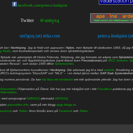
facebook.com/peter.a.lindquist
@sm6gxq
Twitter
sm5gxq (at) telia.com
peter.a.lindquist (a
ch bor i
Norrköping
. Jag är född och uppvuxen i
Nybro
, men flyttade till västkusten 1983, då jag f
g Radio
, som kustradiooperatör och senare även sjöräddningsledare.
lyttade min arbetsplats till Västra Frölunda, Göteborg, där jag fortsatte att arbeta som
Sjöräddni
 assisterande sjö- och flygräddningsledare (samt ibland även
Presstalesman
) på
JRCC Sweden
,
Sj
Sweden Rescue”, som sedan 1995 tillhör
Sjöfartsverket
.
nst till Sjöfartsverkets huvudkontor i
Norrköping
. Där arbetade jag bl a med
statistik
, förvaltning 
JRCCs ledningssystem ”DiscoSAR” och ”NILS” – i en delad tjänst mellan
SAR Stab Systemledni
jag numera pensionär. Du kan
här läsa min berättelse
om mitt spännande yrkesliv. Jag har även sa
å
Granudden
i Färjestaden på Öland. Där har jag min trädgård och i mitt
Fotoalbum
publicerar jag 
Väderstation
.
r
med anropssignal
SM5GXQ
alternativt
SM7GXQ
.
bplats
granudden.info
, samt på min blogg
cpgp.blogg.se
.
acebook
och
Twitter
. finns förstås även på
Facebook
och
Twitter
.