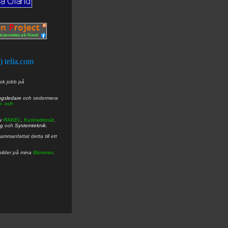
t) telia.com
ick jobb på
ngsledare
och sedermera
ö- och
av
RAKEL
,
Kustradionät
,
ng
och
Systemteknik
.
mmanfattat detta till ett
bilder på mina
Blommor
.