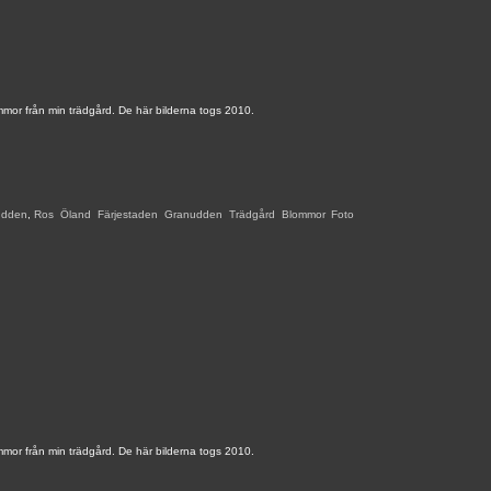
mmor från min trädgård. De här bilderna togs 2010.
udden
,
Ros
,
Öland
,
Färjestaden
,
Granudden
,
Trädgård
,
Blommor
,
Foto
,
mmor från min trädgård. De här bilderna togs 2010.