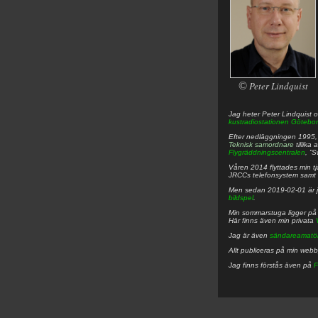
©
Peter Lindquist
Jag heter
Peter
Lindquist
o
kustradiostationen
Götebor
Efter nedläggningen 1995, f
Teknisk samordnare
tillika
Flygräddningscentralen
, ”
Våren 2014 flyttades min tjä
JRCCs telefonsystem samt 
Men sedan 2019-02-01 är 
bildspel
.
Min sommarstuga ligger p
Här finns även min privata
Jag är även
sändareamatö
Allt publiceras på min web
Jag finns förstås även på
F