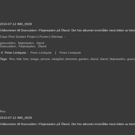
2010-07-12 IMG_0029
Välkommen till Granudden i Färjestaden på Öland. Det här albumet innehåller mest bilder av blo
Cape Pine Garden Project
|
Footer
|
Sitemap
-
granudden
,
färjestaden
,
öland
Granudden
,
Färjestaden
,
Öland
©
Peter Lindquist
:
Peter Lindquist
|
Peter Lindquist
Tags:
Ros
,
bild
,
foto
,
image
,
picture
,
trädgård
,
blommor
,
garden
,
öland
,
öland
,
färjestaden
,
gran
Ros
2010-07-12 IMG_0029
Välkommen till Granudden i Färjestaden på Öland. Det här albumet innehåller mest bilder av blo