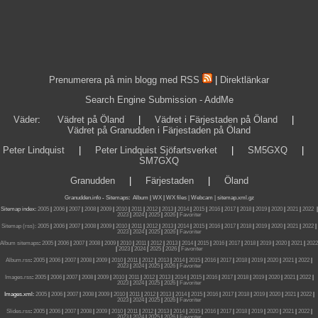
Prenumerera på min blogg med RSS
|
Direktlänkar
Search Engine Submission - AddMe
Väder
:
Vädret på Öland
|
Vädret i Färjestaden på Öland
|
Vädret på Granudden i Färjestaden på Öland
Peter Lindquist
|
Peter Lindquist Sjöfartsverket
|
SM5GXQ
|
SM7GXQ
Granudden
|
Färjestaden
|
Öland
Granudden.info
-
Sitemaps
:
Album
|
WX
|
WX files |
Webcam |
sitemap.xml.gz
Sitemap index:
2005
|
2006
|
2007
|
2008
|
2009
|
2010
|
2011
|
2012
|
2013
|
2014
|
2015
|
2016
|
2017
|
2018
|
2019
|
2020
|
2021
|
2022
|
2023
|
2024
|
2025
|
2026
|
Favoriter
Sitemap (rss):
2005
|
2006
|
2007
|
2008
|
2009
|
2010
|
2011
|
2012
|
2013
|
2014
|
2015
|
2016
|
2017
|
2018
|
2019
|
2020
|
2021
|
2022
|
2023
|
2024
|
2025
|
2026
|
Favoriter
Album sitemaps
:
2005
|
2006
|
2007
|
2008
|
2009
|
2010
|
2011
|
2012
|
2013
|
2014
|
2015
|
2016
|
2017
|
2018
|
2019
|
2020
|
2021
|
2022
|
2023
|
2024
|
2025
|
2026
|
Favoriter
Album.rss
:
2005
|
2006
|
2007
|
2008
|
2009
|
2010
|
2011
|
2012
|
2013
|
2014
|
2015
|
2016
|
2017
|
2018
|
2019
|
2020
|
2021
|
2022
|
2023
|
2024
|
2025
|
2026
|
Favoriter
Images.rss
:
2005
|
2006
|
2007
|
2008
|
2009
|
2010
|
2011
|
2012
|
2013
|
2014
|
2015
|
2016
|
2017
|
2018
|
2019
|
2020
|
2021
|
2022
|
2023
|
2024
|
2025
|
2026
|
Favoriter
Images.xml:
2005
|
2006
|
2007
|
2008
|
2009
|
2010
|
2011
|
2012
|
2013
|
2014
|
2015
|
2016
|
2017
|
2018
|
2019
|
2020
|
2021
|
2022
|
2023
|
2024
|
2025
|
2026
|
Favoriter
Slides.rss
:
2005
|
2006
|
2007
|
2008
|
2009
|
2010
|
2011
|
2012
|
2013
|
2014
|
2015
|
2016
|
2017
|
2018
|
2019
|
2020
|
2021
|
2022
|
2023
|
2024
|
2025
|
2026
|
Favoriter