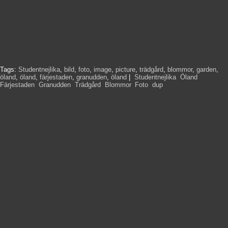
Tags:
Studentnejlika
,
bild
,
foto
,
image
,
picture
,
trädgård
,
blommor
,
garden
,
öland
,
öland
,
färjestaden
,
granudden
,
öland
|
Studentnejlika
,
Öland
,
Färjestaden
,
Granudden
,
Trädgård
,
Blommor
,
Foto
,
dup
,