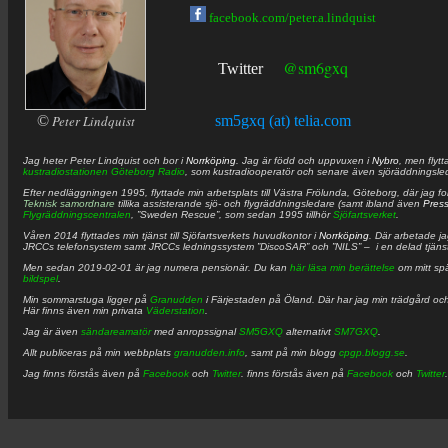
facebook.com/peter.a.lindquist
@sm6gxq
Twitter
©
Peter Lindquist
sm5gxq (at) telia.com
Jag heter
Peter
Lindquist
och bor i
Norrköping
. Jag är född och uppvuxen i
Nybro
, men flytt
kustradiostationen
Göteborg Radio
, som kustradiooperatör och senare även sjöräddningsle
Efter nedläggningen 1995, flyttade min arbetsplats till Västra Frölunda, Göteborg, där jag f
Teknisk samordnare
tillika assisterande sjö- och flygräddningsledare (samt ibland även
Pres
Flygräddningscentralen
, ”Sweden Rescue”, som sedan 1995 tillhör
Sjöfartsverket
.
Våren 2014 flyttades min tjänst till Sjöfartsverkets huvudkontor i
Norrköping
. Där arbetade j
JRCCs telefonsystem samt JRCCs ledningssystem ”DiscoSAR” och ”NILS” – i en delad tjäns
Men sedan 2019-02-01 är jag numera pensionär. Du kan
här läsa min berättelse
om mitt spä
bildspel
.
Min sommarstuga ligger på
Granudden
i Färjestaden på Öland. Där har jag min trädgård och
Här finns även min privata
Väderstation
.
Jag är även
sändareamatör
med anropssignal
SM5GXQ
alternativt
SM7GXQ
.
Allt publiceras på min webbplats
granudden.info
, samt på min blogg
cpgp.blogg.se
.
Jag finns förstås även på
Facebook
och
Twitter
. finns förstås även på
Facebook
och
Twitter
.