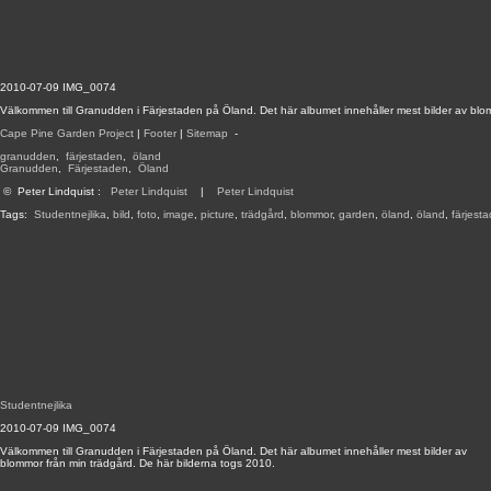
2010-07-09 IMG_0074
Välkommen till Granudden i Färjestaden på Öland. Det här albumet innehåller mest bilder av blo
Cape Pine Garden Project
|
Footer
|
Sitemap
-
granudden
,
färjestaden
,
öland
Granudden
,
Färjestaden
,
Öland
©
Peter Lindquist
:
Peter Lindquist
|
Peter Lindquist
Tags:
Studentnejlika
,
bild
,
foto
,
image
,
picture
,
trädgård
,
blommor
,
garden
,
öland
,
öland
,
färjest
Studentnejlika
2010-07-09 IMG_0074
Välkommen till Granudden i Färjestaden på Öland. Det här albumet innehåller mest bilder av
blommor från min trädgård. De här bilderna togs 2010.