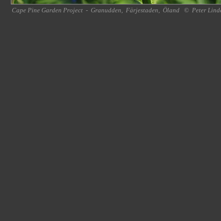
Cape Pine Garden Project
-
Granudden
,
Färjestaden
,
Öland
©
Peter Lind