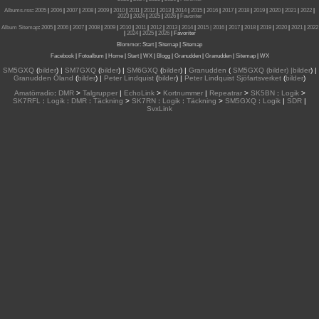
Albums.rss
:
2005
|
2006
|
2007
|
2008
|
2009
|
2010
|
2011
|
2012
|
2013
|
2014
|
2015
|
2016
|
2017
|
2018
|
2019
|
2020
|
2021
|
2022
|
2023
|
2024
|
2025
|
2026
|
Favoriter
Album Sitemap
:
2005
|
2006
|
2007
|
2008
|
2009
|
2010
|
2011
|
2012
|
2013
|
2014
|
2015
| 2016
|
2017
|
2018
|
2019
|
2020
|
2021
|
2022
|
2024
|
2025
|
2026
|
Favoriter
Blommor
:
Start
|
Sitemap
|
Sitemap
Facebook
|
Fotoalbum
|
Home
|
Start
|
WX
|
Blogg
|
Granudden
|
Granudden
|
Sitemap
|
WX
SM5GXQ
(
bilder
) |
SM7GXQ
(
bilder
) |
SM6GXQ
(
bilder
) |
Granudden
(
SM5GXQ (bilder) |bilder
) |
Granudden Öland
(
bilder
) |
Peter Lindquist
(
bilder
) |
Peter Lindquist Sjöfartsverket
(
bilder
)
Amatörradio
:
DMR
>
Talgrupper
|
EchoLink
>
Kortnummer
|
Repeatrar
>
SK5BN
:
Logik
>
SK7RFL
:
Logik
:
DMR
:
Täckning
>
SK7RN
:
Logik
:
Täckning
>
SM5GXQ
:
Logik
|
SDR
|
SvxLink