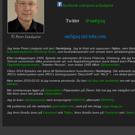
facebook.com/peter.a.lindquist
@sm6gxq
Twitter
©
Peter Lindquist
sm5gxq (at) telia.com
Jag heter
Peter
Lindquist
och bor i
Norrköping
. Jag är född och uppvuxen i
Nybro
, men flytt
kustradiostationen
Göteborg Radio
, som kustradiooperatör och senare även sjöräddningsle
Efter nedläggningen 1995, flyttade min arbetsplats till Västra Frölunda, Göteborg, där jag f
Teknisk samordnare
tillika assisterande sjö- och flygräddningsledare (samt ibland även
Pres
Flygräddningscentralen
, ”Sweden Rescue”, som sedan 1995 tillhör
Sjöfartsverket
.
Våren 2014 flyttades min tjänst till Sjöfartsverkets huvudkontor i
Norrköping
. Där arbetade j
JRCCs telefonsystem samt JRCCs ledningssystem ”DiscoSAR” och ”NILS” – i en delad tjäns
Men sedan 2019-02-01 är jag numera pensionär. Du kan
här läsa min berättelse
om mitt spä
bildspel
.
Min sommarstuga ligger på
Granudden
i Färjestaden på Öland. Där har jag min trädgård och
Här finns även min privata
Väderstation
.
Jag är även
sändareamatör
med anropssignal
SM5GXQ
alternativt
SM7GXQ
.
Allt publiceras på min webbplats
granudden.info
, samt på min blogg
cpgp.blogg.se
.
Jag finns förstås även på
Facebook
och
Twitter
. finns förstås även på
Facebook
och
Twitter
.