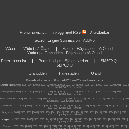
Prenumerera på min blogg med RSS
|
Direktlänkar
Search Engine Submission - AddMe
Väder
:
Vädret på Öland
|
Vädret i Färjestaden på Öland
|
Vädret på Granudden i Färjestaden på Öland
Peter Lindquist
|
Peter Lindquist Sjöfartsverket
|
SM5GXQ
|
SM7GXQ
Granudden
|
Färjestaden
|
Öland
Granudden.info
-
Sitemaps
:
Album
|
WX
|
WX files |
Webcam |
sitemap.xml.gz
Sitemap index:
2005
|
2006
|
2007
|
2008
|
2009
|
2010
|
2011
|
2012
|
2013
|
2014
|
2015
|
2016
|
2017
|
2018
|
2019
|
2020
|
2021
|
2022
|
2023
|
2024
|
2025
|
2026
|
Favoriter
Sitemap (rss):
2005
|
2006
|
2007
|
2008
|
2009
|
2010
|
2011
|
2012
|
2013
|
2014
|
2015
|
2016
|
2017
|
2018
|
2019
|
2020
|
2021
|
2022
|
2023
|
2024
|
2025
|
2026
|
Favoriter
Album sitemaps
:
2005
|
2006
|
2007
|
2008
|
2009
|
2010
|
2011
|
2012
|
2013
|
2014
|
2015
|
2016
|
2017
|
2018
|
2019
|
2020
|
2021
|
2022
|
2023
|
2024
|
2025
|
2026
|
Favoriter
Album.rss
:
2005
|
2006
|
2007
|
2008
|
2009
|
2010
|
2011
|
2012
|
2013
|
2014
|
2015
|
2016
|
2017
|
2018
|
2019
|
2020
|
2021
|
2022
|
2023
|
2024
|
2025
|
2026
|
Favoriter
Images.rss
:
2005
|
2006
|
2007
|
2008
|
2009
|
2010
|
2011
|
2012
|
2013
|
2014
|
2015
|
2016
|
2017
|
2018
|
2019
|
2020
|
2021
|
2022
|
2023
|
2024
|
2025
|
2026
|
Favoriter
Images.xml:
2005
|
2006
|
2007
|
2008
|
2009
|
2010
|
2011
|
2012
|
2013
|
2014
|
2015
|
2016
|
2017
|
2018
|
2019
|
2020
|
2021
|
2022
|
2023
|
2024
|
2025
|
2026
|
Favoriter
Slides.rss
:
2005
|
2006
|
2007
|
2008
|
2009
|
2010
|
2011
|
2012
|
2013
|
2014
|
2015
|
2016
|
2017
|
2018
|
2019
|
2020
|
2021
|
2022
|
2023
|
2024
|
2025
|
2026
|
Favoriter