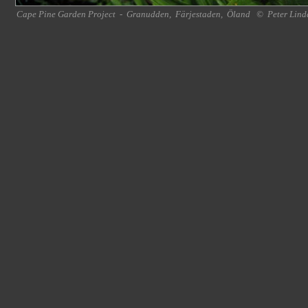
Cape Pine Garden Project
-
Granudden
,
Färjestaden
,
Öland
©
Peter Lind