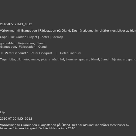
2010-07-09 IMG_0012
Välkommen till Granudden i Färjestaden på Öland. Det här albumet innehåller mest bilder av blo
Cape Pine Garden Project
|
Footer
|
Sitemap
-
granudden
,
färjestaden
,
öland
Granudden
,
Färjestaden
,
Öland
©
Peter Lindquist
:
Peter Lindquist
|
Peter Lindquist
Tags:
Lilja
,
bild
,
foto
,
image
,
picture
,
trädgård
,
blommor
,
garden
,
öland
,
öland
,
färjestaden
,
gran
Lilja
2010-07-09 IMG_0012
Välkommen till Granudden i Färjestaden på Öland. Det här albumet innehåller mest bilder av
blommor från min trädgård. De här bilderna togs 2010.