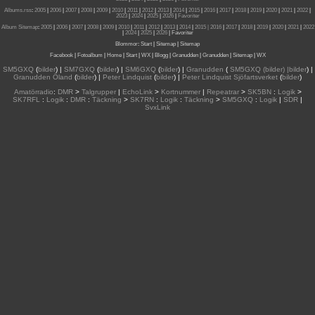
Albums.rss
:
2005
|
2006
|
2007
|
2008
|
2009
|
2010
|
2011
|
2012
|
2013
|
2014
|
2015
|
2016
|
2017
|
2018
|
2019
|
2020
|
2021
|
2022
|
2023
|
2024
|
2025
|
2026
|
Favoriter
Album Sitemap
:
2005
|
2006
|
2007
|
2008
|
2009
|
2010
|
2011
|
2012
|
2013
|
2014
|
2015
| 2016
|
2017
|
2018
|
2019
|
2020
|
2021
|
2022
|
2024
|
2025
|
2026
|
Favoriter
Blommor
:
Start
|
Sitemap
|
Sitemap
Facebook
|
Fotoalbum
|
Home
|
Start
|
WX
|
Blogg
|
Granudden
|
Granudden
|
Sitemap
|
WX
SM5GXQ
(
bilder
) |
SM7GXQ
(
bilder
) |
SM6GXQ
(
bilder
) |
Granudden
(
SM5GXQ (bilder) |bilder
) |
Granudden Öland
(
bilder
) |
Peter Lindquist
(
bilder
) |
Peter Lindquist Sjöfartsverket
(
bilder
)
Amatörradio
:
DMR
>
Talgrupper
|
EchoLink
>
Kortnummer
|
Repeatrar
>
SK5BN
:
Logik
>
SK7RFL
:
Logik
:
DMR
:
Täckning
>
SK7RN
:
Logik
:
Täckning
>
SM5GXQ
:
Logik
|
SDR
|
SvxLink