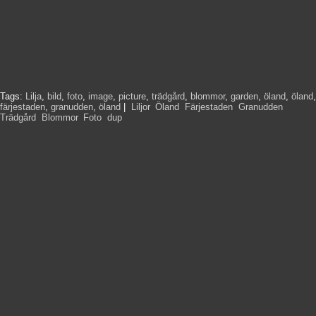
Tags:
Lilja
,
bild
,
foto
,
image
,
picture
,
trädgård
,
blommor
,
garden
,
öland
,
öland
,
färjestaden
,
granudden
,
öland
|
Liljor
,
Öland
,
Färjestaden
,
Granudden
,
Trädgård
,
Blommor
,
Foto
,
dup
,