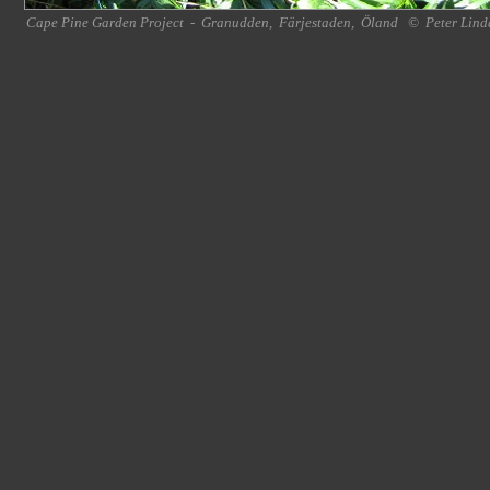
Cape Pine Garden Project
-
Granudden
,
Färjestaden
,
Öland
©
Peter Lind