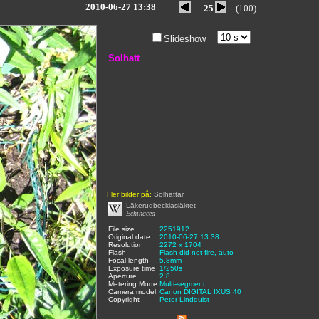
2010-06-27 13:38
25
(100)
Slideshow
Solhatt
Fler bilder på:
Solhattar
Läkerudbeckiasläktet
Echinacea
File size
:
2251912
,
Original date
:
2010-06-27 13:38
,
Resolution
:
2272 x 1704
,
Flash
:
Flash did not fire, auto
,
Focal length
:
5.8mm
,
Exposure time
:
1/250s
,
Aperture
:
2.8
,
Metering Mode
:
Multi-segment
,
Camera model
Canon DIGITAL IXUS 40
,
Copyright
:
Peter Lindquist