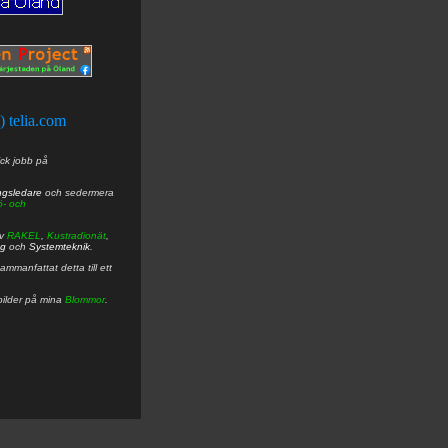
t) telia.com
ick jobb på
ngsledare
och sedermera
ö- och
av
RAKEL
,
Kustradionät
,
ng
och
Systemteknik
.
mmanfattat detta till ett
bilder på mina
Blommor
.