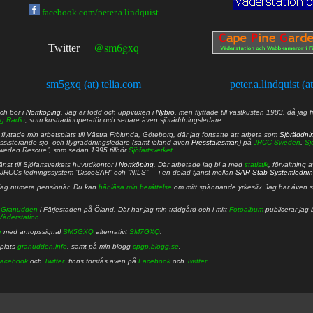
facebook.com/peter.a.lindquist
@sm6gxq
Twitter
sm5gxq (at) telia.com
peter.a.lindquist (a
ch bor i
Norrköping
. Jag är född och uppvuxen i
Nybro
, men flyttade till västkusten 1983, då jag f
g Radio
, som kustradiooperatör och senare även sjöräddningsledare.
lyttade min arbetsplats till Västra Frölunda, Göteborg, där jag fortsatte att arbeta som
Sjöräddni
 assisterande sjö- och flygräddningsledare (samt ibland även
Presstalesman
) på
JRCC Sweden
,
Sj
Sweden Rescue”, som sedan 1995 tillhör
Sjöfartsverket
.
nst till Sjöfartsverkets huvudkontor i
Norrköping
. Där arbetade jag bl a med
statistik
, förvaltning 
JRCCs ledningssystem ”DiscoSAR” och ”NILS” – i en delad tjänst mellan
SAR Stab Systemledni
jag numera pensionär. Du kan
här läsa min berättelse
om mitt spännande yrkesliv. Jag har även sa
å
Granudden
i Färjestaden på Öland. Där har jag min trädgård och i mitt
Fotoalbum
publicerar jag 
Väderstation
.
r
med anropssignal
SM5GXQ
alternativt
SM7GXQ
.
bplats
granudden.info
, samt på min blogg
cpgp.blogg.se
.
acebook
och
Twitter
. finns förstås även på
Facebook
och
Twitter
.