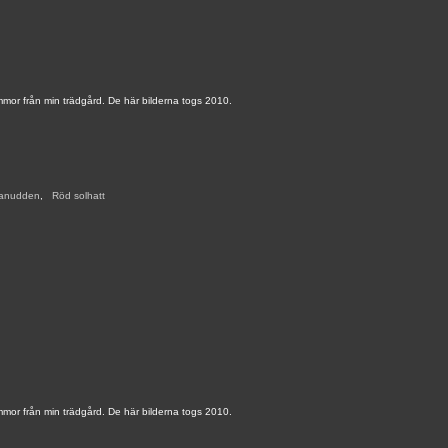
mmor från min trädgård. De här bilderna togs 2010.
ranudden
,
,
Röd solhatt
,
mmor från min trädgård. De här bilderna togs 2010.