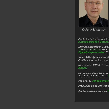
©
Peter Lindquist
Jag heter
Peter
Lindquist
o
kustradiostationen
Götebor
Efter nedläggningen 1995, f
Teknisk samordnare
tillika
Flygräddningscentralen
, ”
Våren 2014 flyttades min tjä
JRCCs telefonsystem samt 
Men sedan 2019-02-01 är 
bildspel
.
Min sommarstuga ligger p
Här finns även min privata
Jag är även
sändareamatö
Allt publiceras på min web
Jag finns förstås även på
F