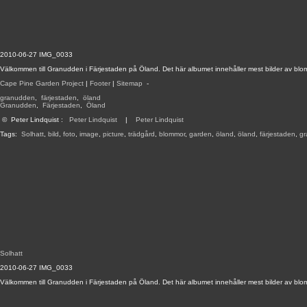
2010-06-27 IMG_0033
Välkommen till Granudden i Färjestaden på Öland. Det här albumet innehåller mest bilder av blo
Cape Pine Garden Project
|
Footer
|
Sitemap
-
granudden
,
färjestaden
,
öland
Granudden
,
Färjestaden
,
Öland
©
Peter Lindquist
:
Peter Lindquist
|
Peter Lindquist
Tags:
Solhatt
,
bild
,
foto
,
image
,
picture
,
trädgård
,
blommor
,
garden
,
öland
,
öland
,
färjestaden
,
g
Solhatt
2010-06-27 IMG_0033
Välkommen till Granudden i Färjestaden på Öland. Det här albumet innehåller mest bilder av blo