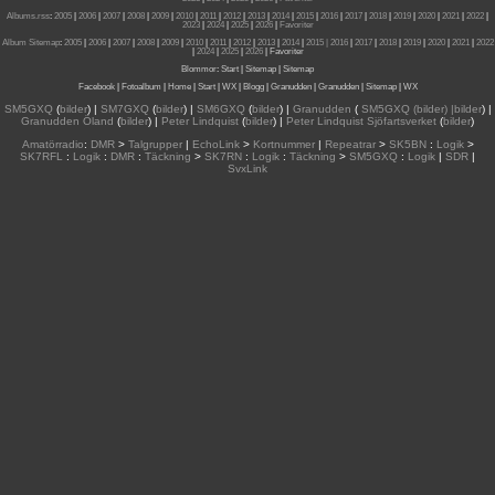
Albums.rss
:
2005
|
2006
|
2007
|
2008
|
2009
|
2010
|
2011
|
2012
|
2013
|
2014
|
2015
|
2016
|
2017
|
2018
|
2019
|
2020
|
2021
|
2022
|
2023
|
2024
|
2025
|
2026
|
Favoriter
Album Sitemap
:
2005
|
2006
|
2007
|
2008
|
2009
|
2010
|
2011
|
2012
|
2013
|
2014
|
2015
| 2016
|
2017
|
2018
|
2019
|
2020
|
2021
|
2022
|
2024
|
2025
|
2026
|
Favoriter
Blommor
:
Start
|
Sitemap
|
Sitemap
Facebook
|
Fotoalbum
|
Home
|
Start
|
WX
|
Blogg
|
Granudden
|
Granudden
|
Sitemap
|
WX
SM5GXQ
(
bilder
) |
SM7GXQ
(
bilder
) |
SM6GXQ
(
bilder
) |
Granudden
(
SM5GXQ (bilder) |bilder
) |
Granudden Öland
(
bilder
) |
Peter Lindquist
(
bilder
) |
Peter Lindquist Sjöfartsverket
(
bilder
)
Amatörradio
:
DMR
>
Talgrupper
|
EchoLink
>
Kortnummer
|
Repeatrar
>
SK5BN
:
Logik
>
SK7RFL
:
Logik
:
DMR
:
Täckning
>
SK7RN
:
Logik
:
Täckning
>
SM5GXQ
:
Logik
|
SDR
|
SvxLink