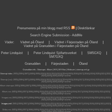
Prenumerera på min blogg med RSS
|
Direktlänkar
Search Engine Submission - AddMe
Väder
:
Vädret på Öland
|
Vädret i Färjestaden på Öland
|
Vädret på Granudden i Färjestaden på Öland
Peter Lindquist
|
Peter Lindquist Sjöfartsverket
|
SM5GXQ
|
SM7GXQ
Granudden
|
Färjestaden
|
Öland
Granudden.info
-
Sitemaps
:
Album
|
WX
|
WX files |
Webcam |
sitemap.xml.gz
Sitemap index:
2005
|
2006
|
2007
|
2008
|
2009
|
2010
|
2011
|
2012
|
2013
|
2014
|
2015
|
2016
|
2017
|
2018
|
2019
|
2020
|
2021
|
2022
|
2023
|
2024
|
2025
|
2026
|
Favoriter
Sitemap (rss):
2005
|
2006
|
2007
|
2008
|
2009
|
2010
|
2011
|
2012
|
2013
|
2014
|
2015
|
2016
|
2017
|
2018
|
2019
|
2020
|
2021
|
2022
|
2023
|
2024
|
2025
|
2026
|
Favoriter
Album sitemaps
:
2005
|
2006
|
2007
|
2008
|
2009
|
2010
|
2011
|
2012
|
2013
|
2014
|
2015
|
2016
|
2017
|
2018
|
2019
|
2020
|
2021
|
2022
|
2023
|
2024
|
2025
|
2026
|
Favoriter
Album.rss
:
2005
|
2006
|
2007
|
2008
|
2009
|
2010
|
2011
|
2012
|
2013
|
2014
|
2015
|
2016
|
2017
|
2018
|
2019
|
2020
|
2021
|
2022
|
2023
|
2024
|
2025
|
2026
|
Favoriter
Images.rss
:
2005
|
2006
|
2007
|
2008
|
2009
|
2010
|
2011
|
2012
|
2013
|
2014
|
2015
|
2016
|
2017
|
2018
|
2019
|
2020
|
2021
|
2022
|
2023
|
2024
|
2025
|
2026
|
Favoriter
Images.xml:
2005
|
2006
|
2007
|
2008
|
2009
|
2010
|
2011
|
2012
|
2013
|
2014
|
2015
|
2016
|
2017
|
2018
|
2019
|
2020
|
2021
|
2022
|
2023
|
2024
|
2025
|
2026
|
Favoriter
Slides.rss
:
2005
|
2006
|
2007
|
2008
|
2009
|
2010
|
2011
|
2012
|
2013
|
2014
|
2015
|
2016
|
2017
|
2018
|
2019
|
2020
|
2021
|
2022
|
2023
|
2024
|
2025
|
2026
|
Favoriter