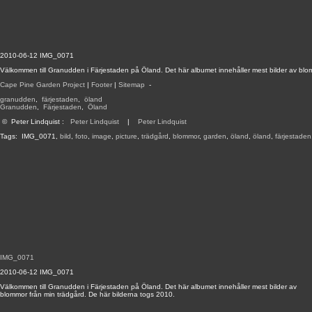
2010-06-12 IMG_0071
Välkommen till Granudden i Färjestaden på Öland. Det här albumet innehåller mest bilder av blo
Cape Pine Garden Project
|
Footer
|
Sitemap
-
granudden
,
färjestaden
,
öland
Granudden
,
Färjestaden
,
Öland
©
Peter Lindquist
:
Peter Lindquist
|
Peter Lindquist
Tags:
IMG_0071
,
bild
,
foto
,
image
,
picture
,
trädgård
,
blommor
,
garden
,
öland
,
öland
,
färjestaden
IMG_0071
2010-06-12 IMG_0071
Välkommen till Granudden i Färjestaden på Öland. Det här albumet innehåller mest bilder av
blommor från min trädgård. De här bilderna togs 2010.