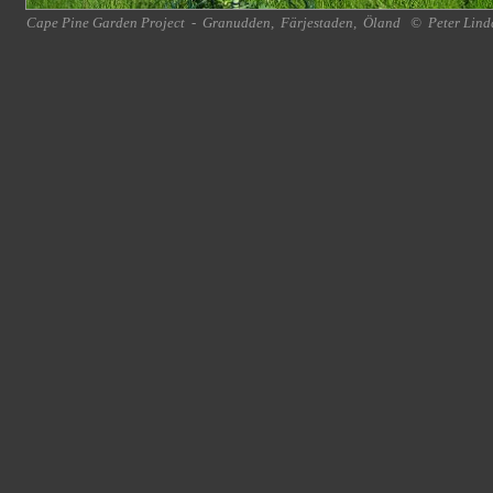
Cape Pine Garden Project
-
Granudden
,
Färjestaden
,
Öland
©
Peter Lind