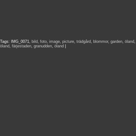
Tags:
IMG_0071
,
bild
,
foto
,
image
,
picture
,
trädgård
,
blommor
,
garden
,
öland
,
öland
,
färjestaden
,
granudden
,
öland
|