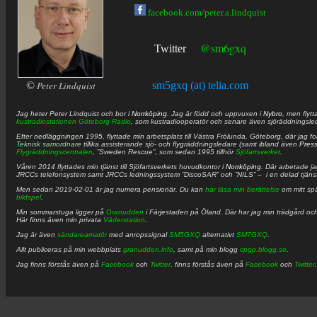
facebook.com/peter.a.lindquist
@sm6gxq
Twitter
©
Peter Lindquist
sm5gxq (at) telia.com
Jag heter
Peter
Lindquist
och bor i
Norrköping
. Jag är född och uppvuxen i
Nybro
, men flytt
kustradiostationen
Göteborg Radio
, som kustradiooperatör och senare även sjöräddningsle
Efter nedläggningen 1995, flyttade min arbetsplats till Västra Frölunda, Göteborg, där jag f
Teknisk samordnare
tillika assisterande sjö- och flygräddningsledare (samt ibland även
Pres
Flygräddningscentralen
, ”Sweden Rescue”, som sedan 1995 tillhör
Sjöfartsverket
.
Våren 2014 flyttades min tjänst till Sjöfartsverkets huvudkontor i
Norrköping
. Där arbetade j
JRCCs telefonsystem samt JRCCs ledningssystem ”DiscoSAR” och ”NILS” – i en delad tjäns
Men sedan 2019-02-01 är jag numera pensionär. Du kan
här läsa min berättelse
om mitt spä
bildspel
.
Min sommarstuga ligger på
Granudden
i Färjestaden på Öland. Där har jag min trädgård och
Här finns även min privata
Väderstation
.
Jag är även
sändareamatör
med anropssignal
SM5GXQ
alternativt
SM7GXQ
.
Allt publiceras på min webbplats
granudden.info
, samt på min blogg
cpgp.blogg.se
.
Jag finns förstås även på
Facebook
och
Twitter
. finns förstås även på
Facebook
och
Twitter
.