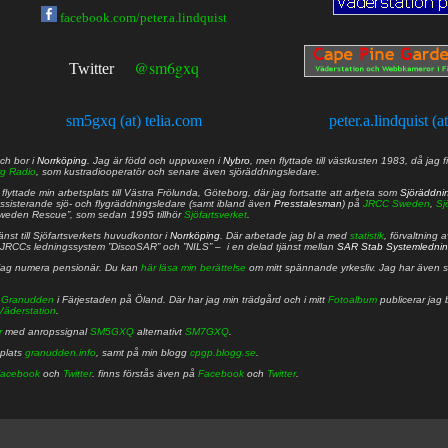
facebook.com/peter.a.lindquist
@sm6gxq
Twitter
sm5gxq (at) telia.com
peter.a.lindquist (a
ch bor i
Norrköping
. Jag är född och uppvuxen i
Nybro
, men flyttade till västkusten 1983, då jag f
g Radio
, som kustradiooperatör och senare även sjöräddningsledare.
lyttade min arbetsplats till Västra Frölunda, Göteborg, där jag fortsatte att arbeta som
Sjöräddni
 assisterande sjö- och flygräddningsledare (samt ibland även
Presstalesman
) på
JRCC Sweden
,
Sj
Sweden Rescue”, som sedan 1995 tillhör
Sjöfartsverket
.
nst till Sjöfartsverkets huvudkontor i
Norrköping
. Där arbetade jag bl a med
statistik
, förvaltning 
JRCCs ledningssystem ”DiscoSAR” och ”NILS” – i en delad tjänst mellan
SAR Stab Systemledni
jag numera pensionär. Du kan
här läsa min berättelse
om mitt spännande yrkesliv. Jag har även sa
å
Granudden
i Färjestaden på Öland. Där har jag min trädgård och i mitt
Fotoalbum
publicerar jag 
Väderstation
.
r
med anropssignal
SM5GXQ
alternativt
SM7GXQ
.
bplats
granudden.info
, samt på min blogg
cpgp.blogg.se
.
acebook
och
Twitter
. finns förstås även på
Facebook
och
Twitter
.