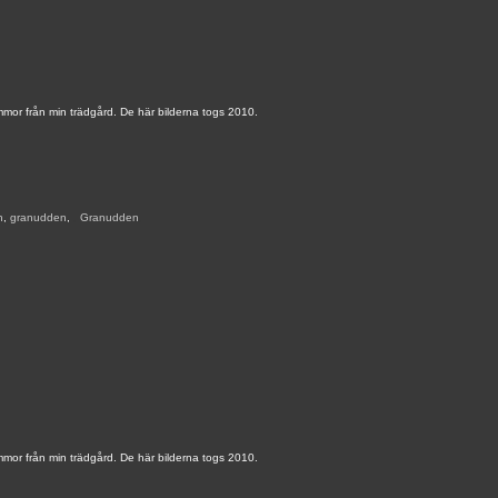
mmor från min trädgård. De här bilderna togs 2010.
n
,
granudden
,
,
Granudden
,
mmor från min trädgård. De här bilderna togs 2010.