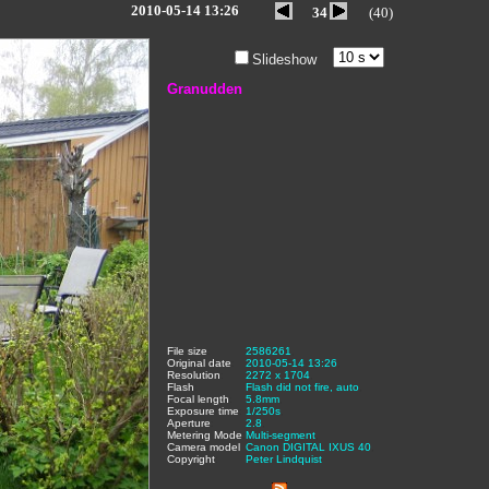
2010-05-14 13:26
34
(40)
Slideshow
Granudden
File size
:
2586261
,
Original date
:
2010-05-14 13:26
,
Resolution
:
2272 x 1704
,
Flash
:
Flash did not fire, auto
,
Focal length
:
5.8mm
,
Exposure time
:
1/250s
,
Aperture
:
2.8
,
Metering Mode
:
Multi-segment
,
Camera model
Canon DIGITAL IXUS 40
,
Copyright
:
Peter Lindquist