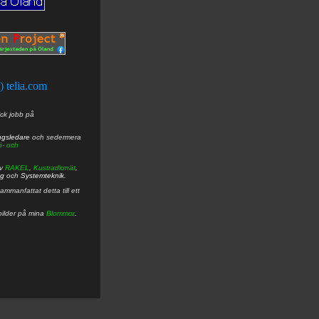
t) telia.com
ick jobb på
ngsledare
och sedermera
ö- och
av
RAKEL
,
Kustradionät
,
ng
och
Systemteknik
.
mmanfattat detta till ett
bilder på mina
Blommor
.