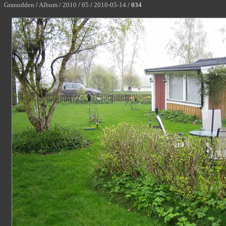
Granudden
/
Album
/
2010
/
05
/
2010-05-14
/
034