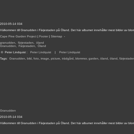
2010-05-14 034
Välkommen till Granudden i Färjestaden på Öland. Det här albumet innehåller mest bilder av blo
Cape Pine Garden Project
|
Footer
|
Sitemap
-
granudden
,
färjestaden
,
öland
Granudden
,
Färjestaden
,
Öland
©
Peter Lindquist
:
Peter Lindquist
|
Peter Lindquist
Tags:
Granudden
,
bild
,
foto
,
image
,
picture
,
trädgård
,
blommor
,
garden
,
öland
,
öland
,
färjestade
Granudden
2010-05-14 034
Välkommen till Granudden i Färjestaden på Öland. Det här albumet innehåller mest bilder av blo