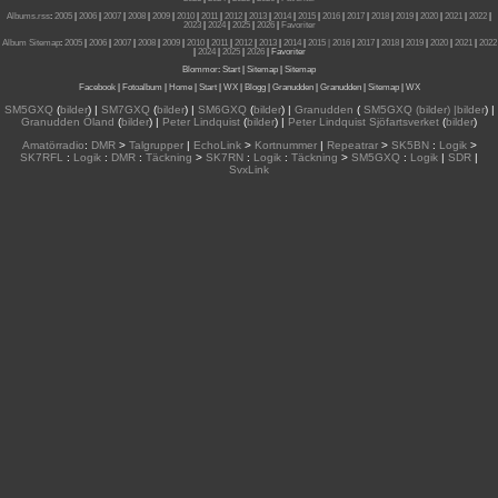
Albums.rss
:
2005
|
2006
|
2007
|
2008
|
2009
|
2010
|
2011
|
2012
|
2013
|
2014
|
2015
|
2016
|
2017
|
2018
|
2019
|
2020
|
2021
|
2022
|
2023
|
2024
|
2025
|
2026
|
Favoriter
Album Sitemap
:
2005
|
2006
|
2007
|
2008
|
2009
|
2010
|
2011
|
2012
|
2013
|
2014
|
2015
| 2016
|
2017
|
2018
|
2019
|
2020
|
2021
|
2022
|
2024
|
2025
|
2026
|
Favoriter
Blommor
:
Start
|
Sitemap
|
Sitemap
Facebook
|
Fotoalbum
|
Home
|
Start
|
WX
|
Blogg
|
Granudden
|
Granudden
|
Sitemap
|
WX
SM5GXQ
(
bilder
) |
SM7GXQ
(
bilder
) |
SM6GXQ
(
bilder
) |
Granudden
(
SM5GXQ (bilder) |bilder
) |
Granudden Öland
(
bilder
) |
Peter Lindquist
(
bilder
) |
Peter Lindquist Sjöfartsverket
(
bilder
)
Amatörradio
:
DMR
>
Talgrupper
|
EchoLink
>
Kortnummer
|
Repeatrar
>
SK5BN
:
Logik
>
SK7RFL
:
Logik
:
DMR
:
Täckning
>
SK7RN
:
Logik
:
Täckning
>
SM5GXQ
:
Logik
|
SDR
|
SvxLink