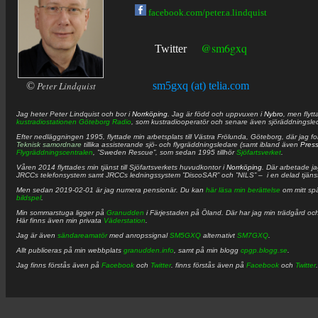
facebook.com/peter.a.lindquist
@sm6gxq
Twitter
©
Peter Lindquist
sm5gxq (at) telia.com
Jag heter
Peter
Lindquist
och bor i
Norrköping
. Jag är född och uppvuxen i
Nybro
, men flytt
kustradiostationen
Göteborg Radio
, som kustradiooperatör och senare även sjöräddningsle
Efter nedläggningen 1995, flyttade min arbetsplats till Västra Frölunda, Göteborg, där jag f
Teknisk samordnare
tillika assisterande sjö- och flygräddningsledare (samt ibland även
Pres
Flygräddningscentralen
, ”Sweden Rescue”, som sedan 1995 tillhör
Sjöfartsverket
.
Våren 2014 flyttades min tjänst till Sjöfartsverkets huvudkontor i
Norrköping
. Där arbetade j
JRCCs telefonsystem samt JRCCs ledningssystem ”DiscoSAR” och ”NILS” – i en delad tjäns
Men sedan 2019-02-01 är jag numera pensionär. Du kan
här läsa min berättelse
om mitt spä
bildspel
.
Min sommarstuga ligger på
Granudden
i Färjestaden på Öland. Där har jag min trädgård och
Här finns även min privata
Väderstation
.
Jag är även
sändareamatör
med anropssignal
SM5GXQ
alternativt
SM7GXQ
.
Allt publiceras på min webbplats
granudden.info
, samt på min blogg
cpgp.blogg.se
.
Jag finns förstås även på
Facebook
och
Twitter
. finns förstås även på
Facebook
och
Twitter
.