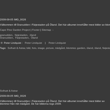
2009-09-05 IMG_0026
Välkommen till Granudden i Färjestaden på Öland. Det här albumet innehåller mest bilder av blo
Cape Pine Garden Project
|
Footer
|
Sitemap
-
granudden
,
färjestaden
,
öland
Granudden
,
Färjestaden
,
Öland
©
Peter Lindquist
:
Peter Lindquist
|
Peter Lindquist
Tags:
Solhatt & Astrar
,
bild
,
foto
,
image
,
picture
,
trädgård
,
blommor
,
garden
,
öland
,
öland
,
färjes
Solhatt & Astrar
2009-09-05 IMG_0026
Välkommen till Granudden i Färjestaden på Öland. Det här albumet innehåller mest bilder av
blommor från min trädgård. De här bilderna togs 2009.