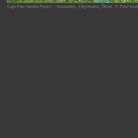
Cape Pine Garden Project
-
Granudden
,
Färjestaden
,
Öland
©
Peter Lind