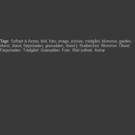
Tags:
Solhatt & Astrar
,
bild
,
foto
,
image
,
picture
,
trädgård
,
blommor
,
garden
,
öland
,
öland
,
färjestaden
,
granudden
,
öland
|
Rudbeckior
,
Blommor
,
Öland
,
Färjestaden
,
Trädgård
,
Granudden
,
Foto
,
Röd solhatt
,
Astrar
,