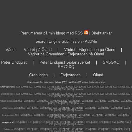
Prenumerera på min blogg med RSS
|
Direktlänkar
Search Engine Submission - AddMe
Väder
:
Vädret på Öland
|
Vädret i Färjestaden på Öland
|
Vädret på Granudden i Färjestaden på Öland
Peter Lindquist
|
Peter Lindquist Sjöfartsverket
|
SM5GXQ
|
SM7GXQ
Granudden
|
Färjestaden
|
Öland
Granudden.info
-
Sitemaps
:
Album
|
WX
|
WX files |
Webcam |
sitemap.xml.gz
Sitemap index:
2005
|
2006
|
2007
|
2008
|
2009
|
2010
|
2011
|
2012
|
2013
|
2014
|
2015
|
2016
|
2017
|
2018
|
2019
|
2020
|
2021
|
2022
|
2023
|
2024
|
2025
|
2026
|
Favoriter
Sitemap (rss):
2005
|
2006
|
2007
|
2008
|
2009
|
2010
|
2011
|
2012
|
2013
|
2014
|
2015
|
2016
|
2017
|
2018
|
2019
|
2020
|
2021
|
2022
|
2023
|
2024
|
2025
|
2026
|
Favoriter
Album sitemaps
:
2005
|
2006
|
2007
|
2008
|
2009
|
2010
|
2011
|
2012
|
2013
|
2014
|
2015
|
2016
|
2017
|
2018
|
2019
|
2020
|
2021
|
2022
|
2023
|
2024
|
2025
|
2026
|
Favoriter
Album.rss
:
2005
|
2006
|
2007
|
2008
|
2009
|
2010
|
2011
|
2012
|
2013
|
2014
|
2015
|
2016
|
2017
|
2018
|
2019
|
2020
|
2021
|
2022
|
2023
|
2024
|
2025
|
2026
|
Favoriter
Images.rss
:
2005
|
2006
|
2007
|
2008
|
2009
|
2010
|
2011
|
2012
|
2013
|
2014
|
2015
|
2016
|
2017
|
2018
|
2019
|
2020
|
2021
|
2022
|
2023
|
2024
|
2025
|
2026
|
Favoriter
Images.xml:
2005
|
2006
|
2007
|
2008
|
2009
|
2010
|
2011
|
2012
|
2013
|
2014
|
2015
|
2016
|
2017
|
2018
|
2019
|
2020
|
2021
|
2022
|
2023
|
2024
|
2025
|
2026
|
Favoriter
Slides.rss
:
2005
|
2006
|
2007
|
2008
|
2009
|
2010
|
2011
|
2012
|
2013
|
2014
|
2015
|
2016
|
2017
|
2018
|
2019
|
2020
|
2021
|
2022
|
2023
|
2024
|
2025
|
2026
|
Favoriter