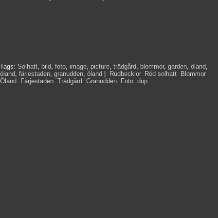
Tags:
Solhatt
,
bild
,
foto
,
image
,
picture
,
trädgård
,
blommor
,
garden
,
öland
,
öland
,
färjestaden
,
granudden
,
öland
|
Rudbeckior
,
Röd solhatt
,
Blommor
,
Öland
,
Färjestaden
,
Trädgård
,
Granudden
,
Foto
,
dup
,