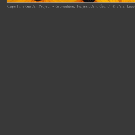
Cape Pine Garden Project
-
Granudden
,
Färjestaden
,
Öland
©
Peter Lind