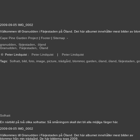
2009-09-05 IMG_0002
Välkommen till Granudden i Färjestaden på Öland. Det här albumet innehåller mest bilder av blo
Cape Pine Garden Project
|
Footer
|
Sitemap
-
granudden
,
färjestaden
,
öland
Granudden
,
Färjestaden
,
Öland
©
Peter Lindquist
:
Peter Lindquist
|
Peter Lindquist
Tags:
Solhatt
,
bild
,
foto
,
image
,
picture
,
trädgård
,
blommor
,
garden
,
öland
,
öland
,
färjestaden
,
g
Solhatt
En närbild på två olika solhattar. Så småningom skall det bli alla möjliga färger här.
2009-09-05 IMG_0002
Välkommen till Granudden i Färjestaden på Öland. Det här albumet innehåller mest bilder av
blommor från min trädgård. De här bilderna togs 2009.