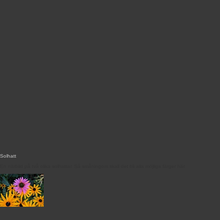
Solhatt
En närbild på två olika solhattar. Så småningom skall det bli alla möjliga färger här.