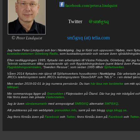
facebook.com/peter.a.lindquist
@sm6gxq
Twitter
©
Peter Lindquist
sm5gxq (at) telia.com
Jag heter
Peter
Lindquist
och bor i
Norrköping
. Jag är född och uppvuxen i
Nybro
, men flytt
kustradiostationen
Göteborg Radio
, som kustradiooperatör och senare även sjöräddningsle
Efter nedläggningen 1995, flyttade min arbetsplats till Västra Frölunda, Göteborg, där jag f
Teknisk samordnare
tillika assisterande sjö- och flygräddningsledare (samt ibland även
Pres
Flygräddningscentralen
, ”Sweden Rescue”, som sedan 1995 tillhör
Sjöfartsverket
.
Våren 2014 flyttades min tjänst till Sjöfartsverkets huvudkontor i
Norrköping
. Där arbetade j
JRCCs telefonsystem samt JRCCs ledningssystem ”DiscoSAR” och ”NILS” – i en delad tjäns
Men sedan 2019-02-01 är jag numera pensionär. Du kan
här läsa min berättelse
om mitt spä
bildspel
.
Min sommarstuga ligger på
Granudden
i Färjestaden på Öland. Där har jag min trädgård och
Här finns även min privata
Väderstation
.
Jag är även
sändareamatör
med anropssignal
SM5GXQ
alternativt
SM7GXQ
.
Allt publiceras på min webbplats
granudden.info
, samt på min blogg
cpgp.blogg.se
.
Jag finns förstås även på
Facebook
och
Twitter
. finns förstås även på
Facebook
och
Twitter
.