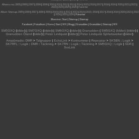
Albums.rss
:
2005
|
2006
|
2007
|
2008
|
2009
|
2010
|
2011
|
2012
|
2013
|
2014
|
2015
|
2016
|
2017
|
2018
|
2019
|
2020
|
2021
|
2022
|
2023
|
2024
|
2025
|
2026
|
Favoriter
Album Sitemap
:
2005
|
2006
|
2007
|
2008
|
2009
|
2010
|
2011
|
2012
|
2013
|
2014
|
2015
| 2016
|
2017
|
2018
|
2019
|
2020
|
2021
|
2022
|
2024
|
2025
|
2026
|
Favoriter
Blommor
:
Start
|
Sitemap
|
Sitemap
Facebook
|
Fotoalbum
|
Home
|
Start
|
WX
|
Blogg
|
Granudden
|
Granudden
|
Sitemap
|
WX
SM5GXQ
(
bilder
) |
SM7GXQ
(
bilder
) |
SM6GXQ
(
bilder
) |
Granudden
(
SM5GXQ (bilder) |bilder
) |
Granudden Öland
(
bilder
) |
Peter Lindquist
(
bilder
) |
Peter Lindquist Sjöfartsverket
(
bilder
)
Amatörradio
:
DMR
>
Talgrupper
|
EchoLink
>
Kortnummer
|
Repeatrar
>
SK5BN
:
Logik
>
SK7RFL
:
Logik
:
DMR
:
Täckning
>
SK7RN
:
Logik
:
Täckning
>
SM5GXQ
:
Logik
|
SDR
|
SvxLink