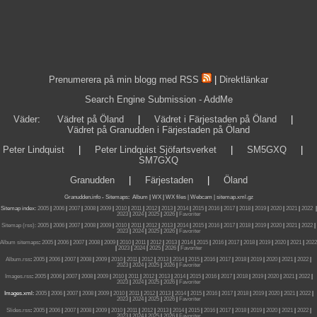
Prenumerera på min blogg med RSS
|
Direktlänkar
Search Engine Submission - AddMe
Väder
:
Vädret på Öland
|
Vädret i Färjestaden på Öland
|
Vädret på Granudden i Färjestaden på Öland
Peter Lindquist
|
Peter Lindquist Sjöfartsverket
|
SM5GXQ
|
SM7GXQ
Granudden
|
Färjestaden
|
Öland
Granudden.info
-
Sitemaps
:
Album
|
WX
|
WX files |
Webcam |
sitemap.xml.gz
Sitemap index:
2005
|
2006
|
2007
|
2008
|
2009
|
2010
|
2011
|
2012
|
2013
|
2014
|
2015
|
2016
|
2017
|
2018
|
2019
|
2020
|
2021
|
2022
|
2023
|
2024
|
2025
|
2026
|
Favoriter
Sitemap (rss):
2005
|
2006
|
2007
|
2008
|
2009
|
2010
|
2011
|
2012
|
2013
|
2014
|
2015
|
2016
|
2017
|
2018
|
2019
|
2020
|
2021
|
2022
|
2023
|
2024
|
2025
|
2026
|
Favoriter
Album sitemaps
:
2005
|
2006
|
2007
|
2008
|
2009
|
2010
|
2011
|
2012
|
2013
|
2014
|
2015
|
2016
|
2017
|
2018
|
2019
|
2020
|
2021
|
2022
|
2023
|
2024
|
2025
|
2026
|
Favoriter
Album.rss
:
2005
|
2006
|
2007
|
2008
|
2009
|
2010
|
2011
|
2012
|
2013
|
2014
|
2015
|
2016
|
2017
|
2018
|
2019
|
2020
|
2021
|
2022
|
2023
|
2024
|
2025
|
2026
|
Favoriter
Images.rss
:
2005
|
2006
|
2007
|
2008
|
2009
|
2010
|
2011
|
2012
|
2013
|
2014
|
2015
|
2016
|
2017
|
2018
|
2019
|
2020
|
2021
|
2022
|
2023
|
2024
|
2025
|
2026
|
Favoriter
Images.xml:
2005
|
2006
|
2007
|
2008
|
2009
|
2010
|
2011
|
2012
|
2013
|
2014
|
2015
|
2016
|
2017
|
2018
|
2019
|
2020
|
2021
|
2022
|
2023
|
2024
|
2025
|
2026
|
Favoriter
Slides.rss
:
2005
|
2006
|
2007
|
2008
|
2009
|
2010
|
2011
|
2012
|
2013
|
2014
|
2015
|
2016
|
2017
|
2018
|
2019
|
2020
|
2021
|
2022
|
2023
|
2024
|
2025
|
2026
|
Favoriter