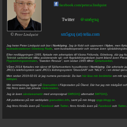
facebook.com/peter.a.lindquist
@sm6gxq
Twitter
©
Peter Lindquist
sm5gxq (at) telia.com
Jag heter
Peter
Lindquist
och bor i
Norrköping
. Jag är född och uppvuxen i
Nybro
, men flytt
kustradiostationen
Göteborg Radio
, som kustradiooperatör och senare även sjöräddningsle
Efter nedläggningen 1995, flyttade min arbetsplats till Västra Frölunda, Göteborg, där jag f
Teknisk samordnare
tillika assisterande sjö- och flygräddningsledare (samt ibland även
Pres
Flygräddningscentralen
, ”Sweden Rescue”, som sedan 1995 tillhör
Sjöfartsverket
.
Våren 2014 flyttades min tjänst till Sjöfartsverkets huvudkontor i
Norrköping
. Där arbetade j
JRCCs telefonsystem samt JRCCs ledningssystem ”DiscoSAR” och ”NILS” – i en delad tjäns
Men sedan 2019-02-01 är jag numera pensionär. Du kan
här läsa min berättelse
om mitt spä
bildspel
.
Min sommarstuga ligger på
Granudden
i Färjestaden på Öland. Där har jag min trädgård och
Här finns även min privata
Väderstation
.
Jag är även
sändareamatör
med anropssignal
SM5GXQ
alternativt
SM7GXQ
.
Allt publiceras på min webbplats
granudden.info
, samt på min blogg
cpgp.blogg.se
.
Jag finns förstås även på
Facebook
och
Twitter
. finns förstås även på
Facebook
och
Twitter
.