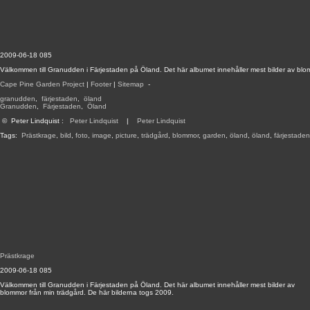
2009-06-18 085
Välkommen till Granudden i Färjestaden på Öland. Det här albumet innehåller mest bilder av blo
Cape Pine Garden Project
|
Footer
|
Sitemap
-
granudden
,
färjestaden
,
öland
Granudden
,
Färjestaden
,
Öland
©
Peter Lindquist
:
Peter Lindquist
|
Peter Lindquist
Tags:
Prästkrage
,
bild
,
foto
,
image
,
picture
,
trädgård
,
blommor
,
garden
,
öland
,
öland
,
färjestaden
Prästkrage
2009-06-18 085
Välkommen till Granudden i Färjestaden på Öland. Det här albumet innehåller mest bilder av
blommor från min trädgård. De här bilderna togs 2009.