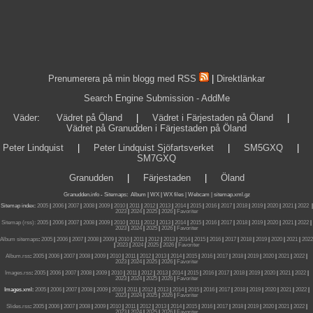
Prenumerera på min blogg med RSS
|
Direktlänkar
Search Engine Submission - AddMe
Väder
:
Vädret på Öland
|
Vädret i Färjestaden på Öland
|
Vädret på Granudden i Färjestaden på Öland
Peter Lindquist
|
Peter Lindquist Sjöfartsverket
|
SM5GXQ
|
SM7GXQ
Granudden
|
Färjestaden
|
Öland
Granudden.info
-
Sitemaps
:
Album
|
WX
|
WX files |
Webcam |
sitemap.xml.gz
Sitemap index:
2005
|
2006
|
2007
|
2008
|
2009
|
2010
|
2011
|
2012
|
2013
|
2014
|
2015
|
2016
|
2017
|
2018
|
2019
|
2020
|
2021
|
2022
|
2023
|
2024
|
2025
|
2026
|
Favoriter
Sitemap (rss):
2005
|
2006
|
2007
|
2008
|
2009
|
2010
|
2011
|
2012
|
2013
|
2014
|
2015
|
2016
|
2017
|
2018
|
2019
|
2020
|
2021
|
2022
|
2023
|
2024
|
2025
|
2026
|
Favoriter
Album sitemaps
:
2005
|
2006
|
2007
|
2008
|
2009
|
2010
|
2011
|
2012
|
2013
|
2014
|
2015
|
2016
|
2017
|
2018
|
2019
|
2020
|
2021
|
2022
|
2023
|
2024
|
2025
|
2026
|
Favoriter
Album.rss
:
2005
|
2006
|
2007
|
2008
|
2009
|
2010
|
2011
|
2012
|
2013
|
2014
|
2015
|
2016
|
2017
|
2018
|
2019
|
2020
|
2021
|
2022
|
2023
|
2024
|
2025
|
2026
|
Favoriter
Images.rss
:
2005
|
2006
|
2007
|
2008
|
2009
|
2010
|
2011
|
2012
|
2013
|
2014
|
2015
|
2016
|
2017
|
2018
|
2019
|
2020
|
2021
|
2022
|
2023
|
2024
|
2025
|
2026
|
Favoriter
Images.xml:
2005
|
2006
|
2007
|
2008
|
2009
|
2010
|
2011
|
2012
|
2013
|
2014
|
2015
|
2016
|
2017
|
2018
|
2019
|
2020
|
2021
|
2022
|
2023
|
2024
|
2025
|
2026
|
Favoriter
Slides.rss
:
2005
|
2006
|
2007
|
2008
|
2009
|
2010
|
2011
|
2012
|
2013
|
2014
|
2015
|
2016
|
2017
|
2018
|
2019
|
2020
|
2021
|
2022
|
2023
|
2024
|
2025
|
2026
|
Favoriter