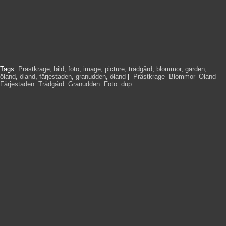
Tags:
Prästkrage
,
bild
,
foto
,
image
,
picture
,
trädgård
,
blommor
,
garden
,
öland
,
öland
,
färjestaden
,
granudden
,
öland
|
Prästkrage
,
Blommor
,
Öland
,
Färjestaden
,
Trädgård
,
Granudden
,
Foto
,
dup
,