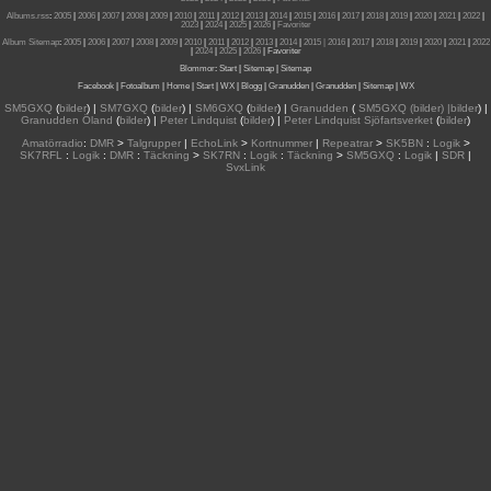
Albums.rss
:
2005
|
2006
|
2007
|
2008
|
2009
|
2010
|
2011
|
2012
|
2013
|
2014
|
2015
|
2016
|
2017
|
2018
|
2019
|
2020
|
2021
|
2022
|
2023
|
2024
|
2025
|
2026
|
Favoriter
Album Sitemap
:
2005
|
2006
|
2007
|
2008
|
2009
|
2010
|
2011
|
2012
|
2013
|
2014
|
2015
| 2016
|
2017
|
2018
|
2019
|
2020
|
2021
|
2022
|
2024
|
2025
|
2026
|
Favoriter
Blommor
:
Start
|
Sitemap
|
Sitemap
Facebook
|
Fotoalbum
|
Home
|
Start
|
WX
|
Blogg
|
Granudden
|
Granudden
|
Sitemap
|
WX
SM5GXQ
(
bilder
) |
SM7GXQ
(
bilder
) |
SM6GXQ
(
bilder
) |
Granudden
(
SM5GXQ (bilder) |bilder
) |
Granudden Öland
(
bilder
) |
Peter Lindquist
(
bilder
) |
Peter Lindquist Sjöfartsverket
(
bilder
)
Amatörradio
:
DMR
>
Talgrupper
|
EchoLink
>
Kortnummer
|
Repeatrar
>
SK5BN
:
Logik
>
SK7RFL
:
Logik
:
DMR
:
Täckning
>
SK7RN
:
Logik
:
Täckning
>
SM5GXQ
:
Logik
|
SDR
|
SvxLink