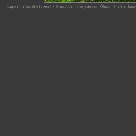
Cape Pine Garden Project
-
Granudden
,
Färjestaden
,
Öland
©
Peter Lind