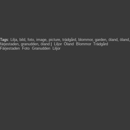
Tags:
Lilja
,
bild
,
foto
,
image
,
picture
,
trädgård
,
blommor
,
garden
,
öland
,
öland
,
färjestaden
,
granudden
,
öland
|
Liljor
,
Öland
,
Blommor
,
Trädgård
,
Färjestaden
,
Foto
,
Granudden
,
Liljor
,