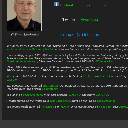
facebook.com/peter.a.lindquist
@sm6gxq
Twitter
©
Peter Lindquist
sm5gxq (at) telia.com
Jag heter
Peter
Lindquist
och bor i
Norrköping
. Jag är född och uppvuxen i
Nybro
, men flytt
kustradiostationen
Göteborg Radio
, som kustradiooperatör och senare även sjöräddningsle
Efter nedläggningen 1995, flyttade min arbetsplats till Västra Frölunda, Göteborg, där jag f
Teknisk samordnare
tillika assisterande sjö- och flygräddningsledare (samt ibland även
Pres
Flygräddningscentralen
, ”Sweden Rescue”, som sedan 1995 tillhör
Sjöfartsverket
.
Våren 2014 flyttades min tjänst till Sjöfartsverkets huvudkontor i
Norrköping
. Där arbetade j
JRCCs telefonsystem samt JRCCs ledningssystem ”DiscoSAR” och ”NILS” – i en delad tjäns
Men sedan 2019-02-01 är jag numera pensionär. Du kan
här läsa min berättelse
om mitt spä
bildspel
.
Min sommarstuga ligger på
Granudden
i Färjestaden på Öland. Där har jag min trädgård och
Här finns även min privata
Väderstation
.
Jag är även
sändareamatör
med anropssignal
SM5GXQ
alternativt
SM7GXQ
.
Allt publiceras på min webbplats
granudden.info
, samt på min blogg
cpgp.blogg.se
.
Jag finns förstås även på
Facebook
och
Twitter
. finns förstås även på
Facebook
och
Twitter
.