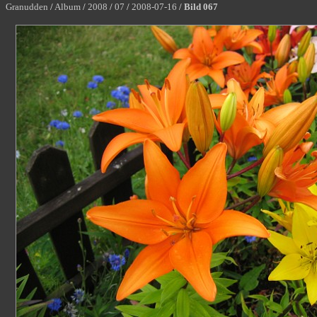
Granudden
/
Album
/
2008
/
07
/
2008-07-16
/
Bild 067