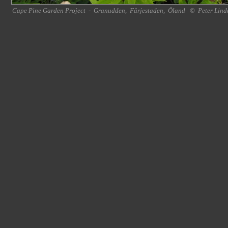
Cape Pine Garden Project
-
Granudden
,
Färjestaden
,
Öland
©
Peter Lind