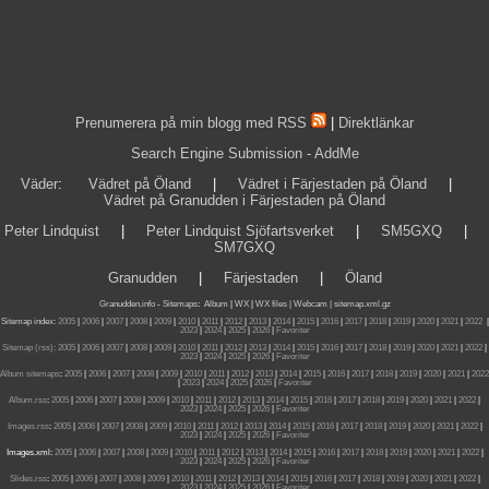
Prenumerera på min blogg med RSS
|
Direktlänkar
Search Engine Submission - AddMe
Väder
:
Vädret på Öland
|
Vädret i Färjestaden på Öland
|
Vädret på Granudden i Färjestaden på Öland
Peter Lindquist
|
Peter Lindquist Sjöfartsverket
|
SM5GXQ
|
SM7GXQ
Granudden
|
Färjestaden
|
Öland
Granudden.info
-
Sitemaps
:
Album
|
WX
|
WX files |
Webcam |
sitemap.xml.gz
Sitemap index:
2005
|
2006
|
2007
|
2008
|
2009
|
2010
|
2011
|
2012
|
2013
|
2014
|
2015
|
2016
|
2017
|
2018
|
2019
|
2020
|
2021
|
2022
|
2023
|
2024
|
2025
|
2026
|
Favoriter
Sitemap (rss):
2005
|
2006
|
2007
|
2008
|
2009
|
2010
|
2011
|
2012
|
2013
|
2014
|
2015
|
2016
|
2017
|
2018
|
2019
|
2020
|
2021
|
2022
|
2023
|
2024
|
2025
|
2026
|
Favoriter
Album sitemaps
:
2005
|
2006
|
2007
|
2008
|
2009
|
2010
|
2011
|
2012
|
2013
|
2014
|
2015
|
2016
|
2017
|
2018
|
2019
|
2020
|
2021
|
2022
|
2023
|
2024
|
2025
|
2026
|
Favoriter
Album.rss
:
2005
|
2006
|
2007
|
2008
|
2009
|
2010
|
2011
|
2012
|
2013
|
2014
|
2015
|
2016
|
2017
|
2018
|
2019
|
2020
|
2021
|
2022
|
2023
|
2024
|
2025
|
2026
|
Favoriter
Images.rss
:
2005
|
2006
|
2007
|
2008
|
2009
|
2010
|
2011
|
2012
|
2013
|
2014
|
2015
|
2016
|
2017
|
2018
|
2019
|
2020
|
2021
|
2022
|
2023
|
2024
|
2025
|
2026
|
Favoriter
Images.xml:
2005
|
2006
|
2007
|
2008
|
2009
|
2010
|
2011
|
2012
|
2013
|
2014
|
2015
|
2016
|
2017
|
2018
|
2019
|
2020
|
2021
|
2022
|
2023
|
2024
|
2025
|
2026
|
Favoriter
Slides.rss
:
2005
|
2006
|
2007
|
2008
|
2009
|
2010
|
2011
|
2012
|
2013
|
2014
|
2015
|
2016
|
2017
|
2018
|
2019
|
2020
|
2021
|
2022
|
2023
|
2024
|
2025
|
2026
|
Favoriter