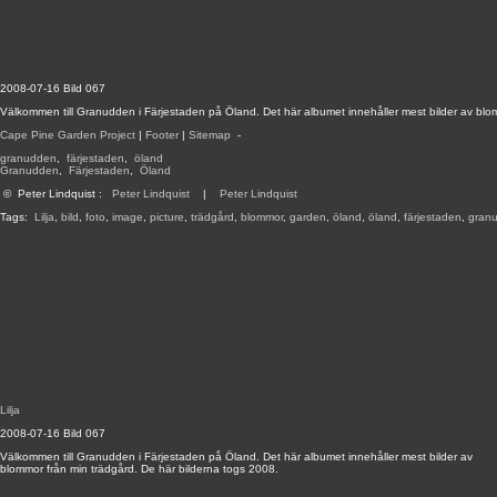
2008-07-16 Bild 067
Välkommen till Granudden i Färjestaden på Öland. Det här albumet innehåller mest bilder av blo
Cape Pine Garden Project
|
Footer
|
Sitemap
-
granudden
,
färjestaden
,
öland
Granudden
,
Färjestaden
,
Öland
©
Peter Lindquist
:
Peter Lindquist
|
Peter Lindquist
Tags:
Lilja
,
bild
,
foto
,
image
,
picture
,
trädgård
,
blommor
,
garden
,
öland
,
öland
,
färjestaden
,
gran
Lilja
2008-07-16 Bild 067
Välkommen till Granudden i Färjestaden på Öland. Det här albumet innehåller mest bilder av
blommor från min trädgård. De här bilderna togs 2008.