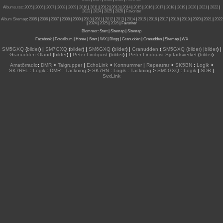
Albums.rss
:
2005
|
2006
|
2007
|
2008
|
2009
|
2010
|
2011
|
2012
|
2013
|
2014
|
2015
|
2016
|
2017
|
2018
|
2019
|
2020
|
2021
|
2022
|
2023
|
2024
|
2025
|
2026
|
Favoriter
Album Sitemap
:
2005
|
2006
|
2007
|
2008
|
2009
|
2010
|
2011
|
2012
|
2013
|
2014
|
2015
| 2016
|
2017
|
2018
|
2019
|
2020
|
2021
|
2022
|
2024
|
2025
|
2026
|
Favoriter
Blommor
:
Start
|
Sitemap
|
Sitemap
Facebook
|
Fotoalbum
|
Home
|
Start
|
WX
|
Blogg
|
Granudden
|
Granudden
|
Sitemap
|
WX
SM5GXQ
(
bilder
) |
SM7GXQ
(
bilder
) |
SM6GXQ
(
bilder
) |
Granudden
(
SM5GXQ (bilder) |bilder
) |
Granudden Öland
(
bilder
) |
Peter Lindquist
(
bilder
) |
Peter Lindquist Sjöfartsverket
(
bilder
)
Amatörradio
:
DMR
>
Talgrupper
|
EchoLink
>
Kortnummer
|
Repeatrar
>
SK5BN
:
Logik
>
SK7RFL
:
Logik
:
DMR
:
Täckning
>
SK7RN
:
Logik
:
Täckning
>
SM5GXQ
:
Logik
|
SDR
|
SvxLink