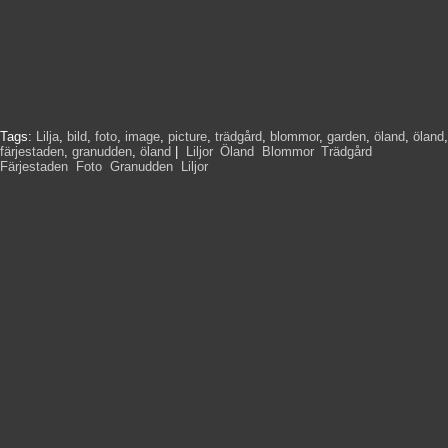
Tags:
Lilja
,
bild
,
foto
,
image
,
picture
,
trädgård
,
blommor
,
garden
,
öland
,
öland
,
färjestaden
,
granudden
,
öland
|
Liljor
,
Öland
,
Blommor
,
Trädgård
,
Färjestaden
,
Foto
,
Granudden
,
Liljor
,