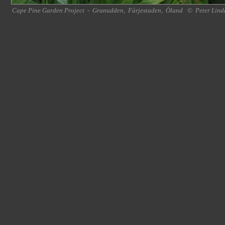
Cape Pine Garden Project
-
Granudden
,
Färjestaden
,
Öland
©
Peter Lind