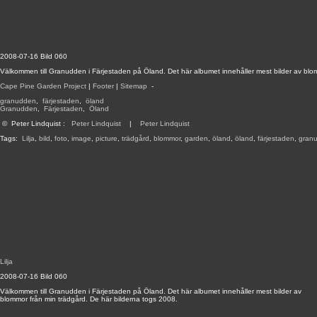
2008-07-16 Bild 060
Välkommen till Granudden i Färjestaden på Öland. Det här albumet innehåller mest bilder av blo
Cape Pine Garden Project
|
Footer
|
Sitemap
-
granudden
,
färjestaden
,
öland
Granudden
,
Färjestaden
,
Öland
©
Peter Lindquist
:
Peter Lindquist
|
Peter Lindquist
Tags:
Lilja
,
bild
,
foto
,
image
,
picture
,
trädgård
,
blommor
,
garden
,
öland
,
öland
,
färjestaden
,
gran
Lilja
2008-07-16 Bild 060
Välkommen till Granudden i Färjestaden på Öland. Det här albumet innehåller mest bilder av
blommor från min trädgård. De här bilderna togs 2008.