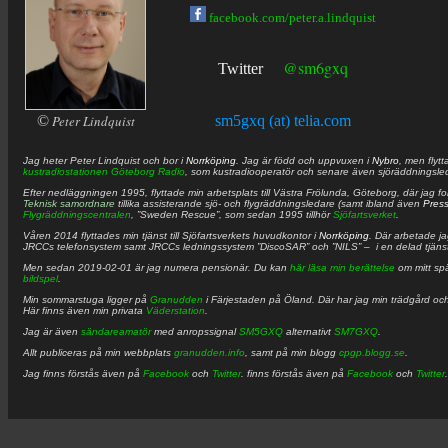
facebook.com/peter.a.lindquist
@sm6gxq
Twitter
©
Peter Lindquist
sm5gxq (at) telia.com
Jag heter
Peter
Lindquist
och bor i
Norrköping
. Jag är född och uppvuxen i
Nybro
, men flytt
kustradiostationen
Göteborg Radio
, som kustradiooperatör och senare även sjöräddningsle
Efter nedläggningen 1995, flyttade min arbetsplats till Västra Frölunda, Göteborg, där jag f
Teknisk samordnare
tillika assisterande sjö- och flygräddningsledare (samt ibland även
Pres
Flygräddningscentralen
, ”Sweden Rescue”, som sedan 1995 tillhör
Sjöfartsverket
.
Våren 2014 flyttades min tjänst till Sjöfartsverkets huvudkontor i
Norrköping
. Där arbetade j
JRCCs telefonsystem samt JRCCs ledningssystem ”DiscoSAR” och ”NILS” – i en delad tjäns
Men sedan 2019-02-01 är jag numera pensionär. Du kan
här läsa min berättelse
om mitt spä
bildspel
.
Min sommarstuga ligger på
Granudden
i Färjestaden på Öland. Där har jag min trädgård och
Här finns även min privata
Väderstation
.
Jag är även
sändareamatör
med anropssignal
SM5GXQ
alternativt
SM7GXQ
.
Allt publiceras på min webbplats
granudden.info
, samt på min blogg
cpgp.blogg.se
.
Jag finns förstås även på
Facebook
och
Twitter
. finns förstås även på
Facebook
och
Twitter
.