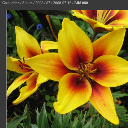
Granudden
/
Album
/
2008
/
07
/
2008-07-16
/
Bild 060