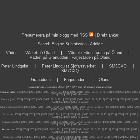
Prenumerera på min blogg med RSS
|
Direktlänkar
Search Engine Submission - AddMe
Väder
:
Vädret på Öland
|
Vädret i Färjestaden på Öland
|
Vädret på Granudden i Färjestaden på Öland
Peter Lindquist
|
Peter Lindquist Sjöfartsverket
|
SM5GXQ
|
SM7GXQ
Granudden
|
Färjestaden
|
Öland
Granudden.info
-
Sitemaps
:
Album
|
WX
|
WX files |
Webcam |
sitemap.xml.gz
Sitemap index:
2005
|
2006
|
2007
|
2008
|
2009
|
2010
|
2011
|
2012
|
2013
|
2014
|
2015
|
2016
|
2017
|
2018
|
2019
|
2020
|
2021
|
2022
|
2023
|
2024
|
2025
|
2026
|
Favoriter
Sitemap (rss):
2005
|
2006
|
2007
|
2008
|
2009
|
2010
|
2011
|
2012
|
2013
|
2014
|
2015
|
2016
|
2017
|
2018
|
2019
|
2020
|
2021
|
2022
|
2023
|
2024
|
2025
|
2026
|
Favoriter
Album sitemaps
:
2005
|
2006
|
2007
|
2008
|
2009
|
2010
|
2011
|
2012
|
2013
|
2014
|
2015
|
2016
|
2017
|
2018
|
2019
|
2020
|
2021
|
2022
|
2023
|
2024
|
2025
|
2026
|
Favoriter
Album.rss
:
2005
|
2006
|
2007
|
2008
|
2009
|
2010
|
2011
|
2012
|
2013
|
2014
|
2015
|
2016
|
2017
|
2018
|
2019
|
2020
|
2021
|
2022
|
2023
|
2024
|
2025
|
2026
|
Favoriter
Images.rss
:
2005
|
2006
|
2007
|
2008
|
2009
|
2010
|
2011
|
2012
|
2013
|
2014
|
2015
|
2016
|
2017
|
2018
|
2019
|
2020
|
2021
|
2022
|
2023
|
2024
|
2025
|
2026
|
Favoriter
Images.xml:
2005
|
2006
|
2007
|
2008
|
2009
|
2010
|
2011
|
2012
|
2013
|
2014
|
2015
|
2016
|
2017
|
2018
|
2019
|
2020
|
2021
|
2022
|
2023
|
2024
|
2025
|
2026
|
Favoriter
Slides.rss
:
2005
|
2006
|
2007
|
2008
|
2009
|
2010
|
2011
|
2012
|
2013
|
2014
|
2015
|
2016
|
2017
|
2018
|
2019
|
2020
|
2021
|
2022
|
2023
|
2024
|
2025
|
2026
|
Favoriter