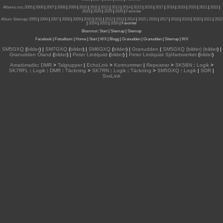
Albums.rss
:
2005
|
2006
|
2007
|
2008
|
2009
|
2010
|
2011
|
2012
|
2013
|
2014
|
2015
|
2016
|
2017
|
2018
|
2019
|
2020
|
2021
|
2022
|
2023
|
2024
|
2025
|
2026
|
Favoriter
Album Sitemap
:
2005
|
2006
|
2007
|
2008
|
2009
|
2010
|
2011
|
2012
|
2013
|
2014
|
2015
| 2016
|
2017
|
2018
|
2019
|
2020
|
2021
|
2022
|
2024
|
2025
|
2026
|
Favoriter
Blommor
:
Start
|
Sitemap
|
Sitemap
Facebook
|
Fotoalbum
|
Home
|
Start
|
WX
|
Blogg
|
Granudden
|
Granudden
|
Sitemap
|
WX
SM5GXQ
(
bilder
) |
SM7GXQ
(
bilder
) |
SM6GXQ
(
bilder
) |
Granudden
(
SM5GXQ (bilder) |bilder
) |
Granudden Öland
(
bilder
) |
Peter Lindquist
(
bilder
) |
Peter Lindquist Sjöfartsverket
(
bilder
)
Amatörradio
:
DMR
>
Talgrupper
|
EchoLink
>
Kortnummer
|
Repeatrar
>
SK5BN
:
Logik
>
SK7RFL
:
Logik
:
DMR
:
Täckning
>
SK7RN
:
Logik
:
Täckning
>
SM5GXQ
:
Logik
|
SDR
|
SvxLink