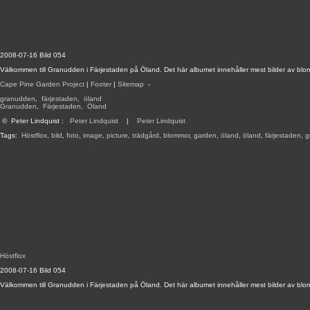
2008-07-16 Bild 054
Välkommen till Granudden i Färjestaden på Öland. Det här albumet innehåller mest bilder av blo
Cape Pine Garden Project
|
Footer
|
Sitemap
-
granudden
,
färjestaden
,
öland
Granudden
,
Färjestaden
,
Öland
©
Peter Lindquist
:
Peter Lindquist
|
Peter Lindquist
Tags:
Höstflox
,
bild
,
foto
,
image
,
picture
,
trädgård
,
blommor
,
garden
,
öland
,
öland
,
färjestaden
,
g
Höstflox
2008-07-16 Bild 054
Välkommen till Granudden i Färjestaden på Öland. Det här albumet innehåller mest bilder av blo