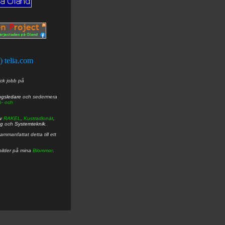
t) telia.com
ick jobb på
ngsledare
och sedermera
ö- och
av
RAKEL
,
Kustradionät
,
ng
och
Systemteknik
.
mmanfattat detta till ett
bilder på mina
Blommor
.