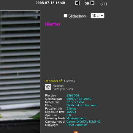
2008-07-16 16:40
50
(97)
Slideshow
Höstflox
Fler bilder på:
Höstflox
Höstflox
Phlox paniculata
File size
:
1363500
,
Original date
:
2008-07-16 16:40
,
Resolution
:
2272 x 1704
,
Flash
:
Flash did not fire, auto
,
Focal length
:
5.8mm
,
Exposure time
:
1/200s
,
Aperture
:
5.6
,
Metering Mode
:
Multi-segment
,
Camera model
Canon DIGITAL IXUS 40
,
Copyright
:
Peter Lindquist