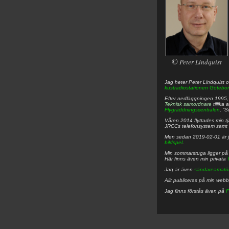
©
Peter Lindquist
Jag heter
Peter
Lindquist
o
kustradiostationen
Götebor
Efter nedläggningen 1995, f
Teknisk samordnare
tillika
Flygräddningscentralen
, ”
Våren 2014 flyttades min tjä
JRCCs telefonsystem samt 
Men sedan 2019-02-01 är 
bildspel
.
Min sommarstuga ligger p
Här finns även min privata
Jag är även
sändareamatö
Allt publiceras på min web
Jag finns förstås även på
F