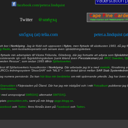
facebook.com/peter.a.lindquist
@sm6gxq
Twitter
sm5gxq (at) telia.com
peter.a.lindquist (a
ch bor i
Norrköping
. Jag är född och uppvuxen i
Nybro
, men flyttade till västkusten 1983, då jag f
g Radio
, som kustradiooperatör och senare även sjöräddningsledare.
lyttade min arbetsplats till Västra Frölunda, Göteborg, där jag fortsatte att arbeta som
Sjöräddni
 assisterande sjö- och flygräddningsledare (samt ibland även
Presstalesman
) på
JRCC Sweden
,
Sj
Sweden Rescue”, som sedan 1995 tillhör
Sjöfartsverket
.
nst till Sjöfartsverkets huvudkontor i
Norrköping
. Där arbetade jag bl a med
statistik
, förvaltning 
JRCCs ledningssystem ”DiscoSAR” och ”NILS” – i en delad tjänst mellan
SAR Stab Systemledni
jag numera pensionär. Du kan
här läsa min berättelse
om mitt spännande yrkesliv. Jag har även sa
å
Granudden
i Färjestaden på Öland. Där har jag min trädgård och i mitt
Fotoalbum
publicerar jag 
Väderstation
.
r
med anropssignal
SM5GXQ
alternativt
SM7GXQ
.
bplats
granudden.info
, samt på min blogg
cpgp.blogg.se
.
acebook
och
Twitter
. finns förstås även på
Facebook
och
Twitter
.