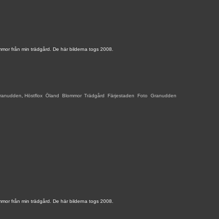
mmor från min trädgård. De här bilderna togs 2008.
ranudden
,
Höstflox
,
Öland
,
Blommor
,
Trädgård
,
Färjestaden
,
Foto
,
Granudden
,
mmor från min trädgård. De här bilderna togs 2008.