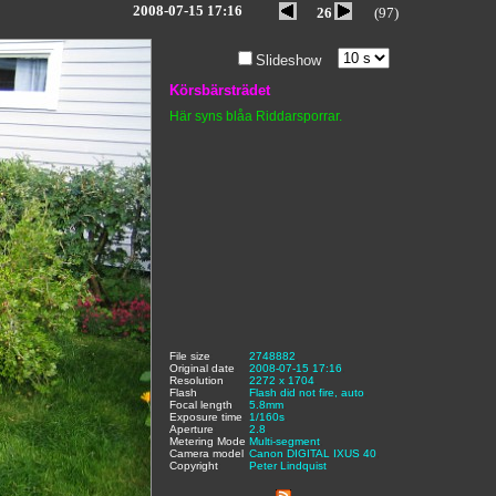
2008-07-15 17:16
26
(97)
Slideshow
Körsbärsträdet
Här syns blåa Riddarsporrar.
File size
:
2748882
,
Original date
:
2008-07-15 17:16
,
Resolution
:
2272 x 1704
,
Flash
:
Flash did not fire, auto
,
Focal length
:
5.8mm
,
Exposure time
:
1/160s
,
Aperture
:
2.8
,
Metering Mode
:
Multi-segment
,
Camera model
Canon DIGITAL IXUS 40
,
Copyright
:
Peter Lindquist