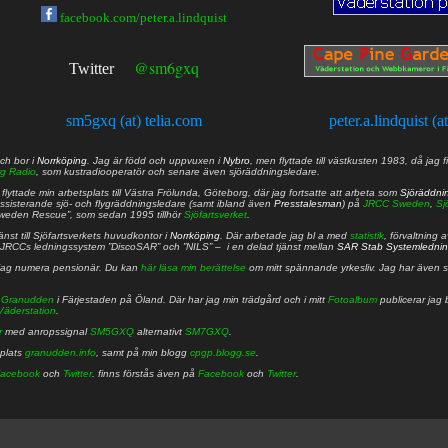
facebook.com/peter.a.lindquist
@sm6gxq
Twitter
sm5gxq (at) telia.com
peter.a.lindquist (a
ch bor i
Norrköping
. Jag är född och uppvuxen i
Nybro
, men flyttade till västkusten 1983, då jag f
g Radio
, som kustradiooperatör och senare även sjöräddningsledare.
lyttade min arbetsplats till Västra Frölunda, Göteborg, där jag fortsatte att arbeta som
Sjöräddni
 assisterande sjö- och flygräddningsledare (samt ibland även
Presstalesman
) på
JRCC Sweden
,
Sj
Sweden Rescue”, som sedan 1995 tillhör
Sjöfartsverket
.
nst till Sjöfartsverkets huvudkontor i
Norrköping
. Där arbetade jag bl a med
statistik
, förvaltning 
JRCCs ledningssystem ”DiscoSAR” och ”NILS” – i en delad tjänst mellan
SAR Stab Systemledni
jag numera pensionär. Du kan
här läsa min berättelse
om mitt spännande yrkesliv. Jag har även sa
å
Granudden
i Färjestaden på Öland. Där har jag min trädgård och i mitt
Fotoalbum
publicerar jag 
Väderstation
.
r
med anropssignal
SM5GXQ
alternativt
SM7GXQ
.
bplats
granudden.info
, samt på min blogg
cpgp.blogg.se
.
acebook
och
Twitter
. finns förstås även på
Facebook
och
Twitter
.