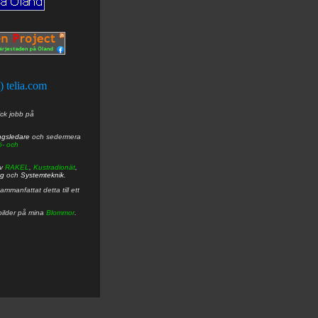
t) telia.com
ick jobb på
ngsledare
och sedermera
ö- och
av
RAKEL
,
Kustradionät
,
ng
och
Systemteknik
.
mmanfattat detta till ett
bilder på mina
Blommor
.