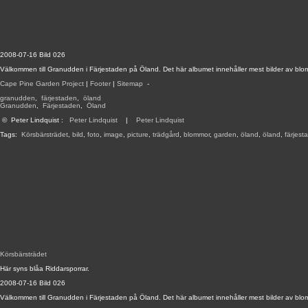
2008-07-16 Bild 026
Välkommen till Granudden i Färjestaden på Öland. Det här albumet innehåller mest bilder av blo
Cape Pine Garden Project
|
Footer
|
Sitemap
-
granudden
,
färjestaden
,
öland
Granudden
,
Färjestaden
,
Öland
©
Peter Lindquist
:
Peter Lindquist
|
Peter Lindquist
Tags:
Körsbärsträdet
,
bild
,
foto
,
image
,
picture
,
trädgård
,
blommor
,
garden
,
öland
,
öland
,
färjest
Körsbärsträdet
Här syns blåa Riddarsporrar.
2008-07-16 Bild 026
Välkommen till Granudden i Färjestaden på Öland. Det här albumet innehåller mest bilder av blo