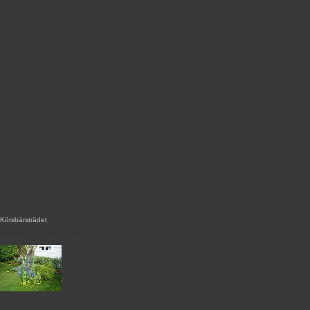
Körsbärsträdet
Här syns blåa Riddarsporrar.