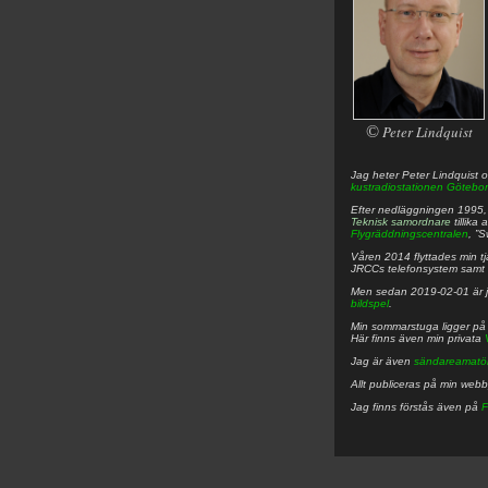
©
Peter Lindquist
Jag heter
Peter
Lindquist
o
kustradiostationen
Götebor
Efter nedläggningen 1995, f
Teknisk samordnare
tillika
Flygräddningscentralen
, ”
Våren 2014 flyttades min tjä
JRCCs telefonsystem samt 
Men sedan 2019-02-01 är 
bildspel
.
Min sommarstuga ligger p
Här finns även min privata
Jag är även
sändareamatö
Allt publiceras på min web
Jag finns förstås även på
F