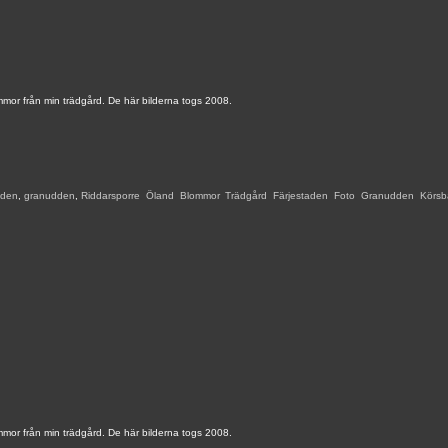
mmor från min trädgård. De här bilderna togs 2008.
aden
,
granudden
,
Riddarsporre
,
Öland
,
Blommor
,
Trädgård
,
Färjestaden
,
Foto
,
Granudden
,
Körsb
mmor från min trädgård. De här bilderna togs 2008.