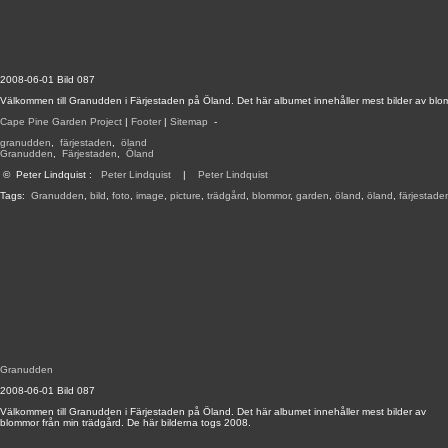
2008-06-01 Bild 087
Välkommen till Granudden i Färjestaden på Öland. Det här albumet innehåller mest bilder av blo
Cape Pine Garden Project
|
Footer
|
Sitemap
-
granudden
,
färjestaden
,
öland
Granudden
,
Färjestaden
,
Öland
©
Peter Lindquist
:
Peter Lindquist
|
Peter Lindquist
Tags:
Granudden
,
bild
,
foto
,
image
,
picture
,
trädgård
,
blommor
,
garden
,
öland
,
öland
,
färjestade
Granudden
2008-06-01 Bild 087
Välkommen till Granudden i Färjestaden på Öland. Det här albumet innehåller mest bilder av
blommor från min trädgård. De här bilderna togs 2008.