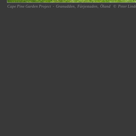
Cape Pine Garden Project
-
Granudden
,
Färjestaden
,
Öland
©
Peter Lind