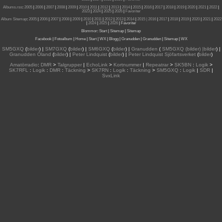
Albums.rss
:
2005
|
2006
|
2007
|
2008
|
2009
|
2010
|
2011
|
2012
|
2013
|
2014
|
2015
|
2016
|
2017
|
2018
|
2019
|
2020
|
2021
|
2022
|
2023
|
2024
|
2025
|
2026
|
Favoriter
Album Sitemap
:
2005
|
2006
|
2007
|
2008
|
2009
|
2010
|
2011
|
2012
|
2013
|
2014
|
2015
| 2016
|
2017
|
2018
|
2019
|
2020
|
2021
|
2022
|
2024
|
2025
|
2026
|
Favoriter
Blommor
:
Start
|
Sitemap
|
Sitemap
Facebook
|
Fotoalbum
|
Home
|
Start
|
WX
|
Blogg
|
Granudden
|
Granudden
|
Sitemap
|
WX
SM5GXQ
(
bilder
) |
SM7GXQ
(
bilder
) |
SM6GXQ
(
bilder
) |
Granudden
(
SM5GXQ (bilder) |bilder
) |
Granudden Öland
(
bilder
) |
Peter Lindquist
(
bilder
) |
Peter Lindquist Sjöfartsverket
(
bilder
)
Amatörradio
:
DMR
>
Talgrupper
|
EchoLink
>
Kortnummer
|
Repeatrar
>
SK5BN
:
Logik
>
SK7RFL
:
Logik
:
DMR
:
Täckning
>
SK7RN
:
Logik
:
Täckning
>
SM5GXQ
:
Logik
|
SDR
|
SvxLink