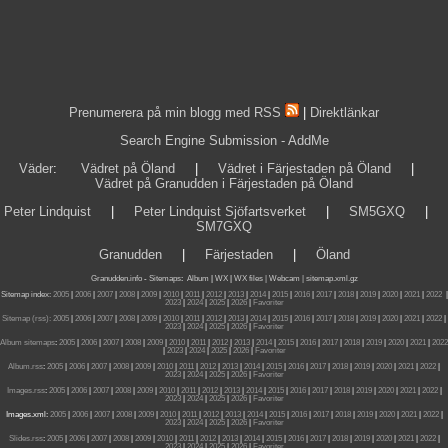
Prenumerera på min blogg med RSS
|
Direktlänkar
Search Engine Submission - AddMe
Väder
:
Vädret på Öland
|
Vädret i Färjestaden på Öland
|
Vädret på Granudden i Färjestaden på Öland
Peter Lindquist
|
Peter Lindquist Sjöfartsverket
|
SM5GXQ
|
SM7GXQ
Granudden
|
Färjestaden
|
Öland
Granudden.info
-
Sitemaps
:
Album
|
WX
|
WX files |
Webcam |
sitemap.xml.gz
Sitemap index:
2005
|
2006
|
2007
|
2008
|
2009
|
2010
|
2011
|
2012
|
2013
|
2014
|
2015
|
2016
|
2017
|
2018
|
2019
|
2020
|
2021
|
2022
|
2023
|
2024
|
2025
|
2026
|
Favoriter
Sitemap (rss):
2005
|
2006
|
2007
|
2008
|
2009
|
2010
|
2011
|
2012
|
2013
|
2014
|
2015
|
2016
|
2017
|
2018
|
2019
|
2020
|
2021
|
2022
|
2023
|
2024
|
2025
|
2026
|
Favoriter
Album sitemaps
:
2005
|
2006
|
2007
|
2008
|
2009
|
2010
|
2011
|
2012
|
2013
|
2014
|
2015
|
2016
|
2017
|
2018
|
2019
|
2020
|
2021
|
2022
|
2023
|
2024
|
2025
|
2026
|
Favoriter
Album.rss
:
2005
|
2006
|
2007
|
2008
|
2009
|
2010
|
2011
|
2012
|
2013
|
2014
|
2015
|
2016
|
2017
|
2018
|
2019
|
2020
|
2021
|
2022
|
2023
|
2024
|
2025
|
2026
|
Favoriter
Images.rss
:
2005
|
2006
|
2007
|
2008
|
2009
|
2010
|
2011
|
2012
|
2013
|
2014
|
2015
|
2016
|
2017
|
2018
|
2019
|
2020
|
2021
|
2022
|
2023
|
2024
|
2025
|
2026
|
Favoriter
Images.xml:
2005
|
2006
|
2007
|
2008
|
2009
|
2010
|
2011
|
2012
|
2013
|
2014
|
2015
|
2016
|
2017
|
2018
|
2019
|
2020
|
2021
|
2022
|
2023
|
2024
|
2025
|
2026
|
Favoriter
Slides.rss
:
2005
|
2006
|
2007
|
2008
|
2009
|
2010
|
2011
|
2012
|
2013
|
2014
|
2015
|
2016
|
2017
|
2018
|
2019
|
2020
|
2021
|
2022
|
2023
|
2024
|
2025
|
2026
|
Favoriter