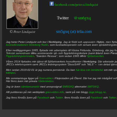
facebook.com/peter.a.lindquist
@sm6gxq
Twitter
©
Peter Lindquist
sm5gxq (at) telia.com
Jag heter
Peter
Lindquist
och bor i
Norrköping
. Jag är född och uppvuxen i
Nybro
, men flytt
kustradiostationen
Göteborg Radio
, som kustradiooperatör och senare även sjöräddningsle
Efter nedläggningen 1995, flyttade min arbetsplats till Västra Frölunda, Göteborg, där jag f
Teknisk samordnare
tillika assisterande sjö- och flygräddningsledare (samt ibland även
Pres
Flygräddningscentralen
, ”Sweden Rescue”, som sedan 1995 tillhör
Sjöfartsverket
.
Våren 2014 flyttades min tjänst till Sjöfartsverkets huvudkontor i
Norrköping
. Där arbetade j
JRCCs telefonsystem samt JRCCs ledningssystem ”DiscoSAR” och ”NILS” – i en delad tjäns
Men sedan 2019-02-01 är jag numera pensionär. Du kan
här läsa min berättelse
om mitt spä
bildspel
.
Min sommarstuga ligger på
Granudden
i Färjestaden på Öland. Där har jag min trädgård och
Här finns även min privata
Väderstation
.
Jag är även
sändareamatör
med anropssignal
SM5GXQ
alternativt
SM7GXQ
.
Allt publiceras på min webbplats
granudden.info
, samt på min blogg
cpgp.blogg.se
.
Jag finns förstås även på
Facebook
och
Twitter
. finns förstås även på
Facebook
och
Twitter
.