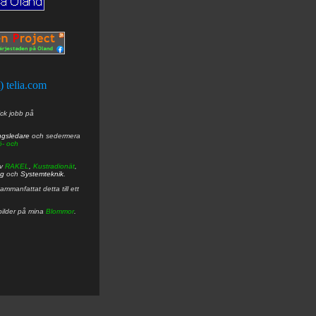
t) telia.com
ick jobb på
ngsledare
och sedermera
ö- och
av
RAKEL
,
Kustradionät
,
ng
och
Systemteknik
.
mmanfattat detta till ett
bilder på mina
Blommor
.