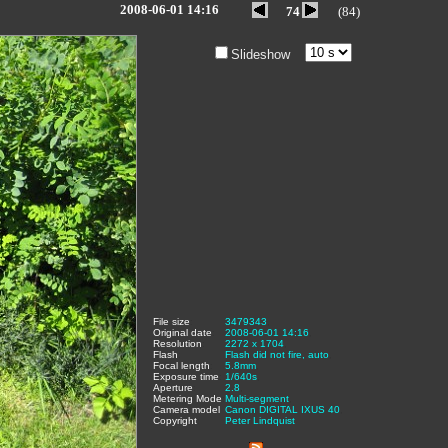
2008-06-01 14:16
74
(84)
Slideshow
File size
:
3479343
,
Original date
:
2008-06-01 14:16
,
Resolution
:
2272 x 1704
,
Flash
:
Flash did not fire, auto
,
Focal length
:
5.8mm
,
Exposure time
:
1/640s
,
Aperture
:
2.8
,
Metering Mode
:
Multi-segment
,
Camera model
Canon DIGITAL IXUS 40
,
Copyright
:
Peter Lindquist