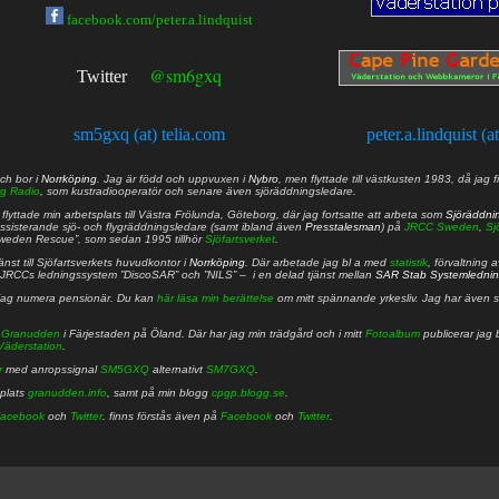
facebook.com/peter.a.lindquist
@sm6gxq
Twitter
sm5gxq (at) telia.com
peter.a.lindquist (a
ch bor i
Norrköping
. Jag är född och uppvuxen i
Nybro
, men flyttade till västkusten 1983, då jag f
g Radio
, som kustradiooperatör och senare även sjöräddningsledare.
lyttade min arbetsplats till Västra Frölunda, Göteborg, där jag fortsatte att arbeta som
Sjöräddni
 assisterande sjö- och flygräddningsledare (samt ibland även
Presstalesman
) på
JRCC Sweden
,
Sj
Sweden Rescue”, som sedan 1995 tillhör
Sjöfartsverket
.
nst till Sjöfartsverkets huvudkontor i
Norrköping
. Där arbetade jag bl a med
statistik
, förvaltning 
JRCCs ledningssystem ”DiscoSAR” och ”NILS” – i en delad tjänst mellan
SAR Stab Systemledni
jag numera pensionär. Du kan
här läsa min berättelse
om mitt spännande yrkesliv. Jag har även sa
å
Granudden
i Färjestaden på Öland. Där har jag min trädgård och i mitt
Fotoalbum
publicerar jag 
Väderstation
.
r
med anropssignal
SM5GXQ
alternativt
SM7GXQ
.
bplats
granudden.info
, samt på min blogg
cpgp.blogg.se
.
acebook
och
Twitter
. finns förstås även på
Facebook
och
Twitter
.