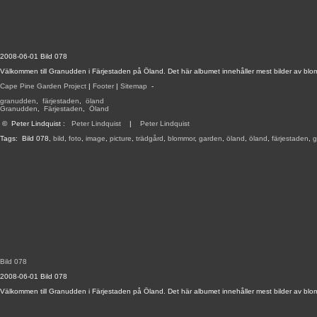
2008-06-01 Bild 078
Välkommen till Granudden i Färjestaden på Öland. Det här albumet innehåller mest bilder av blo
Cape Pine Garden Project
|
Footer
|
Sitemap
-
granudden
,
färjestaden
,
öland
Granudden
,
Färjestaden
,
Öland
©
Peter Lindquist
:
Peter Lindquist
|
Peter Lindquist
Tags:
Bild 078
,
bild
,
foto
,
image
,
picture
,
trädgård
,
blommor
,
garden
,
öland
,
öland
,
färjestaden
,
g
Bild 078
2008-06-01 Bild 078
Välkommen till Granudden i Färjestaden på Öland. Det här albumet innehåller mest bilder av blo