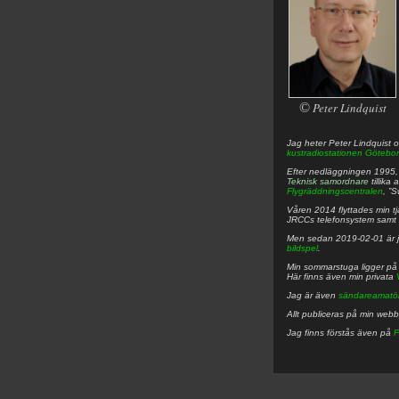
©
Peter Lindquist
Jag heter
Peter
Lindquist
o
kustradiostationen
Götebor
Efter nedläggningen 1995, f
Teknisk samordnare
tillika
Flygräddningscentralen
, ”
Våren 2014 flyttades min tjä
JRCCs telefonsystem samt 
Men sedan 2019-02-01 är 
bildspel
.
Min sommarstuga ligger p
Här finns även min privata
Jag är även
sändareamatö
Allt publiceras på min web
Jag finns förstås även på
F