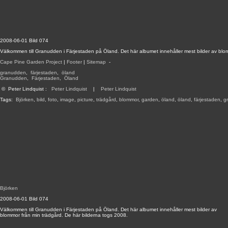
2008-06-01 Bild 074
Välkommen till Granudden i Färjestaden på Öland. Det här albumet innehåller mest bilder av blo
Cape Pine Garden Project
|
Footer
|
Sitemap
-
granudden
,
färjestaden
,
öland
Granudden
,
Färjestaden
,
Öland
©
Peter Lindquist
:
Peter Lindquist
|
Peter Lindquist
Tags:
Björken
,
bild
,
foto
,
image
,
picture
,
trädgård
,
blommor
,
garden
,
öland
,
öland
,
färjestaden
,
g
Björken
2008-06-01 Bild 074
Välkommen till Granudden i Färjestaden på Öland. Det här albumet innehåller mest bilder av
blommor från min trädgård. De här bilderna togs 2008.