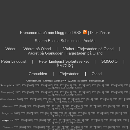
Prenumerera på min blogg med RSS
|
Direktlänkar
Search Engine Submission - AddMe
Väder
:
Vädret på Öland
|
Vädret i Färjestaden på Öland
|
Vädret på Granudden i Färjestaden på Öland
Peter Lindquist
|
Peter Lindquist Sjöfartsverket
|
SM5GXQ
|
SM7GXQ
Granudden
|
Färjestaden
|
Öland
Granudden.info
-
Sitemaps
:
Album
|
WX
|
WX files |
Webcam |
sitemap.xml.gz
Sitemap index:
2005
|
2006
|
2007
|
2008
|
2009
|
2010
|
2011
|
2012
|
2013
|
2014
|
2015
|
2016
|
2017
|
2018
|
2019
|
2020
|
2021
|
2022
|
2023
|
2024
|
2025
|
2026
|
Favoriter
Sitemap (rss):
2005
|
2006
|
2007
|
2008
|
2009
|
2010
|
2011
|
2012
|
2013
|
2014
|
2015
|
2016
|
2017
|
2018
|
2019
|
2020
|
2021
|
2022
|
2023
|
2024
|
2025
|
2026
|
Favoriter
Album sitemaps
:
2005
|
2006
|
2007
|
2008
|
2009
|
2010
|
2011
|
2012
|
2013
|
2014
|
2015
|
2016
|
2017
|
2018
|
2019
|
2020
|
2021
|
2022
|
2023
|
2024
|
2025
|
2026
|
Favoriter
Album.rss
:
2005
|
2006
|
2007
|
2008
|
2009
|
2010
|
2011
|
2012
|
2013
|
2014
|
2015
|
2016
|
2017
|
2018
|
2019
|
2020
|
2021
|
2022
|
2023
|
2024
|
2025
|
2026
|
Favoriter
Images.rss
:
2005
|
2006
|
2007
|
2008
|
2009
|
2010
|
2011
|
2012
|
2013
|
2014
|
2015
|
2016
|
2017
|
2018
|
2019
|
2020
|
2021
|
2022
|
2023
|
2024
|
2025
|
2026
|
Favoriter
Images.xml:
2005
|
2006
|
2007
|
2008
|
2009
|
2010
|
2011
|
2012
|
2013
|
2014
|
2015
|
2016
|
2017
|
2018
|
2019
|
2020
|
2021
|
2022
|
2023
|
2024
|
2025
|
2026
|
Favoriter
Slides.rss
:
2005
|
2006
|
2007
|
2008
|
2009
|
2010
|
2011
|
2012
|
2013
|
2014
|
2015
|
2016
|
2017
|
2018
|
2019
|
2020
|
2021
|
2022
|
2023
|
2024
|
2025
|
2026
|
Favoriter