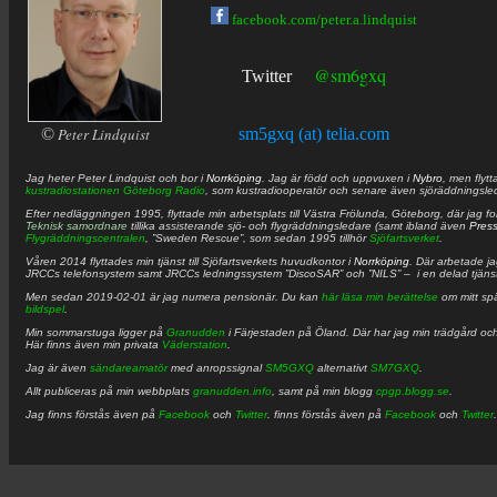
facebook.com/peter.a.lindquist
@sm6gxq
Twitter
©
Peter Lindquist
sm5gxq (at) telia.com
Jag heter
Peter
Lindquist
och bor i
Norrköping
. Jag är född och uppvuxen i
Nybro
, men flytt
kustradiostationen
Göteborg Radio
, som kustradiooperatör och senare även sjöräddningsle
Efter nedläggningen 1995, flyttade min arbetsplats till Västra Frölunda, Göteborg, där jag f
Teknisk samordnare
tillika assisterande sjö- och flygräddningsledare (samt ibland även
Pres
Flygräddningscentralen
, ”Sweden Rescue”, som sedan 1995 tillhör
Sjöfartsverket
.
Våren 2014 flyttades min tjänst till Sjöfartsverkets huvudkontor i
Norrköping
. Där arbetade j
JRCCs telefonsystem samt JRCCs ledningssystem ”DiscoSAR” och ”NILS” – i en delad tjäns
Men sedan 2019-02-01 är jag numera pensionär. Du kan
här läsa min berättelse
om mitt spä
bildspel
.
Min sommarstuga ligger på
Granudden
i Färjestaden på Öland. Där har jag min trädgård och
Här finns även min privata
Väderstation
.
Jag är även
sändareamatör
med anropssignal
SM5GXQ
alternativt
SM7GXQ
.
Allt publiceras på min webbplats
granudden.info
, samt på min blogg
cpgp.blogg.se
.
Jag finns förstås även på
Facebook
och
Twitter
. finns förstås även på
Facebook
och
Twitter
.