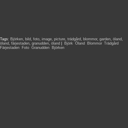
Tags:
Björken
,
bild
,
foto
,
image
,
picture
,
trädgård
,
blommor
,
garden
,
öland
,
öland
,
färjestaden
,
granudden
,
öland
|
Björk
,
Öland
,
Blommor
,
Trädgård
,
Färjestaden
,
Foto
,
Granudden
,
Björken
,