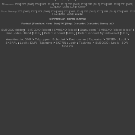
Albums.rss
:
2005
|
2006
|
2007
|
2008
|
2009
|
2010
|
2011
|
2012
|
2013
|
2014
|
2015
|
2016
|
2017
|
2018
|
2019
|
2020
|
2021
|
2022
|
2023
|
2024
|
2025
|
2026
|
Favoriter
Album Sitemap
:
2005
|
2006
|
2007
|
2008
|
2009
|
2010
|
2011
|
2012
|
2013
|
2014
|
2015
| 2016
|
2017
|
2018
|
2019
|
2020
|
2021
|
2022
|
2024
|
2025
|
2026
|
Favoriter
Blommor
:
Start
|
Sitemap
|
Sitemap
Facebook
|
Fotoalbum
|
Home
|
Start
|
WX
|
Blogg
|
Granudden
|
Granudden
|
Sitemap
|
WX
SM5GXQ
(
bilder
) |
SM7GXQ
(
bilder
) |
SM6GXQ
(
bilder
) |
Granudden
(
SM5GXQ (bilder) |bilder
) |
Granudden Öland
(
bilder
) |
Peter Lindquist
(
bilder
) |
Peter Lindquist Sjöfartsverket
(
bilder
)
Amatörradio
:
DMR
>
Talgrupper
|
EchoLink
>
Kortnummer
|
Repeatrar
>
SK5BN
:
Logik
>
SK7RFL
:
Logik
:
DMR
:
Täckning
>
SK7RN
:
Logik
:
Täckning
>
SM5GXQ
:
Logik
|
SDR
|
SvxLink