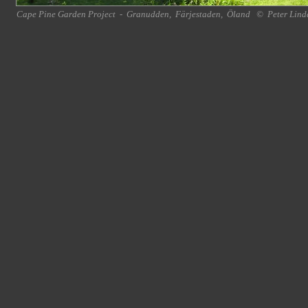
Cape Pine Garden Project
-
Granudden
,
Färjestaden
,
Öland
©
Peter Lind