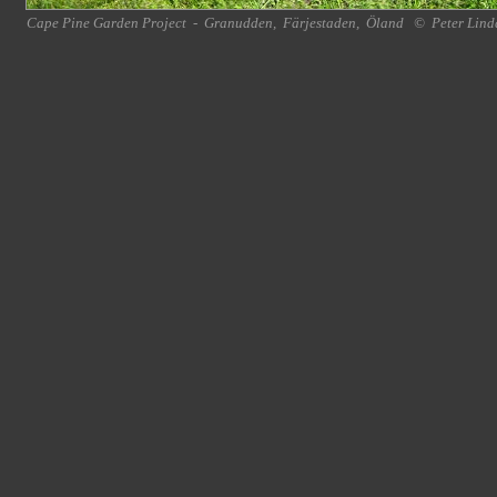
Cape Pine Garden Project
-
Granudden
,
Färjestaden
,
Öland
©
Peter Lind