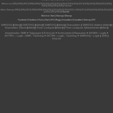
Albums.rss
:
2005
|
2006
|
2007
|
2008
|
2009
|
2010
|
2011
|
2012
|
2013
|
2014
|
2015
|
2016
|
2017
|
2018
|
2019
|
2020
|
2021
|
2022
|
2023
|
2024
|
2025
|
2026
|
Favoriter
Album Sitemap
:
2005
|
2006
|
2007
|
2008
|
2009
|
2010
|
2011
|
2012
|
2013
|
2014
|
2015
| 2016
|
2017
|
2018
|
2019
|
2020
|
2021
|
2022
|
2024
|
2025
|
2026
|
Favoriter
Blommor
:
Start
|
Sitemap
|
Sitemap
Facebook
|
Fotoalbum
|
Home
|
Start
|
WX
|
Blogg
|
Granudden
|
Granudden
|
Sitemap
|
WX
SM5GXQ
(
bilder
) |
SM7GXQ
(
bilder
) |
SM6GXQ
(
bilder
) |
Granudden
(
SM5GXQ (bilder) |bilder
) |
Granudden Öland
(
bilder
) |
Peter Lindquist
(
bilder
) |
Peter Lindquist Sjöfartsverket
(
bilder
)
Amatörradio
:
DMR
>
Talgrupper
|
EchoLink
>
Kortnummer
|
Repeatrar
>
SK5BN
:
Logik
>
SK7RFL
:
Logik
:
DMR
:
Täckning
>
SK7RN
:
Logik
:
Täckning
>
SM5GXQ
:
Logik
|
SDR
|
SvxLink