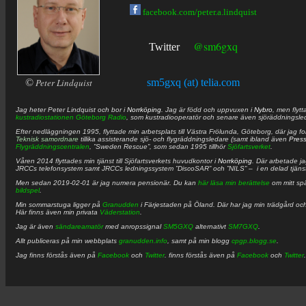
facebook.com/peter.a.lindquist
@sm6gxq
Twitter
©
Peter Lindquist
sm5gxq (at) telia.com
Jag heter
Peter
Lindquist
och bor i
Norrköping
. Jag är född och uppvuxen i
Nybro
, men flytt
kustradiostationen
Göteborg Radio
, som kustradiooperatör och senare även sjöräddningsle
Efter nedläggningen 1995, flyttade min arbetsplats till Västra Frölunda, Göteborg, där jag f
Teknisk samordnare
tillika assisterande sjö- och flygräddningsledare (samt ibland även
Pres
Flygräddningscentralen
, ”Sweden Rescue”, som sedan 1995 tillhör
Sjöfartsverket
.
Våren 2014 flyttades min tjänst till Sjöfartsverkets huvudkontor i
Norrköping
. Där arbetade j
JRCCs telefonsystem samt JRCCs ledningssystem ”DiscoSAR” och ”NILS” – i en delad tjäns
Men sedan 2019-02-01 är jag numera pensionär. Du kan
här läsa min berättelse
om mitt spä
bildspel
.
Min sommarstuga ligger på
Granudden
i Färjestaden på Öland. Där har jag min trädgård och
Här finns även min privata
Väderstation
.
Jag är även
sändareamatör
med anropssignal
SM5GXQ
alternativt
SM7GXQ
.
Allt publiceras på min webbplats
granudden.info
, samt på min blogg
cpgp.blogg.se
.
Jag finns förstås även på
Facebook
och
Twitter
. finns förstås även på
Facebook
och
Twitter
.