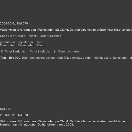
2008-06-01 Bild 070
Välkommen till Granudden i Färjestaden på Öland. Det här albumet innehåller mest bilder av blo
Cape Pine Garden Project
|
Footer
|
Sitemap
-
granudden
,
färjestaden
,
öland
Granudden
,
Färjestaden
,
Öland
©
Peter Lindquist
:
Peter Lindquist
|
Peter Lindquist
Tags:
Bild 070
,
bild
,
foto
,
image
,
picture
,
trädgård
,
blommor
,
garden
,
öland
,
öland
,
färjestaden
,
g
Bild 070
2008-06-01 Bild 070
Välkommen till Granudden i Färjestaden på Öland. Det här albumet innehåller mest bilder av
blommor från min trädgård. De här bilderna togs 2008.