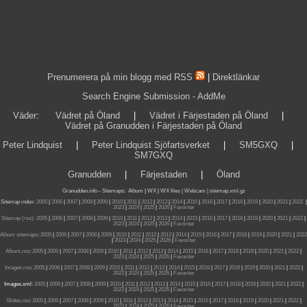
Prenumerera på min blogg med RSS
|
Direktlänkar
Search Engine Submission - AddMe
Väder
:
Vädret på Öland
|
Vädret i Färjestaden på Öland
|
Vädret på Granudden i Färjestaden på Öland
Peter Lindquist
|
Peter Lindquist Sjöfartsverket
|
SM5GXQ
|
SM7GXQ
Granudden
|
Färjestaden
|
Öland
Granudden.info
-
Sitemaps
:
Album
|
WX
|
WX files |
Webcam |
sitemap.xml.gz
Sitemap index:
2005
|
2006
|
2007
|
2008
|
2009
|
2010
|
2011
|
2012
|
2013
|
2014
|
2015
|
2016
|
2017
|
2018
|
2019
|
2020
|
2021
|
2022
|
2023
|
2024
|
2025
|
2026
|
Favoriter
Sitemap (rss):
2005
|
2006
|
2007
|
2008
|
2009
|
2010
|
2011
|
2012
|
2013
|
2014
|
2015
|
2016
|
2017
|
2018
|
2019
|
2020
|
2021
|
2022
|
2023
|
2024
|
2025
|
2026
|
Favoriter
Album sitemaps
:
2005
|
2006
|
2007
|
2008
|
2009
|
2010
|
2011
|
2012
|
2013
|
2014
|
2015
|
2016
|
2017
|
2018
|
2019
|
2020
|
2021
|
2022
|
2023
|
2024
|
2025
|
2026
|
Favoriter
Album.rss
:
2005
|
2006
|
2007
|
2008
|
2009
|
2010
|
2011
|
2012
|
2013
|
2014
|
2015
|
2016
|
2017
|
2018
|
2019
|
2020
|
2021
|
2022
|
2023
|
2024
|
2025
|
2026
|
Favoriter
Images.rss
:
2005
|
2006
|
2007
|
2008
|
2009
|
2010
|
2011
|
2012
|
2013
|
2014
|
2015
|
2016
|
2017
|
2018
|
2019
|
2020
|
2021
|
2022
|
2023
|
2024
|
2025
|
2026
|
Favoriter
Images.xml:
2005
|
2006
|
2007
|
2008
|
2009
|
2010
|
2011
|
2012
|
2013
|
2014
|
2015
|
2016
|
2017
|
2018
|
2019
|
2020
|
2021
|
2022
|
2023
|
2024
|
2025
|
2026
|
Favoriter
Slides.rss
:
2005
|
2006
|
2007
|
2008
|
2009
|
2010
|
2011
|
2012
|
2013
|
2014
|
2015
|
2016
|
2017
|
2018
|
2019
|
2020
|
2021
|
2022
|
2023
|
2024
|
2025
|
2026
|
Favoriter