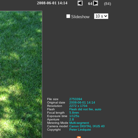
2008-06-01 14:14
64
(84)
Slideshow
File size
:
2753394
,
Original date
:
2008-06-01 14:14
,
Resolution
:
2272 x 1704
,
Flash
:
Flash did not fire, auto
,
Focal length
:
5.8mm
,
Exposure time
:
1/125s
,
Aperture
:
2.8
,
Metering Mode
:
Multi-segment
,
Camera model
Canon DIGITAL IXUS 40
,
Copyright
:
Peter Lindquist