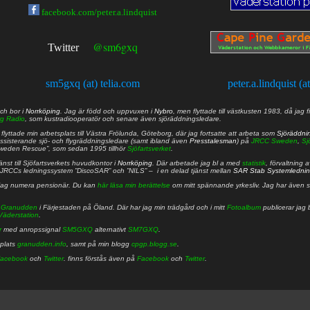
facebook.com/peter.a.lindquist
@sm6gxq
Twitter
sm5gxq (at) telia.com
peter.a.lindquist (a
ch bor i
Norrköping
. Jag är född och uppvuxen i
Nybro
, men flyttade till västkusten 1983, då jag f
g Radio
, som kustradiooperatör och senare även sjöräddningsledare.
lyttade min arbetsplats till Västra Frölunda, Göteborg, där jag fortsatte att arbeta som
Sjöräddni
 assisterande sjö- och flygräddningsledare (samt ibland även
Presstalesman
) på
JRCC Sweden
,
Sj
Sweden Rescue”, som sedan 1995 tillhör
Sjöfartsverket
.
nst till Sjöfartsverkets huvudkontor i
Norrköping
. Där arbetade jag bl a med
statistik
, förvaltning 
JRCCs ledningssystem ”DiscoSAR” och ”NILS” – i en delad tjänst mellan
SAR Stab Systemledni
jag numera pensionär. Du kan
här läsa min berättelse
om mitt spännande yrkesliv. Jag har även sa
å
Granudden
i Färjestaden på Öland. Där har jag min trädgård och i mitt
Fotoalbum
publicerar jag 
Väderstation
.
r
med anropssignal
SM5GXQ
alternativt
SM7GXQ
.
bplats
granudden.info
, samt på min blogg
cpgp.blogg.se
.
acebook
och
Twitter
. finns förstås även på
Facebook
och
Twitter
.