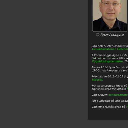
©
Peter Lindquist
Jag heter
Peter
Lindquist
o
kustradiostationen
Götebor
Efter nedläggningen 1995, f
Teknisk samordnare
tillika
Flygräddningscentralen
, ”
Våren 2014 flyttades min tjä
JRCCs telefonsystem samt 
Men sedan 2019-02-01 är 
bildspel
.
Min sommarstuga ligger p
Här finns även min privata
Jag är även
sändareamatö
Allt publiceras på min web
Jag finns förstås även på
F