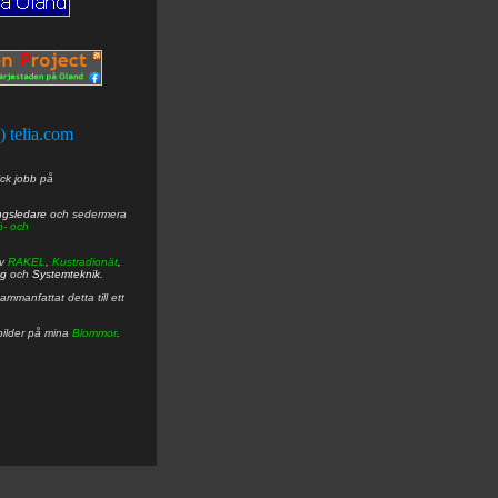
t) telia.com
ick jobb på
ngsledare
och sedermera
ö- och
av
RAKEL
,
Kustradionät
,
ng
och
Systemteknik
.
mmanfattat detta till ett
bilder på mina
Blommor
.