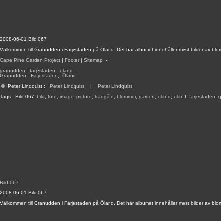
2008-06-01 Bild 067
Välkommen till Granudden i Färjestaden på Öland. Det här albumet innehåller mest bilder av blo
Cape Pine Garden Project
|
Footer
|
Sitemap
-
granudden
,
färjestaden
,
öland
Granudden
,
Färjestaden
,
Öland
©
Peter Lindquist
:
Peter Lindquist
|
Peter Lindquist
Tags:
Bild 067
,
bild
,
foto
,
image
,
picture
,
trädgård
,
blommor
,
garden
,
öland
,
öland
,
färjestaden
,
g
Bild 067
2008-06-01 Bild 067
Välkommen till Granudden i Färjestaden på Öland. Det här albumet innehåller mest bilder av blo