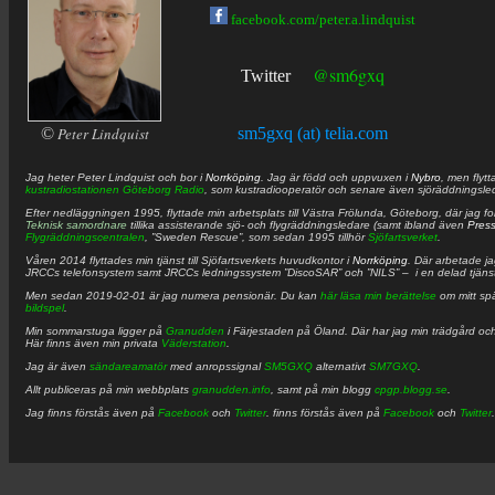
facebook.com/peter.a.lindquist
@sm6gxq
Twitter
©
Peter Lindquist
sm5gxq (at) telia.com
Jag heter
Peter
Lindquist
och bor i
Norrköping
. Jag är född och uppvuxen i
Nybro
, men flytt
kustradiostationen
Göteborg Radio
, som kustradiooperatör och senare även sjöräddningsle
Efter nedläggningen 1995, flyttade min arbetsplats till Västra Frölunda, Göteborg, där jag f
Teknisk samordnare
tillika assisterande sjö- och flygräddningsledare (samt ibland även
Pres
Flygräddningscentralen
, ”Sweden Rescue”, som sedan 1995 tillhör
Sjöfartsverket
.
Våren 2014 flyttades min tjänst till Sjöfartsverkets huvudkontor i
Norrköping
. Där arbetade j
JRCCs telefonsystem samt JRCCs ledningssystem ”DiscoSAR” och ”NILS” – i en delad tjäns
Men sedan 2019-02-01 är jag numera pensionär. Du kan
här läsa min berättelse
om mitt spä
bildspel
.
Min sommarstuga ligger på
Granudden
i Färjestaden på Öland. Där har jag min trädgård och
Här finns även min privata
Väderstation
.
Jag är även
sändareamatör
med anropssignal
SM5GXQ
alternativt
SM7GXQ
.
Allt publiceras på min webbplats
granudden.info
, samt på min blogg
cpgp.blogg.se
.
Jag finns förstås även på
Facebook
och
Twitter
. finns förstås även på
Facebook
och
Twitter
.