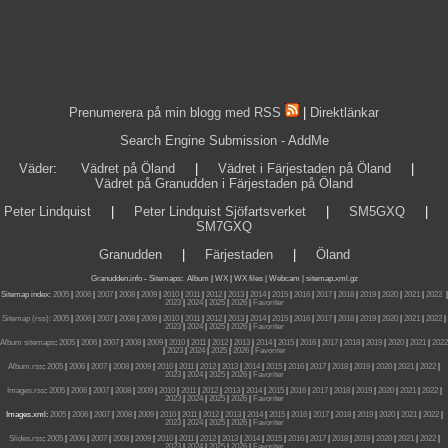
Prenumerera på min blogg med RSS
|
Direktlänkar
Search Engine Submission - AddMe
Väder
:
Vädret på Öland
|
Vädret i Färjestaden på Öland
|
Vädret på Granudden i Färjestaden på Öland
Peter Lindquist
|
Peter Lindquist Sjöfartsverket
|
SM5GXQ
|
SM7GXQ
Granudden
|
Färjestaden
|
Öland
Granudden.info
-
Sitemaps
:
Album
|
WX
|
WX files |
Webcam |
sitemap.xml.gz
Sitemap index:
2005
|
2006
|
2007
|
2008
|
2009
|
2010
|
2011
|
2012
|
2013
|
2014
|
2015
|
2016
|
2017
|
2018
|
2019
|
2020
|
2021
|
2022
|
2023
|
2024
|
2025
|
2026
|
Favoriter
Sitemap (rss):
2005
|
2006
|
2007
|
2008
|
2009
|
2010
|
2011
|
2012
|
2013
|
2014
|
2015
|
2016
|
2017
|
2018
|
2019
|
2020
|
2021
|
2022
|
2023
|
2024
|
2025
|
2026
|
Favoriter
Album sitemaps
:
2005
|
2006
|
2007
|
2008
|
2009
|
2010
|
2011
|
2012
|
2013
|
2014
|
2015
|
2016
|
2017
|
2018
|
2019
|
2020
|
2021
|
2022
|
2023
|
2024
|
2025
|
2026
|
Favoriter
Album.rss
:
2005
|
2006
|
2007
|
2008
|
2009
|
2010
|
2011
|
2012
|
2013
|
2014
|
2015
|
2016
|
2017
|
2018
|
2019
|
2020
|
2021
|
2022
|
2023
|
2024
|
2025
|
2026
|
Favoriter
Images.rss
:
2005
|
2006
|
2007
|
2008
|
2009
|
2010
|
2011
|
2012
|
2013
|
2014
|
2015
|
2016
|
2017
|
2018
|
2019
|
2020
|
2021
|
2022
|
2023
|
2024
|
2025
|
2026
|
Favoriter
Images.xml:
2005
|
2006
|
2007
|
2008
|
2009
|
2010
|
2011
|
2012
|
2013
|
2014
|
2015
|
2016
|
2017
|
2018
|
2019
|
2020
|
2021
|
2022
|
2023
|
2024
|
2025
|
2026
|
Favoriter
Slides.rss
:
2005
|
2006
|
2007
|
2008
|
2009
|
2010
|
2011
|
2012
|
2013
|
2014
|
2015
|
2016
|
2017
|
2018
|
2019
|
2020
|
2021
|
2022
|
2023
|
2024
|
2025
|
2026
|
Favoriter