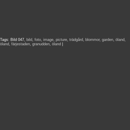
Tags:
Bild 047
,
bild
,
foto
,
image
,
picture
,
trädgård
,
blommor
,
garden
,
öland
,
öland
,
färjestaden
,
granudden
,
öland
|