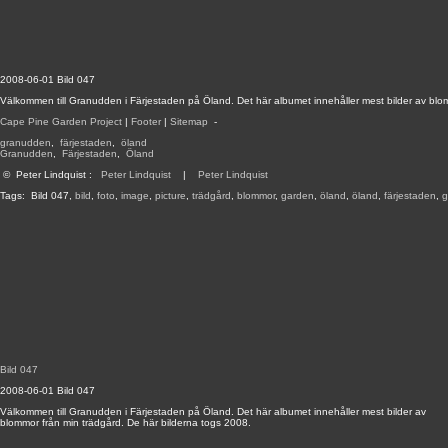
2008-06-01 Bild 047
Välkommen till Granudden i Färjestaden på Öland. Det här albumet innehåller mest bilder av blo
Cape Pine Garden Project
|
Footer
|
Sitemap
-
granudden
,
färjestaden
,
öland
Granudden
,
Färjestaden
,
Öland
©
Peter Lindquist
:
Peter Lindquist
|
Peter Lindquist
Tags:
Bild 047
,
bild
,
foto
,
image
,
picture
,
trädgård
,
blommor
,
garden
,
öland
,
öland
,
färjestaden
,
g
Bild 047
2008-06-01 Bild 047
Välkommen till Granudden i Färjestaden på Öland. Det här albumet innehåller mest bilder av
blommor från min trädgård. De här bilderna togs 2008.