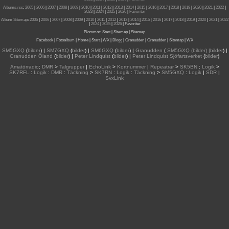
Albums.rss
:
2005
|
2006
|
2007
|
2008
|
2009
|
2010
|
2011
|
2012
|
2013
|
2014
|
2015
|
2016
|
2017
|
2018
|
2019
|
2020
|
2021
|
2022
|
2023
|
2024
|
2025
|
2026
|
Favoriter
Album Sitemap
:
2005
|
2006
|
2007
|
2008
|
2009
|
2010
|
2011
|
2012
|
2013
|
2014
|
2015
| 2016
|
2017
|
2018
|
2019
|
2020
|
2021
|
2022
|
2024
|
2025
|
2026
|
Favoriter
Blommor
:
Start
|
Sitemap
|
Sitemap
Facebook
|
Fotoalbum
|
Home
|
Start
|
WX
|
Blogg
|
Granudden
|
Granudden
|
Sitemap
|
WX
SM5GXQ
(
bilder
) |
SM7GXQ
(
bilder
) |
SM6GXQ
(
bilder
) |
Granudden
(
SM5GXQ (bilder) |bilder
) |
Granudden Öland
(
bilder
) |
Peter Lindquist
(
bilder
) |
Peter Lindquist Sjöfartsverket
(
bilder
)
Amatörradio
:
DMR
>
Talgrupper
|
EchoLink
>
Kortnummer
|
Repeatrar
>
SK5BN
:
Logik
>
SK7RFL
:
Logik
:
DMR
:
Täckning
>
SK7RN
:
Logik
:
Täckning
>
SM5GXQ
:
Logik
|
SDR
|
SvxLink