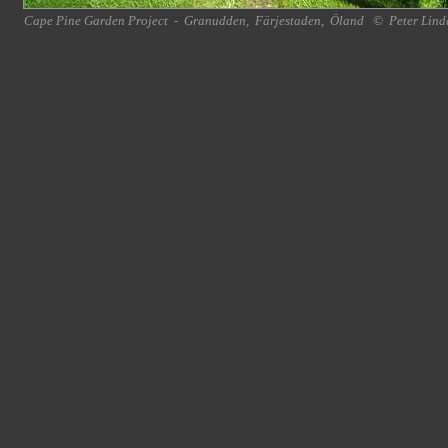
Cape Pine Garden Project
-
Granudden
,
Färjestaden
,
Öland
©
Peter Lind