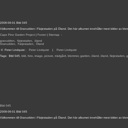
2008-06-01 Bild 045
Välkommen till Granudden i Färjestaden på Öland. Det här albumet innehåller mest bilder av blo
Cape Pine Garden Project
|
Footer
|
Sitemap
-
granudden
,
färjestaden
,
öland
Granudden
,
Färjestaden
,
Öland
©
Peter Lindquist
:
Peter Lindquist
|
Peter Lindquist
Tags:
Bild 045
,
bild
,
foto
,
image
,
picture
,
trädgård
,
blommor
,
garden
,
öland
,
öland
,
färjestaden
,
g
Bild 045
2008-06-01 Bild 045
Välkommen till Granudden i Färjestaden på Öland. Det här albumet innehåller mest bilder av blo