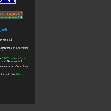
t) telia.com
ick jobb på
ngsledare
och sedermera
ö- och
av
RAKEL
,
Kustradionät
,
ng
och
Systemteknik
.
mmanfattat detta till ett
bilder på mina
Blommor
.