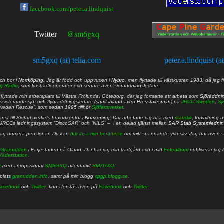
facebook.com/peter.a.lindquist
@sm6gxq
Twitter
sm5gxq (at) telia.com
peter.a.lindquist (a
ch bor i
Norrköping
. Jag är född och uppvuxen i
Nybro
, men flyttade till västkusten 1983, då jag f
g Radio
, som kustradiooperatör och senare även sjöräddningsledare.
lyttade min arbetsplats till Västra Frölunda, Göteborg, där jag fortsatte att arbeta som
Sjöräddni
 assisterande sjö- och flygräddningsledare (samt ibland även
Presstalesman
) på
JRCC Sweden
,
Sj
Sweden Rescue”, som sedan 1995 tillhör
Sjöfartsverket
.
nst till Sjöfartsverkets huvudkontor i
Norrköping
. Där arbetade jag bl a med
statistik
, förvaltning 
JRCCs ledningssystem ”DiscoSAR” och ”NILS” – i en delad tjänst mellan
SAR Stab Systemledni
jag numera pensionär. Du kan
här läsa min berättelse
om mitt spännande yrkesliv. Jag har även sa
å
Granudden
i Färjestaden på Öland. Där har jag min trädgård och i mitt
Fotoalbum
publicerar jag 
Väderstation
.
r
med anropssignal
SM5GXQ
alternativt
SM7GXQ
.
bplats
granudden.info
, samt på min blogg
cpgp.blogg.se
.
acebook
och
Twitter
. finns förstås även på
Facebook
och
Twitter
.