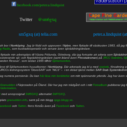
facebook.com/peter.a.lindquist
@sm6gxq
Twitter
sm5gxq (at) telia.com
peter.a.lindquist (a
ch bor i
Norrköping
. Jag är född och uppvuxen i
Nybro
, men flyttade till västkusten 1983, då jag f
g Radio
, som kustradiooperatör och senare även sjöräddningsledare.
lyttade min arbetsplats till Västra Frölunda, Göteborg, där jag fortsatte att arbeta som
Sjöräddni
 assisterande sjö- och flygräddningsledare (samt ibland även
Presstalesman
) på
JRCC Sweden
,
Sj
Sweden Rescue”, som sedan 1995 tillhör
Sjöfartsverket
.
nst till Sjöfartsverkets huvudkontor i
Norrköping
. Där arbetade jag bl a med
statistik
, förvaltning 
JRCCs ledningssystem ”DiscoSAR” och ”NILS” – i en delad tjänst mellan
SAR Stab Systemledni
jag numera pensionär. Du kan
här läsa min berättelse
om mitt spännande yrkesliv. Jag har även sa
å
Granudden
i Färjestaden på Öland. Där har jag min trädgård och i mitt
Fotoalbum
publicerar jag 
Väderstation
.
r
med anropssignal
SM5GXQ
alternativt
SM7GXQ
.
bplats
granudden.info
, samt på min blogg
cpgp.blogg.se
.
acebook
och
Twitter
. finns förstås även på
Facebook
och
Twitter
.