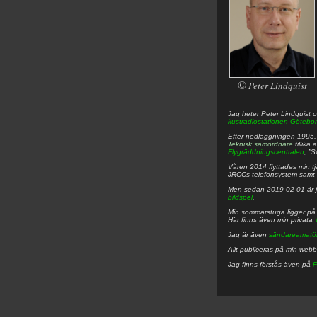
©
Peter Lindquist
Jag heter
Peter
Lindquist
o
kustradiostationen
Götebor
Efter nedläggningen 1995, f
Teknisk samordnare
tillika
Flygräddningscentralen
, ”
Våren 2014 flyttades min tjä
JRCCs telefonsystem samt 
Men sedan 2019-02-01 är 
bildspel
.
Min sommarstuga ligger p
Här finns även min privata
Jag är även
sändareamatö
Allt publiceras på min web
Jag finns förstås även på
F