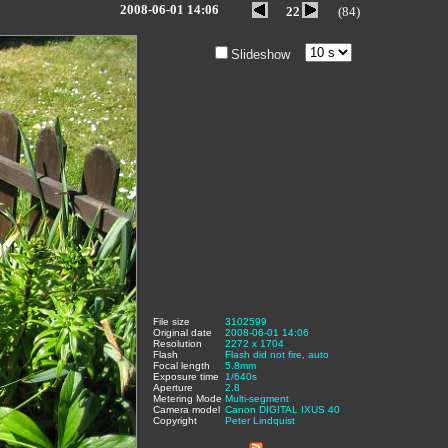
2008-06-01 14:06
22
(84)
Slideshow
File size
:
3102599
,
Original date
:
2008-06-01 14:06
,
Resolution
:
2272 x 1704
,
Flash
:
Flash did not fire, auto
,
Focal length
:
5.8mm
,
Exposure time
:
1/640s
,
Aperture
:
2.8
,
Metering Mode
:
Multi-segment
,
Camera model
Canon DIGITAL IXUS 40
,
Copyright
:
Peter Lindquist