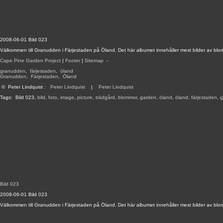
2008-06-01 Bild 023
Välkommen till Granudden i Färjestaden på Öland. Det här albumet innehåller mest bilder av blo
Cape Pine Garden Project
|
Footer
|
Sitemap
-
granudden
,
färjestaden
,
öland
Granudden
,
Färjestaden
,
Öland
©
Peter Lindquist
:
Peter Lindquist
|
Peter Lindquist
Tags:
Bild 023
,
bild
,
foto
,
image
,
picture
,
trädgård
,
blommor
,
garden
,
öland
,
öland
,
färjestaden
,
g
Bild 023
2008-06-01 Bild 023
Välkommen till Granudden i Färjestaden på Öland. Det här albumet innehåller mest bilder av blo