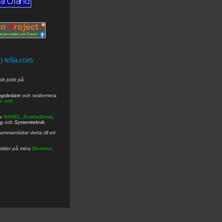
t) telia.com
ick jobb på
ngsledare
och sedermera
ö- och
av
RAKEL
,
Kustradionät
,
ng
och
Systemteknik
.
mmanfattat detta till ett
bilder på mina
Blommor
.