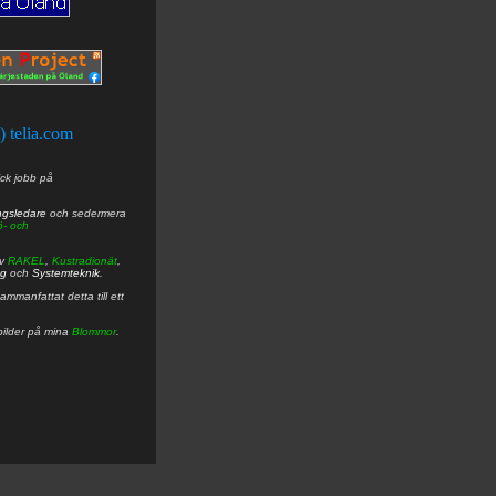
t) telia.com
ick jobb på
ngsledare
och sedermera
ö- och
av
RAKEL
,
Kustradionät
,
ng
och
Systemteknik
.
mmanfattat detta till ett
bilder på mina
Blommor
.