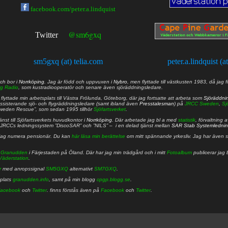
facebook.com/peter.a.lindquist
@sm6gxq
Twitter
sm5gxq (at) telia.com
peter.a.lindquist (a
ch bor i
Norrköping
. Jag är född och uppvuxen i
Nybro
, men flyttade till västkusten 1983, då jag f
g Radio
, som kustradiooperatör och senare även sjöräddningsledare.
lyttade min arbetsplats till Västra Frölunda, Göteborg, där jag fortsatte att arbeta som
Sjöräddni
 assisterande sjö- och flygräddningsledare (samt ibland även
Presstalesman
) på
JRCC Sweden
,
Sj
Sweden Rescue”, som sedan 1995 tillhör
Sjöfartsverket
.
nst till Sjöfartsverkets huvudkontor i
Norrköping
. Där arbetade jag bl a med
statistik
, förvaltning 
JRCCs ledningssystem ”DiscoSAR” och ”NILS” – i en delad tjänst mellan
SAR Stab Systemledni
jag numera pensionär. Du kan
här läsa min berättelse
om mitt spännande yrkesliv. Jag har även sa
å
Granudden
i Färjestaden på Öland. Där har jag min trädgård och i mitt
Fotoalbum
publicerar jag 
Väderstation
.
r
med anropssignal
SM5GXQ
alternativt
SM7GXQ
.
bplats
granudden.info
, samt på min blogg
cpgp.blogg.se
.
acebook
och
Twitter
. finns förstås även på
Facebook
och
Twitter
.