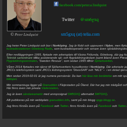
facebook.com/peter.a.lindquist
@sm6gxq
Twitter
©
Peter Lindquist
sm5gxq (at) telia.com
Jag heter
Peter
Lindquist
och bor i
Norrköping
. Jag är född och uppvuxen i
Nybro
, men flytt
kustradiostationen
Göteborg Radio
, som kustradiooperatör och senare även sjöräddningsle
Efter nedläggningen 1995, flyttade min arbetsplats till Västra Frölunda, Göteborg, där jag f
Teknisk samordnare
tillika assisterande sjö- och flygräddningsledare (samt ibland även
Pres
Flygräddningscentralen
, ”Sweden Rescue”, som sedan 1995 tillhör
Sjöfartsverket
.
Våren 2014 flyttades min tjänst till Sjöfartsverkets huvudkontor i
Norrköping
. Där arbetade j
JRCCs telefonsystem samt JRCCs ledningssystem ”DiscoSAR” och ”NILS” – i en delad tjäns
Men sedan 2019-02-01 är jag numera pensionär. Du kan
här läsa min berättelse
om mitt spä
bildspel
.
Min sommarstuga ligger på
Granudden
i Färjestaden på Öland. Där har jag min trädgård och
Här finns även min privata
Väderstation
.
Jag är även
sändareamatör
med anropssignal
SM5GXQ
alternativt
SM7GXQ
.
Allt publiceras på min webbplats
granudden.info
, samt på min blogg
cpgp.blogg.se
.
Jag finns förstås även på
Facebook
och
Twitter
. finns förstås även på
Facebook
och
Twitter
.