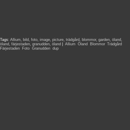
Tags:
Allium
,
bild
,
foto
,
image
,
picture
,
trädgård
,
blommor
,
garden
,
öland
,
öland
,
färjestaden
,
granudden
,
öland
|
Allium
,
Öland
,
Blommor
,
Trädgård
,
Färjestaden
,
Foto
,
Granudden
,
dup
,