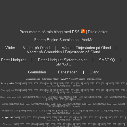
Prenumerera på min blogg med RSS
|
Direktlänkar
Search Engine Submission - AddMe
Väder
:
Vädret på Öland
|
Vädret i Färjestaden på Öland
|
Vädret på Granudden i Färjestaden på Öland
Peter Lindquist
|
Peter Lindquist Sjöfartsverket
|
SM5GXQ
|
SM7GXQ
Granudden
|
Färjestaden
|
Öland
Granudden.info
-
Sitemaps
:
Album
|
WX
|
WX files |
Webcam |
sitemap.xml.gz
Sitemap index:
2005
|
2006
|
2007
|
2008
|
2009
|
2010
|
2011
|
2012
|
2013
|
2014
|
2015
|
2016
|
2017
|
2018
|
2019
|
2020
|
2021
|
2022
|
2023
|
2024
|
2025
|
2026
|
Favoriter
Sitemap (rss):
2005
|
2006
|
2007
|
2008
|
2009
|
2010
|
2011
|
2012
|
2013
|
2014
|
2015
|
2016
|
2017
|
2018
|
2019
|
2020
|
2021
|
2022
|
2023
|
2024
|
2025
|
2026
|
Favoriter
Album sitemaps
:
2005
|
2006
|
2007
|
2008
|
2009
|
2010
|
2011
|
2012
|
2013
|
2014
|
2015
|
2016
|
2017
|
2018
|
2019
|
2020
|
2021
|
2022
|
2023
|
2024
|
2025
|
2026
|
Favoriter
Album.rss
:
2005
|
2006
|
2007
|
2008
|
2009
|
2010
|
2011
|
2012
|
2013
|
2014
|
2015
|
2016
|
2017
|
2018
|
2019
|
2020
|
2021
|
2022
|
2023
|
2024
|
2025
|
2026
|
Favoriter
Images.rss
:
2005
|
2006
|
2007
|
2008
|
2009
|
2010
|
2011
|
2012
|
2013
|
2014
|
2015
|
2016
|
2017
|
2018
|
2019
|
2020
|
2021
|
2022
|
2023
|
2024
|
2025
|
2026
|
Favoriter
Images.xml:
2005
|
2006
|
2007
|
2008
|
2009
|
2010
|
2011
|
2012
|
2013
|
2014
|
2015
|
2016
|
2017
|
2018
|
2019
|
2020
|
2021
|
2022
|
2023
|
2024
|
2025
|
2026
|
Favoriter
Slides.rss
:
2005
|
2006
|
2007
|
2008
|
2009
|
2010
|
2011
|
2012
|
2013
|
2014
|
2015
|
2016
|
2017
|
2018
|
2019
|
2020
|
2021
|
2022
|
2023
|
2024
|
2025
|
2026
|
Favoriter