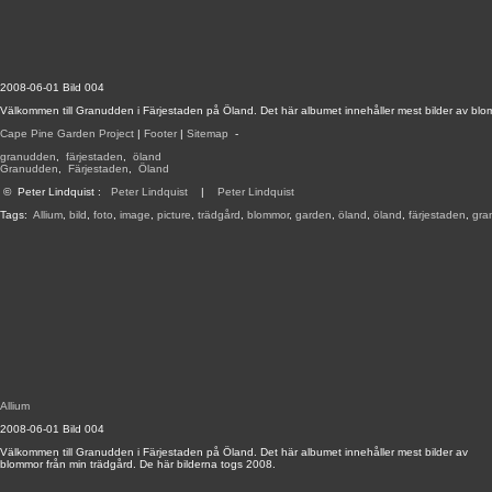
2008-06-01 Bild 004
Välkommen till Granudden i Färjestaden på Öland. Det här albumet innehåller mest bilder av blo
Cape Pine Garden Project
|
Footer
|
Sitemap
-
granudden
,
färjestaden
,
öland
Granudden
,
Färjestaden
,
Öland
©
Peter Lindquist
:
Peter Lindquist
|
Peter Lindquist
Tags:
Allium
,
bild
,
foto
,
image
,
picture
,
trädgård
,
blommor
,
garden
,
öland
,
öland
,
färjestaden
,
gra
Allium
2008-06-01 Bild 004
Välkommen till Granudden i Färjestaden på Öland. Det här albumet innehåller mest bilder av
blommor från min trädgård. De här bilderna togs 2008.