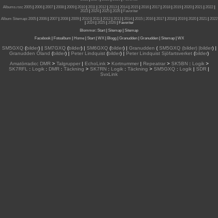
Albums.rss
:
2005
|
2006
|
2007
|
2008
|
2009
|
2010
|
2011
|
2012
|
2013
|
2014
|
2015
|
2016
|
2017
|
2018
|
2019
|
2020
|
2021
|
2022
|
2023
|
2024
|
2025
|
2026
|
Favoriter
Album Sitemap
:
2005
|
2006
|
2007
|
2008
|
2009
|
2010
|
2011
|
2012
|
2013
|
2014
|
2015
| 2016
|
2017
|
2018
|
2019
|
2020
|
2021
|
2022
|
2024
|
2025
|
2026
|
Favoriter
Blommor
:
Start
|
Sitemap
|
Sitemap
Facebook
|
Fotoalbum
|
Home
|
Start
|
WX
|
Blogg
|
Granudden
|
Granudden
|
Sitemap
|
WX
SM5GXQ
(
bilder
) |
SM7GXQ
(
bilder
) |
SM6GXQ
(
bilder
) |
Granudden
(
SM5GXQ (bilder) |bilder
) |
Granudden Öland
(
bilder
) |
Peter Lindquist
(
bilder
) |
Peter Lindquist Sjöfartsverket
(
bilder
)
Amatörradio
:
DMR
>
Talgrupper
|
EchoLink
>
Kortnummer
|
Repeatrar
>
SK5BN
:
Logik
>
SK7RFL
:
Logik
:
DMR
:
Täckning
>
SK7RN
:
Logik
:
Täckning
>
SM5GXQ
:
Logik
|
SDR
|
SvxLink