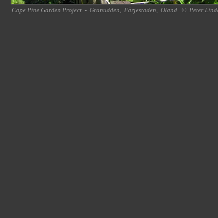
Cape Pine Garden Project
-
Granudden
,
Färjestaden
,
Öland
©
Peter Lind