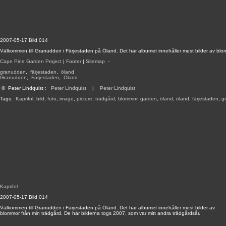
2007-05-17 Bild 014
Välkommen till Granudden i Färjestaden på Öland. Det här albumet innehåller mest bilder av blom
Cape Pine Garden Project
|
Footer
|
Sitemap
-
granudden
,
färjestaden
,
öland
Granudden
,
Färjestaden
,
Öland
©
Peter Lindquist
:
Peter Lindquist
|
Peter Lindquist
Tags:
Kaprifol
,
bild
,
foto
,
image
,
picture
,
trädgård
,
blommor
,
garden
,
öland
,
öland
,
färjestaden
,
g
Kaprifol
2007-05-17 Bild 014
Välkommen till Granudden i Färjestaden på Öland. Det här albumet innehåller mest bilder av
blommor från min trädgård. De här bilderna togs 2007, som var mitt andra trädgårdsår.