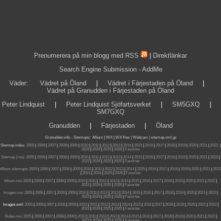
Prenumerera på min blogg med RSS
|
Direktlänkar
Search Engine Submission - AddMe
Väder
:
Vädret på Öland
|
Vädret i Färjestaden på Öland
|
Vädret på Granudden i Färjestaden på Öland
Peter Lindquist
|
Peter Lindquist Sjöfartsverket
|
SM5GXQ
|
SM7GXQ
Granudden
|
Färjestaden
|
Öland
Granudden.info
-
Sitemaps
:
Album
|
WX
|
WX files |
Webcam |
sitemap.xml.gz
Sitemap index:
2005
|
2006
|
2007
|
2008
|
2009
|
2010
|
2011
|
2012
|
2013
|
2014
|
2015
|
2016
|
2017
|
2018
|
2019
|
2020
|
2021
|
2022
|
2023
|
2024
|
2025
|
2026
|
Favoriter
Sitemap (rss):
2005
|
2006
|
2007
|
2008
|
2009
|
2010
|
2011
|
2012
|
2013
|
2014
|
2015
|
2016
|
2017
|
2018
|
2019
|
2020
|
2021
|
2022
|
2023
|
2024
|
2025
|
2026
|
Favoriter
Album sitemaps
:
2005
|
2006
|
2007
|
2008
|
2009
|
2010
|
2011
|
2012
|
2013
|
2014
|
2015
|
2016
|
2017
|
2018
|
2019
|
2020
|
2021
|
2022
|
2023
|
2024
|
2025
|
2026
|
Favoriter
Album.rss
:
2005
|
2006
|
2007
|
2008
|
2009
|
2010
|
2011
|
2012
|
2013
|
2014
|
2015
|
2016
|
2017
|
2018
|
2019
|
2020
|
2021
|
2022
|
2023
|
2024
|
2025
|
2026
|
Favoriter
Images.rss
:
2005
|
2006
|
2007
|
2008
|
2009
|
2010
|
2011
|
2012
|
2013
|
2014
|
2015
|
2016
|
2017
|
2018
|
2019
|
2020
|
2021
|
2022
|
2023
|
2024
|
2025
|
2026
|
Favoriter
Images.xml:
2005
|
2006
|
2007
|
2008
|
2009
|
2010
|
2011
|
2012
|
2013
|
2014
|
2015
|
2016
|
2017
|
2018
|
2019
|
2020
|
2021
|
2022
|
2023
|
2024
|
2025
|
2026
|
Favoriter
Slides.rss
:
2005
|
2006
|
2007
|
2008
|
2009
|
2010
|
2011
|
2012
|
2013
|
2014
|
2015
|
2016
|
2017
|
2018
|
2019
|
2020
|
2021
|
2022
|
2023
|
2024
|
2025
|
2026
|
Favoriter