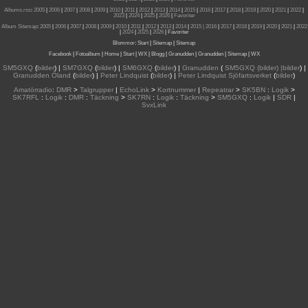
Albums.rss
:
2005
|
2006
|
2007
|
2008
|
2009
|
2010
|
2011
|
2012
|
2013
|
2014
|
2015
|
2016
|
2017
|
2018
|
2019
|
2020
|
2021
|
2022
|
2023
|
2024
|
2025
|
2026
|
Favoriter
Album Sitemap
:
2005
|
2006
|
2007
|
2008
|
2009
|
2010
|
2011
|
2012
|
2013
|
2014
|
2015
| 2016
|
2017
|
2018
|
2019
|
2020
|
2021
|
2022
|
2024
|
2025
|
2026
|
Favoriter
Blommor
:
Start
|
Sitemap
|
Sitemap
Facebook
|
Fotoalbum
|
Home
|
Start
|
WX
|
Blogg
|
Granudden
|
Granudden
|
Sitemap
|
WX
SM5GXQ
(
bilder
) |
SM7GXQ
(
bilder
) |
SM6GXQ
(
bilder
) |
Granudden
(
SM5GXQ (bilder) |bilder
) |
Granudden Öland
(
bilder
) |
Peter Lindquist
(
bilder
) |
Peter Lindquist Sjöfartsverket
(
bilder
)
Amatörradio
:
DMR
>
Talgrupper
|
EchoLink
>
Kortnummer
|
Repeatrar
>
SK5BN
:
Logik
>
SK7RFL
:
Logik
:
DMR
:
Täckning
>
SK7RN
:
Logik
:
Täckning
>
SM5GXQ
:
Logik
|
SDR
|
SvxLink