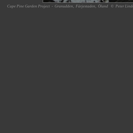
Cape Pine Garden Project
-
Granudden
,
Färjestaden
,
Öland
©
Peter Lind