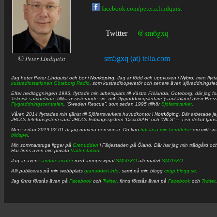
facebook.com/peter.a.lindquist
@sm6gxq
Twitter
©
Peter Lindquist
sm5gxq (at) telia.com
Jag heter
Peter
Lindquist
och bor i
Norrköping
. Jag är född och uppvuxen i
Nybro
, men flytt
kustradiostationen
Göteborg Radio
, som kustradiooperatör och senare även sjöräddningsle
Efter nedläggningen 1995, flyttade min arbetsplats till Västra Frölunda, Göteborg, där jag f
Teknisk samordnare
tillika assisterande sjö- och flygräddningsledare (samt ibland även
Pres
Flygräddningscentralen
, ”Sweden Rescue”, som sedan 1995 tillhör
Sjöfartsverket
.
Våren 2014 flyttades min tjänst till Sjöfartsverkets huvudkontor i
Norrköping
. Där arbetade j
JRCCs telefonsystem samt JRCCs ledningssystem ”DiscoSAR” och ”NILS” – i en delad tjäns
Men sedan 2019-02-01 är jag numera pensionär. Du kan
här läsa min berättelse
om mitt spä
bildspel
.
Min sommarstuga ligger på
Granudden
i Färjestaden på Öland. Där har jag min trädgård och
Här finns även min privata
Väderstation
.
Jag är även
sändareamatör
med anropssignal
SM5GXQ
alternativt
SM7GXQ
.
Allt publiceras på min webbplats
granudden.info
, samt på min blogg
cpgp.blogg.se
.
Jag finns förstås även på
Facebook
och
Twitter
. finns förstås även på
Facebook
och
Twitter
.