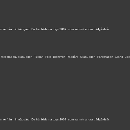
mor från min trädgård. De här bilderna togs 2007, som var mitt andra trädgårdsår.
,
färjestaden
,
granudden
,
Tulpan
,
Foto
,
Blommor
,
Trädgård
,
Granudden
,
Färjestaden
,
Öland
,
Lil
mor från min trädgård. De här bilderna togs 2007, som var mitt andra trädgårdsår.