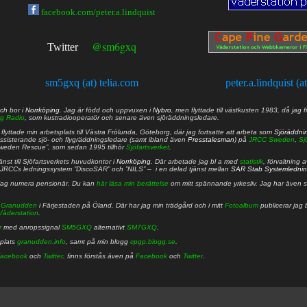
facebook.com/peter.a.lindquist
@sm6gxq
Twitter
sm5gxq (at) telia.com
peter.a.lindquist (a
ch bor i
Norrköping
. Jag är född och uppvuxen i
Nybro
, men flyttade till västkusten 1983, då jag f
g Radio
, som kustradiooperatör och senare även sjöräddningsledare.
lyttade min arbetsplats till Västra Frölunda, Göteborg, där jag fortsatte att arbeta som
Sjöräddni
 assisterande sjö- och flygräddningsledare (samt ibland även
Presstalesman
) på
JRCC Sweden
,
Sj
Sweden Rescue”, som sedan 1995 tillhör
Sjöfartsverket
.
nst till Sjöfartsverkets huvudkontor i
Norrköping
. Där arbetade jag bl a med
statistik
, förvaltning 
JRCCs ledningssystem ”DiscoSAR” och ”NILS” – i en delad tjänst mellan
SAR Stab Systemledni
jag numera pensionär. Du kan
här läsa min berättelse
om mitt spännande yrkesliv. Jag har även sa
å
Granudden
i Färjestaden på Öland. Där har jag min trädgård och i mitt
Fotoalbum
publicerar jag 
Väderstation
.
r
med anropssignal
SM5GXQ
alternativt
SM7GXQ
.
bplats
granudden.info
, samt på min blogg
cpgp.blogg.se
.
acebook
och
Twitter
. finns förstås även på
Facebook
och
Twitter
.