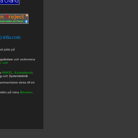
t) telia.com
ick jobb på
ngsledare
och sedermera
ö- och
av
RAKEL
,
Kustradionät
,
ng
och
Systemteknik
.
mmanfattat detta till ett
bilder på mina
Blommor
.