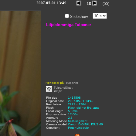
2007-05-01 13:49
18
(55)
Slideshow
Liljeblommiga Tulpaner
Fler bilder på:
Tulpaner
Tulpansläktet
Tulipa
File size
:
1414508
,
Original date
:
2007-05-01 13:49
,
Resolution
:
2272 x 1704
,
Flash
:
Flash did not fire, auto
,
Focal length
:
5.8mm
,
Exposure time
:
1/400s
,
Aperture
:
2.8
,
Metering Mode
:
Multi-segment
,
Camera model
Canon DIGITAL IXUS 40
,
Copyright
:
Peter Lindquist