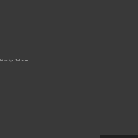
jeblommiga
,
Tulpaner
,