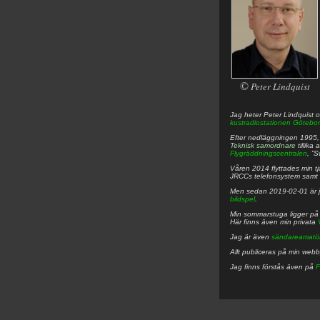
©
Peter Lindquist
Jag heter
Peter
Lindquist
o
kustradiostationen
Götebor
Efter nedläggningen 1995, f
Teknisk samordnare
tillika
Flygräddningscentralen
, ”
Våren 2014 flyttades min tjä
JRCCs telefonsystem samt 
Men sedan 2019-02-01 är 
bildspel
.
Min sommarstuga ligger p
Här finns även min privata
Jag är även
sändareamatö
Allt publiceras på min web
Jag finns förstås även på
F