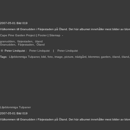
2007-05-01 Bild 019
Välkommen till Granudden i Färjestaden på Öland. Det här albumet innehåller mest bilder av blom
Cape Pine Garden Project
|
Footer
|
Sitemap
-
granudden
,
färjestaden
,
öland
Granudden
,
Färjestaden
,
Öland
©
Peter Lindquist
:
Peter Lindquist
|
Peter Lindquist
Tags:
Liljeblommiga Tulpaner
,
bild
,
foto
,
image
,
picture
,
trädgård
,
blommor
,
garden
,
öland
,
öland
Liljeblommiga Tulpaner
2007-05-01 Bild 019
Välkommen till Granudden i Färjestaden på Öland. Det här albumet innehåller mest bilder av blom