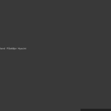
land
,
Påskliljor
,
Hyacint
,