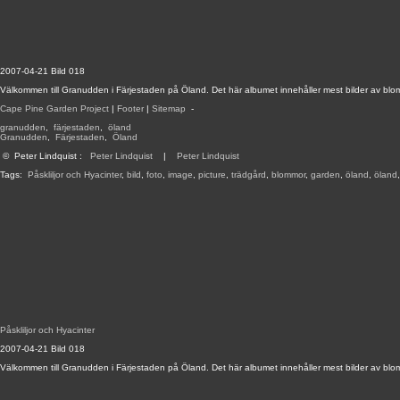
2007-04-21 Bild 018
Välkommen till Granudden i Färjestaden på Öland. Det här albumet innehåller mest bilder av blom
Cape Pine Garden Project
|
Footer
|
Sitemap
-
granudden
,
färjestaden
,
öland
Granudden
,
Färjestaden
,
Öland
©
Peter Lindquist
:
Peter Lindquist
|
Peter Lindquist
Tags:
Påskliljor och Hyacinter
,
bild
,
foto
,
image
,
picture
,
trädgård
,
blommor
,
garden
,
öland
,
öland
Påskliljor och Hyacinter
2007-04-21 Bild 018
Välkommen till Granudden i Färjestaden på Öland. Det här albumet innehåller mest bilder av blom