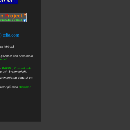
t) telia.com
ick jobb på
ngsledare
och sedermera
ö- och
av
RAKEL
,
Kustradionät
,
ng
och
Systemteknik
.
mmanfattat detta till ett
bilder på mina
Blommor
.