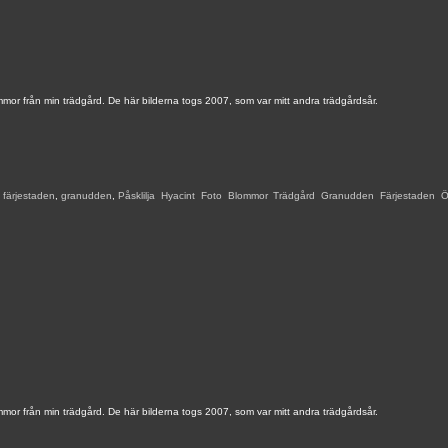
mor från min trädgård. De här bilderna togs 2007, som var mitt andra trädgårdsår.
,
färjestaden
,
granudden
,
Påsklilja
,
Hyacint
,
Foto
,
Blommor
,
Trädgård
,
Granudden
,
Färjestaden
,
Ö
mor från min trädgård. De här bilderna togs 2007, som var mitt andra trädgårdsår.