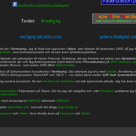
facebook.com/peter.a.lindquist
@sm6gxq
Twitter
sm5gxq (at) telia.com
peter.a.lindquist (a
ch bor i
Norrköping
. Jag är född och uppvuxen i
Nybro
, men flyttade till västkusten 1983, då jag f
g Radio
, som kustradiooperatör och senare även sjöräddningsledare.
lyttade min arbetsplats till Västra Frölunda, Göteborg, där jag fortsatte att arbeta som
Sjöräddni
 assisterande sjö- och flygräddningsledare (samt ibland även
Presstalesman
) på
JRCC Sweden
,
Sj
Sweden Rescue”, som sedan 1995 tillhör
Sjöfartsverket
.
nst till Sjöfartsverkets huvudkontor i
Norrköping
. Där arbetade jag bl a med
statistik
, förvaltning 
JRCCs ledningssystem ”DiscoSAR” och ”NILS” – i en delad tjänst mellan
SAR Stab Systemledni
jag numera pensionär. Du kan
här läsa min berättelse
om mitt spännande yrkesliv. Jag har även sa
å
Granudden
i Färjestaden på Öland. Där har jag min trädgård och i mitt
Fotoalbum
publicerar jag 
Väderstation
.
r
med anropssignal
SM5GXQ
alternativt
SM7GXQ
.
bplats
granudden.info
, samt på min blogg
cpgp.blogg.se
.
acebook
och
Twitter
. finns förstås även på
Facebook
och
Twitter
.