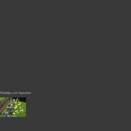
Påskliljor och Hyacinter