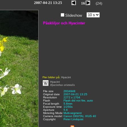
2007-04-21 13:25
16
(24)
Slideshow
Påskliljor och Hyacinter
Fler bilder på:
Hyacint
Hyacint
Hyacinthus orientalis
File size
:
2834948
,
Original date
:
2007-04-21 13:25
,
Resolution
:
2272 x 1704
,
Flash
:
Flash did not fire, auto
,
Focal length
:
5.8mm
,
Exposure time
:
1/250s
,
Aperture
:
5.6
,
Metering Mode
:
Multi-segment
,
Camera model
Canon DIGITAL IXUS 40
,
Copyright
:
Peter Lindquist