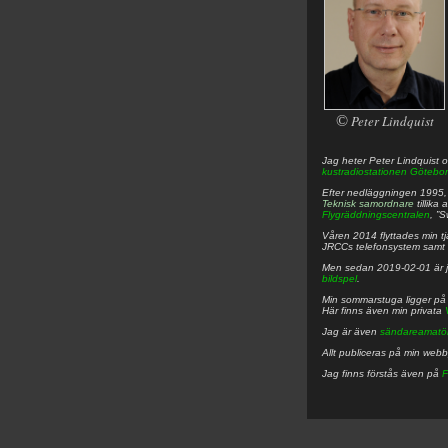
©
Peter Lindquist
Jag heter
Peter
Lindquist
o
kustradiostationen
Götebor
Efter nedläggningen 1995, f
Teknisk samordnare
tillika
Flygräddningscentralen
, ”
Våren 2014 flyttades min tjä
JRCCs telefonsystem samt 
Men sedan 2019-02-01 är 
bildspel
.
Min sommarstuga ligger p
Här finns även min privata
Jag är även
sändareamatö
Allt publiceras på min web
Jag finns förstås även på
F